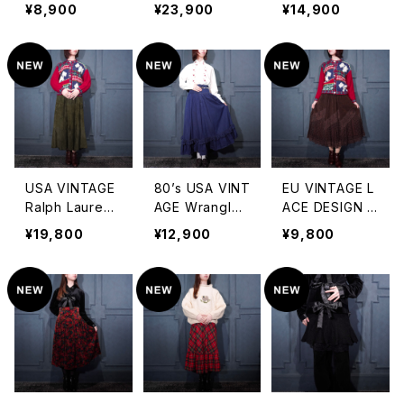
SIGN HAND M
RT/セリーヌレザ
RNED WOOL
¥8,900
¥23,900
¥14,900
ADE KNIT MINI
ーデザインスカ
WRAP SKIRT/
SKIRT/アメリカ
ート 2000000
バーバリーズチ
古着鍵編みデザ
075495
ェック柄ウール
インハンドメイド
巻きスカート 20
ニットミニスカー
00000075518
ト
USA VINTAGE
80’s USA VINT
EU VINTAGE L
Ralph Lauren
AGE Wrangler
ACE DESIGN C
LEATHER LON
FRILL DESIGN
ORDULOY SKI
¥19,800
¥12,900
¥9,800
G SKIRT/アメリ
DENIM LONG
RT/ヨーロッパ
カ古着ラルフロ
SKIRT/80年代
古着レースデザ
ーレンレザーロ
アメリカ古着ラ
インコーデュロ
ングスカート
ングラーフリルデ
イスカート
ザインデニムロ
ングスカート