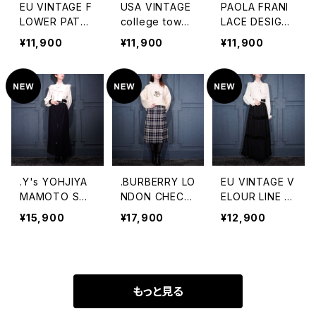
EU VINTAGE F
USA VINTAGE
PAOLA FRANI
LOWER PATT
college town
LACE DESIGN
RNED VELOUR
CHECK PATTE
KNIT MINI SKI
¥11,900
¥11,900
¥11,900
SKIRT/ヨーロッ
RNED DESIGN
RT MADE IN IT
パ古着お花柄ベ
WOOL SKIRT/
ALY/パオラフラ
ロアスカート
アメリカ古着チ
ーニレースデザ
ェック柄デザイン
インニットミニス
ウールスカート
カート
.Y's YOHJIYA
.BURBERRY LO
EU VINTAGE V
MAMOTO STR
NDON CHECK
ELOUR LINE E
IPE PATTERNE
PATTERNED
MBROIDERY D
¥15,900
¥17,900
¥12,900
D WOOL LON
WOOL WRAP
ESIGN LONG S
G SKIRT/ワイズ
SKIRT/バーバリ
KIRT/ヨーロッ
ヨウジヤマモト
ーロンドンチェッ
パ古着ベロアラ
ストライプ柄ウ
ク柄ウール巻き
イン刺繍デザイ
ールロングスカ
スカート 2000
ンロングスカー
もっと見る
ート 2000000
000073491
ト
074115