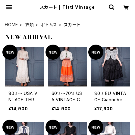
スカート | Titti Vintage
HOME
衣類
ボトムス
スカート
NEW ARRIVAL
80’s〜 USA VI
60’s〜70’s US
80’s EU VINTA
NTAGE THREA
A VINTAGE CH
GE Gianni Ver
DS ON THREA
ECK PATTERN
sace VOLUME
¥14,900
¥14,900
¥17,900
DS ALL LACE
ED FRILL DESI
FRILL DESIGN
DESIGN LONG
GN SKIRT/60
SILK TEARED
SKIRT/80年
年代〜70年代
SKIRT/80年代
代〜アメリカ古
アメリカ古着チ
ヨーロッパ古着