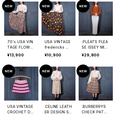
DESIGN RAYO
LONG SKIRT/9
T/アメリカ古着
N LONG SKIRT
0年代アメリカ古
プリーツ風デザ
MADE IN INDI
着お花柄パッチ
インデニムスカ
A/80年代〜90
ワークデザイン
ート
年代アメリカ古
レーヨンロング
着お花ジャガー
スカート
ド刺繍デザイン
70's USA VIN
USA VINTAGE
.PLEATS PLEA
レーヨンロング
TAGE FLOWER
fredericks WE
SE ISSEY MIYA
スカート
PATTRNED C
STERN PRINT
KE PATTERNE
¥13,900
¥10,900
¥29,800
OTTON LONG
DESIGN COTT
D DESIGN PLE
SKIRT/70年代
ON LONG SKIR
ATS SKIRT/プ
アメリカ古着お
T/アメリカ古着
リーツプリーズ
花柄コットンロ
ウエスタンプリン
イッセイミヤケ柄
ングスカート
トデザインコット
デザインプリー
ンロングスカー
ツスカート 200
ト
0000075877
USA VINTAGE
.CELINE LEATH
.BURBERRYS
CROCHET DE
ER DESIGN SKI
CHECK PATTE