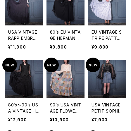
着総レースデザ
ェック柄フリルデ
ジャンニヴェルサ
インロングスカ
ザインスカート
ーチボリューム
ート
フリルデザインシ
ルクティアード
スカート
USA VINTAGE
80’s EU VINTA
EU VINTAGE S
RAPP EMBROI
GE HERMANN
TRIPE PATTER
DERY DESIGN
LANGE COLLE
NED COTTON
¥11,900
¥9,800
¥9,800
RAYON LONG
CTION BLACK
LONG SKIRT/
SKIRT/アメリカ
COLOR FLARE
ヨーロッパ古着
古着刺繍デザイ
LONG SKIRT
ストライプ柄コッ
ンレーヨンロン
MADE IN WES
トンロングスカ
グスカート
T GERMANY/8
ート
0年代ヨーロッ
パ古着ブラック
カラーフレアロ
ングスカート
80’s〜90’s US
90’s USA VINT
USA VINTAGE
A VINTAGE He
AGE FLOWER
PETIT SOPHIS
r Style FLOWE
PATTERNED P
TICATE PLEAT
¥12,900
¥10,900
¥7,900
R EMBROIDER
ATCHWORK D
ES LIKE DESIG
Y JACQUARD
ESIGN RAYON
N DENIM SKIR