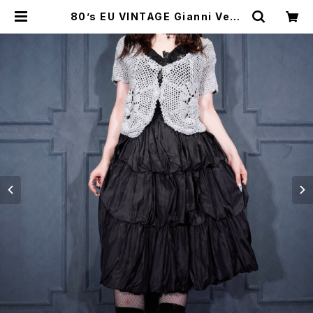
80’s EU VINTAGE Gianni Vers
ace VOLUME FRILL DESIGN SIL
K TEARED SKIRT/80年代ヨーロ
ッパ古着ジャンニヴェルサーチボリュ
ームフリルデザインシルクティアード
スカート | Titti Vintage