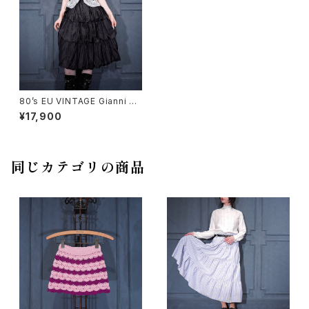
80’s EU VINTAGE Gianni Ve
rsace VOLUME FRILL DESI
¥17,900
GN SILK TEARED SKIRT/80
年代ヨーロッパ古着ジャンニヴ
ェルサーチボリュームフリルデザ
インシルクティアードスカート
同じカテゴリの商品