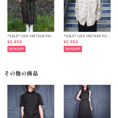
*SALE* USA VINTAGE PAIS
*SALE* USA VINTAGE POC
LEY PATTERNED DESIGN S
KET DESIGN SHIRT/アメリカ
¥3,450
¥2,950
KIRT/アメリカ古着ペイズリー
古着ポケットデザインシャツ
柄デザインスカート
50%OFF
50%OFF
その他の商品