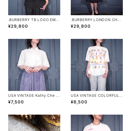
.BURBERRY TB LOGO EMB
.BURBERRY LONDON CHEC
ROIDERY DESIGN HALF SL
K PATTERNED TRENCH CO
¥29,800
¥29,800
EEVE SHIRT/バーバリーTBロ
AT LIKE DESIGN BELTED N
ゴ刺繍デザイン半袖シャツ 200
O SLEEVE ONE PIECE/バー
0000076430
バリーロンドンチェック柄トレン
チコート風ベルテッドデザインノ
ースリーブワンピース 200000
0076553
USA VINTAGE Kathy Che L
USA VINTAGE COLORFUL F
ACE COLLAR POCKET DESI
UNNY FISH PRINT DESIGN
¥7,500
¥8,500
GN HALF SLEEVE SHIRT/ア
T SHIRT/アメリカ古着カラフル
メリカ古着レース襟ポケットデザ
ファニーフィッシュプリントデザ
イン半袖シャツ
インTシャツ