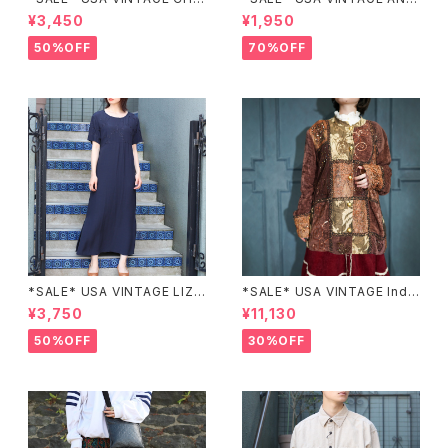
CK PATTERNED BAND COL
EX HALF SLEEVE FLOWER
¥3,450
¥1,950
LAR SHIRT/アメリカ古着チェッ
PATTERNED ONE PIECE/ア
ク柄バンドカラーシャツ
メリカ古着半袖花柄ワンピース
50%OFF
70%OFF
*SALE* USA VINTAGE LIZ c
*SALE* USA VINTAGE Indi
laiborne EMBROIDERY DES
go moon PATCHWORK EM
¥3,750
¥11,130
IGN NAVY ONE PIECE/アメリ
BROIDERY DESIGN JACKE
カ古着刺繍デザインネイビーワ
T/アメリカ古着パッチワーク刺
50%OFF
30%OFF
ンピース
繍ジャケット