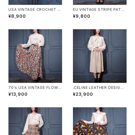
USA VINTAGE CROCHET D
EU VINTAGE STRIPE PATTE
ESIGN HAND MADE KNIT M
RNED COTTON LONG SKIR
¥8,900
¥9,800
INI SKIRT/アメリカ古着鍵編み
T/ヨーロッパ古着ストライプ柄
デザインハンドメイドニットミニ
コットンロングスカート
スカート
70's USA VINTAGE FLOWE
.CELINE LEATHER DESIGN
R PATTRNED COTTON LO
SKIRT/セリーヌレザーデザイン
¥13,900
¥23,900
NG SKIRT/70年代アメリカ古
スカート 2000000075495
着お花柄コットンロングスカート