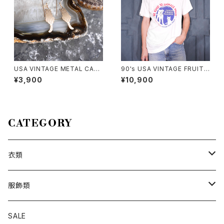
USA VINTAGE METAL CAT
90's USA VINTAGE FRUIT
DESIGN EARRING/アメリカ古
OF THE LOOM PETS MART
¥3,900
¥10,900
着メタルにゃんこデザインピアス
BE KIND TO ANIMALS WEE
K PRINT DESIGN T SHIRT/
90年代アメリカ古着動物に優し
くしよう習慣プリントデザインT
シャツ
CATEGORY
衣類
トップス
服飾類
カットソー
ボトムス
バッグ
SALE