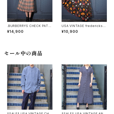
.BURBERRYS CHECK PATT
USA VINTAGE fredericks
ERNED WOOL WRAP SKIR
WESTERN PRINT DESIGN C
¥14,900
¥10,900
T/バーバリーズチェック柄ウー
OTTON LONG SKIRT/アメリ
ル巻きスカート 2000000075
カ古着ウエスタンプリントデザイ
518
ンコットンロングスカート
セール中の商品
*SALE* USA VINTAGE CHE
*SALE* USA VINTAGE ANN