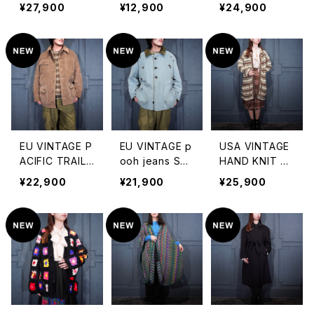
FUR LEATHER
T DESIGN BUT
VISCONTI DI
¥27,900
¥12,900
¥24,900
CAPE COAT M
TON VELOUR
MODRONE VE
ADE IN ITALY/
OVER JACKE
LVIS SPA UNIV
ヨーロッパ古着
T/アメリカ古着
ERSE WIDE PI
ラビットファーレ
デザインボタン
TCH CORDUL
ザーケープコー
ベロアオーバー
OY HUNTING
ト
ジャケット
JACKET MADE
IN ITALY/ヨー
ロッパ古着ワイ
ドピッチコーデュ
EU VINTAGE P
EU VINTAGE p
USA VINTAGE
ロイハンティング
ACIFIC TRAIL
ooh jeans STI
HAND KNIT DE
ジャケット
QULTING COR
TCH DESIGN B
SIGN COAT/ア
¥22,900
¥21,900
¥25,900
DULOY COVE
OA COLLAR D
メリカ古着ハンド
RALL JACKET/
UCK JACKET/
ニットデザインコ
ヨーロッパ古着
ヨーロッパ古着
ート(ロングカー
キルティングコ
ステッチデザイン
ディガン)
ーデュロイカバ
ボアカラーダッ
ーオールジャケ
クジャケット
ット