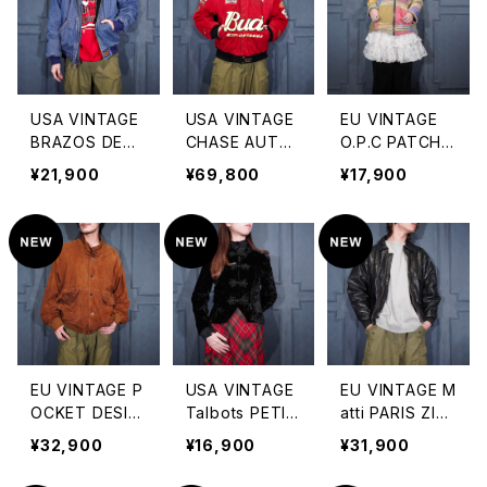
ウールベルテッ
N/アメリカ古着
フーディジップ
ドトレンチコート
ショート丈刺繍
アップダックブル
20000000754
ベロア切替デザ
ゾン
02
インジップブルゾ
ン
USA VINTAGE
USA VINTAGE
EU VINTAGE
BRAZOS DENI
CHASE AUTHE
O.P.C PATCH
M HOODIE ZIP
NTICS JH DES
WORK DESIGN
¥21,900
¥69,800
¥17,900
UP BLOUSON/
IGN GROUP JE
HOODIE BLOU
アメリカ古着デ
FF HAMILTON
SON MADE IN
ニムフーディジ
BUDWEISER E
NEPAL/ヨーロ
ップアップブルゾ
MBROIDERY D
ッパ古着パッチ
ン(アクティブジ
ESIGN LEATHE
ワークデザイン
ャケット)
R RACING JAC
フーディブルゾン
KET/アメリカ古
着ジェフハミルト
ンバドワイザー
EU VINTAGE P
USA VINTAGE
EU VINTAGE M
刺繍デザインレ
OCKET DESIG
Talbots PETIT
atti PARIS ZIP
ザーレーシング
N LEATHER BL
E COLLECTIO
UP LEATHER B
ジャケット
¥32,900
¥16,900
¥31,900
OUSON/ヨーロ
N CHINA BUT
LOUSON/ヨー
ッパ古着ポケット
TON NO COLL
ロッパ古着ジッ