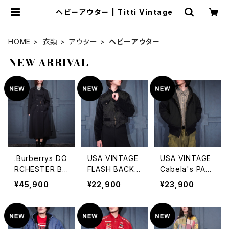
ヘビーアウター | Titti Vintage
HOME
衣類
アウター
ヘビーアウター
NEW ARRIVAL
.Burberrys DO
USA VINTAGE
USA VINTAGE
RCHESTER BU
FLASH BACK S
Cabela's PADI
RELLA WOOL
HORT LENGT
NG DESIGN H
¥45,900
¥22,900
¥23,900
BELTED TREN
H EMBROIDER
OODIE ZIP UP
CH COAT MA
Y VELOUR SW
DUCK BLOUS
DE IN ENGLAN
ITCHED DESIG
ON/アメリカ古
D/バーバリーズ
N ZIP BLOUSO
着中綿デザイン