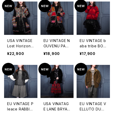
デザインレザー
AR VELOUR J
プアップレザー
ブルゾン
ACKET MADE I
ブルゾン
N USA/アメリカ
古着チャイナボ
タンノーカラー
ベロアジャケッ
ト
USA VINTAGE
EU VINTAGE N
EU VINTAGE b
Lost Horizons
OUVENU PAT
aba tribe BOR
HAND EMBROI
CHWORK DESI
DER PATTERN
¥22,900
¥18,900
¥17,900
DERY DESIGN
GN ZIP UP KNI
ED FLOWER D
KNIT HOODIE
T BLOUSON M
ESIGN ZIP UP
COAT HAND K
ADE IN NEPAL/
KNIT BLOUSO
NIT IN NEPAL/
ヨーロッパ古着
N/ヨーロッパ古
アメリカ古着ハ
パッチワークデ
着ボーダー柄お
ンド刺繍デザイ
ザインジップアッ
花デザインジッ
ンニットフーディ
プニットブルゾン
プアップニットブ
コート
ルゾン
EU VINTAGE P
USA VINATAG
EU VINTAGE V
leace RABBIT
E LANE BRYAN
ELLUTO DUCA