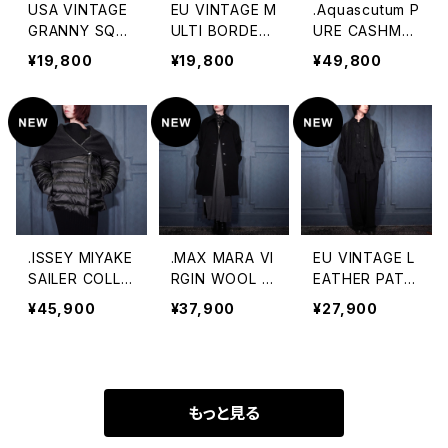
USA VINTAGE
EU VINTAGE M
.Aquascutum P
GRANNY SQU
ULTI BORDER
URE CASHME
ARE MULTI PA
PATTERNED
RE100% BELT
¥19,800
¥19,800
¥49,800
TTERNED DES
WOVEN DESIG
ED BALMACAA
IGN HAND KNI
N REVERIBLE
N COAT/アクア
T CARDIGAN/
MIX KNIT CAP
スキュータムピ
アメリカ古着グ
E COAT/ヨーロ
ュアカシミヤ10
ラニースクエア
ッパ古着マルチ
0%ベルテッドバ
マルチパターン
ボーダー柄織デ
ルマカーンコー
デザインハンドニ
ザインリバーシブ
ト(ステンカラー
ットカーディガン
ルミックスニット
コート) 20000
ケープコート(ポ
00074993
.ISSEY MIYAKE
.MAX MARA VI
EU VINTAGE L
ンチョ)
SAILER COLLA
RGIN WOOL O
EATHER PATC
R RIB KNIT DE
VER COAT/マ
H DESIGN MO
¥45,900
¥37,900
¥27,900
SIGN DOWN J
ックスマーラバ
HAIR CARDIGA
ACKET/イッセイ
ージンウールオ
N/ヨーロッパ古
ミヤケセーラー
ーバーコート 2
着レザーパッチ
カラーリブニット
00000007483
デザインモヘア
デザインダウン
2
カーディガン
もっと見る
ジャケット 200
0000075044