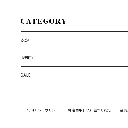
CATEGORY
衣類
トップス
服飾類
カットソー
ボトムス
バッグ
SALE
シャツ ブラウス
パンツ
ショルダーバッグ
アウター
シューズ
ワンピース
スカート
ハンドバッグ
ライトアウター
スニーカー
セットアップ
巻物
プライバシーポリシー
特定商取引法に基づく表記
会員
カーディガン
その他ボトムス
トートバッグ
ヘビーアウター
革靴
スーツ
スカーフ
その他衣類
アクセサリー