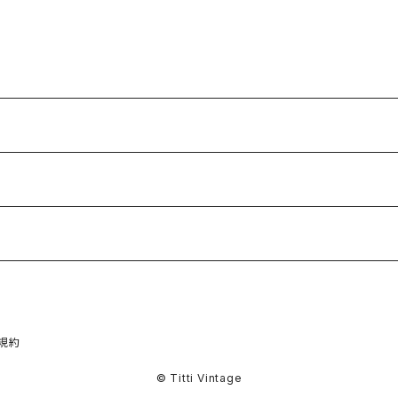
規約
© Titti Vintage