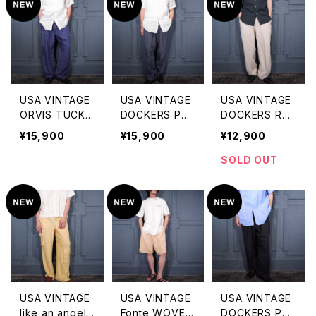
イドパンツ
プ柄タックデザ
インワイドスラッ
クスパンツ
USA VINTAGE
USA VINTAGE
USA VINTAGE
ORVIS TUCK
DOCKERS PRE
DOCKERS REC
DESIGN LINEN
MIUM TUCK D
ODE TUCK DE
¥15,900
¥15,900
¥12,900
100% SLACKS
ESIGN LINEN
SIGN LINEN SL
PANTS/アメリ
WIDE SLACKS
ACKS PANTS/
SOLD OUT
カ古着タックデ
PANTS/アメリ
アメリカ古着ドッ
ザインリネン10
カ古着ドッカー
カーズタックデ
0%スラックスパ
ズプレミアムタッ
ザインリネンスラ
ンツ
クデザインリネン
ックスパンツ
ワイドスラックス
パンツ
USA VINTAGE
USA VINTAGE
USA VINTAGE
like an angel
Fonte WOVEN
DOCKERS PRE