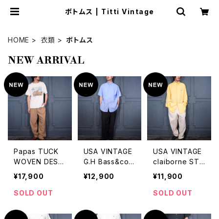
ボトムス | Titti Vintage
HOME
衣類
ボトムス
NEW ARRIVAL
Papas TUCK
USA VINTAGE
USA VINTAGE
WOVEN DESIG
G.H Bass&co
claiborne STR
N LINEN SLAC
COTTON LINE
IPE PATTERNE
¥17,900
¥12,900
¥11,900
KS PANTS/パ
N EASY WIDE
D TUCK DESIG
パスタック織デ
PANTS/アメリ
N WIDE SLACK
SOLD OUT
SOLD OUT
ザインリネンスラ
カ古着コットンリ
S PANTS/アメ
ックスパンツ
ネンイージーワ
リカ古着ストライ