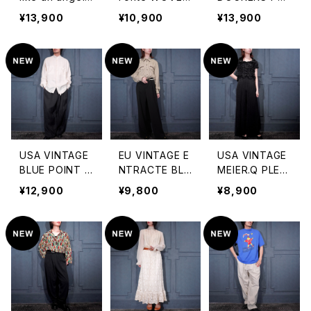
PLEATS DESIG
DESIGN SILK S
MIUM TUCK D
¥13,900
¥10,900
¥13,900
N EASY CARG
HORTS/アメリ
ESIGN LINEN
O PANTS/アメ
カ古着織デザイ
WIDE SLACKS
リカ古着プリー
ン織シルクショ
PANTS/アメリ
ツデザインイー
ーツ(ショートパ
カ古着ドッカー
ジーカーゴパン
ンツ)
ズプレミアムタッ
ツ
クデザインリネン
ワイドスラックス
パンツ
USA VINTAGE
EU VINTAGE E
USA VINTAGE
BLUE POINT LI
NTRACTE BLA
MEIER.Q PLEA
NEN100% TU
CK COLOR WI
TS DESIGN WI
¥12,900
¥9,800
¥8,900
CK DESIGN WI
DE SLACKS PA
DE EASY PAN
DE SLACKS PA
NTS/ヨーロッパ
TS/アメリカ古
NTS/アメリカ古
古着ブラックカ
着プリーツデザ
着リネン100%タ
ラーワイドスラッ
インワイドイージ
ックデザインワイ
クスパンツ
ーパンツ
ドスラックスパン
ツ