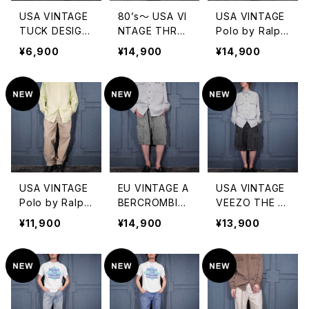
USA VINTAGE
80’s〜 USA VI
USA VINTAGE
TUCK DESIGN
NTAGE THREA
Polo by Ralph
TOROMI SLAC
DS ON THREA
Lauren TUCK
¥6,900
¥14,900
¥14,900
KS PANTS/ア
DS ALL LACE
DESIGN CHIN
メリカ古着タック
DESIGN LONG
O PANTS MAD
デザインとろみ
SKIRT/80年
E IN USA/アメ
スラックスパンツ
代〜アメリカ古
リカ古着ポロバ
着総レースデザ
イラルフローレ
インロングスカ
ンタックデザイン
ート
チノパンツ(アメ
リカ製)
USA VINTAGE
EU VINTAGE A
USA VINTAGE
Polo by Ralph
BERCROMBIE&
VEEZO THE O
Lauren TUCK
FITCH FADED
RIGINAL FASHI
¥11,900
¥14,900
¥13,900
DESIGN CHIN
DEAIGN CARG
ON FACTORY
O PANTS MAD
O SHORTS/ヨ
STITCH DESIG
E IN CANADA/
ーロッパ古着ア
N CARGO SW
アメリカ古着ポ
バクロンビーフ
EAT WIDE SH
ロバイラルフロ
ィッチフェードデ
ORTS/アメリカ
ーレンタックデザ
ザインカーゴショ
古着ステッチデ