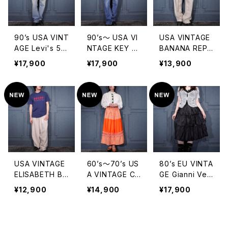
インチノパンツ
ーツ(ショートパ
ザインカーゴス
ンツ)
ウェットワイドシ
ョーツ(ショート
90’s USA VINT
90’s〜 USA VI
USA VINTAGE
パンツ)
AGE Levi's 50
NTAGE KEY D
BANANA REPU
1 STRAIGHT D
OUBLE KNEE
BLIC TUCK DE
¥17,900
¥17,900
¥13,900
ENIM PANTS
DESIGN DENIM
SIGN LINEN10
MADE IN USA/
PAINTER PAN
0% WIDE SLA
90年代アメリカ
TS/90年代〜ア
CKS PANTS/ア
古着リーバイス
メリカ古着ダブ
メリカ古着バナ
ストレートデニム
ルニーデザイン
ナリパーブリック
パンツ(アメリカ
デニムペインタ
タックデザインリ
製)
ーパンツ
ネン100%ワイド
スラックスパンツ
USA VINTAGE
60’s〜70’s US
80’s EU VINTA
ELISABETH BY
A VINTAGE CH
GE Gianni Ver
LIZ CLAIBDRN
ECK PATTERN
sace VOLUME
¥12,900
¥14,900
¥17,900
E LINEN WIDE
ED FRILL DESI
FRILL DESIGN
EASY PANTS/
GN SKIRT/60
SILK TEARED
アメリカ古着リ
年代〜70年代
SKIRT/80年代
ネンワイドイージ
アメリカ古着チ
ヨーロッパ古着