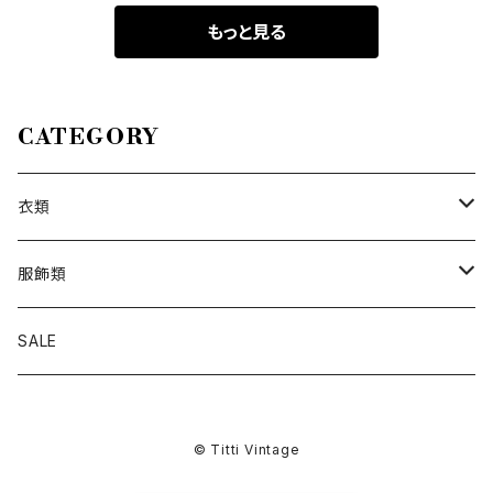
ーパンツ
ェック柄フリルデ
ジャンニヴェルサ
もっと見る
ザインスカート
ーチボリューム
フリルデザインシ
ルクティアード
スカート
CATEGORY
衣類
トップス
服飾類
カットソー
ボトムス
バッグ
SALE
シャツ ブラウス
パンツ
ショルダーバッグ
アウター
シューズ
© Titti Vintage
ワンピース
スカート
ハンドバッグ
ライトアウター
スニーカー
セットアップ
巻物