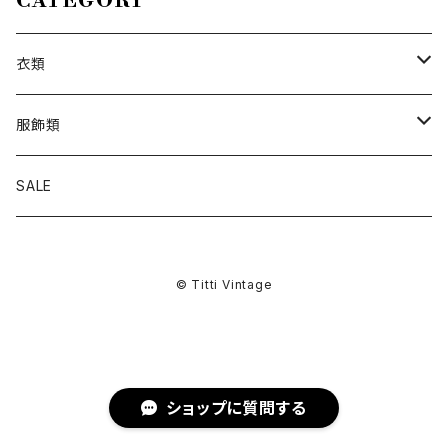
CATEGORY
衣類
トップス
服飾類
カットソー
ボトムス
バッグ
SALE
シャツ ブラウス
パンツ
ショルダーバッグ
アウター
シューズ
© Titti Vintage
ワンピース
スカート
ハンドバッグ
ライトアウター
スニーカー
セットアップ
巻物
カーディガン
その他ボトムス
トートバッグ
ヘビーアウター
革靴
スーツ
スカーフ
その他衣類
アクセサリー
ショップに質問する
アンサンブル
ボストンバッグ
その他アウター
ブーツ
その他セットアップ
ストール
イヤリング
ベルト