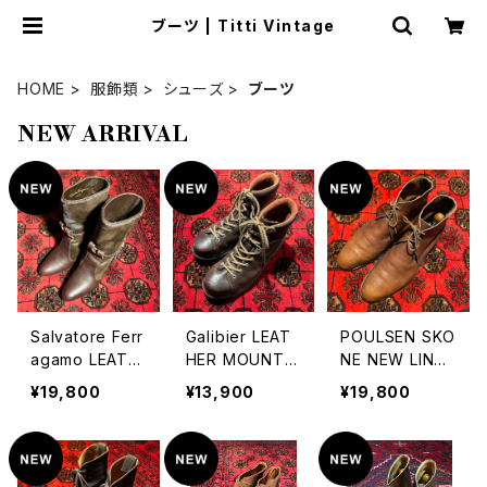
ブーツ | Titti Vintage
HOME
服飾類
シューズ
ブーツ
NEW ARRIVAL
Salvatore Ferr
Galibier LEAT
POULSEN SKO
agamo LEATH
HER MOUNTAI
NE NEW LING
ER×BACK SKI
N BOOTS/ガリ
WOOD CROC
¥19,800
¥13,900
¥19,800
N DESIGN BO
ビエールレザー
KET&JONES L
OTS/サルヴァト
マウンテンブー
EATHER PLAN
ーレフェラガモレ
ツ
E TOE CHUKK
ザー×ハラコデザ
A BOOTS/ポー