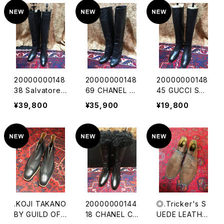
ヤマチョウレザ
エンツォボナフェ
エンツォボナフェ
ーチャッカブー
×伊勢丹バイカ
×伊勢丹バイカ
ツ200000005
ラーレザーブー
ラーレザーブー
7293
ツ
ツ
20000000148
20000000148
20000000148
38 Salvatore F
69 CHANEL C
45 GUCCI STU
erragamo BEL
OCO MARC M
DDED LEATHE
¥39,800
¥35,900
¥19,800
TED BOOTS
ATELASSE LEA
R BOOTS MA
MADE IN ITAL
THER BOOTS
DE IN ITALY/グ
Y/サルヴァトー
MADE IN ITAL
ッチスタッズレザ
レフェラガモベル
Y/シャネルココ
ーブーツ
テッドブーツ
マークマトラッセ
レザーブーツ
.KOJI TAKANO
20000000144
◎.Tricker's S
BY GUILD OF
18 CHANEL CO
UEDE LEATHE