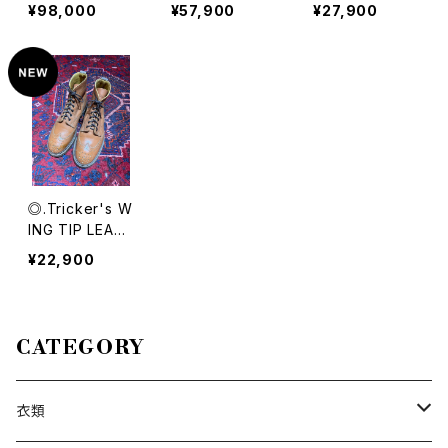
CRAFTS BAFF
CO MARC LAM
R CHUKKA BO
¥98,000
¥57,900
¥27,900
LE LEATHER SI
B FUR LEATHE
OTS MADE IN
DE GORE BOO
R BOOTS MA
ENGLAND/トリ
TS/コウジタカ
DE IN ITALY/シ
ッカーズスウェ
ノバイギルドクラ
ャネルココマー
ードレザーチャッ
フツレザーサイド
クラムファーレザ
カブーツ 2000
ゴアブーツ 200
ーブーツ
000046341
0000043333
◎.Tricker's W
ING TIP LEATH
ER BOOTS MA
¥22,900
DE IN ENGLAN
D/トリッカーズレ
ザーウィングチッ
プブーツ20000
CATEGORY
00057347
衣類