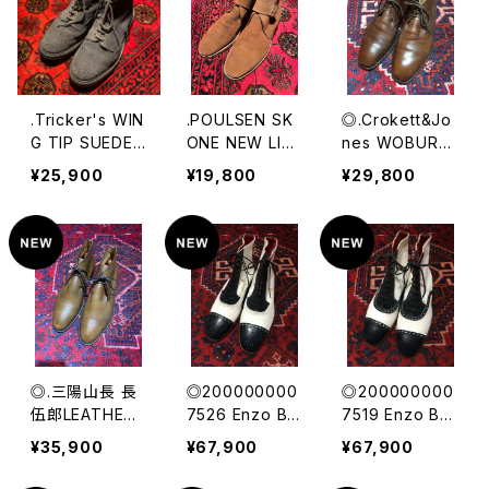
インブーツ
ルセンスコーン
クロケット＆ジョ
ーンズプレーン
トゥチャッカブー
ツ
.Tricker's WIN
.POULSEN SK
◎.Crokett&Jo
G TIP SUEDE L
ONE NEW LIN
nes WOBURN
EATHER BOO
GWOOD SUED
LEATHER CHU
¥25,900
¥19,800
¥29,800
TS MADE IN E
E LEATHER CH
KKA BOOTS M
NGLAND/トリッ
UKKA BOOTS/
ADE IN ENGLA
カーズスウェー
ポールセンスコ
ND/クロケット＆
ドレザーウィング
ーンニューリン
ジョーンズレザ
チップカントリー
グウッドスウェー
ーチャッカブー
ブーツ 200000
ドレザーチャッカ
ツ 200000003
0018386
ブーツ(Lloyd F
0791
ootwearかCro
ckett&Jonesの
◎.三陽山長 長
◎200000000
◎200000000
ペア) 200000
伍郎LEATHER
7526 Enzo Bo
7519 Enzo Bo
0018683
CHUKKA BOO
nafe×ISETAN
nafe×ISETAN
¥35,900
¥67,900
¥67,900
TS MADE IN J
BICOLOR LEAT
BICOLOR LEAT
APAN/サンヨウ
HER BOOTS/
HER BOOTS/