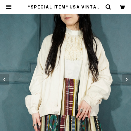
*SPECIAL ITEM* USA VINTAGE
Naturelle SILK100% DESIGN Z
IP UP BLOUSON/アメリカ古着シル
ク100%デザインジップアップブルゾ
ン | Titti Vintage