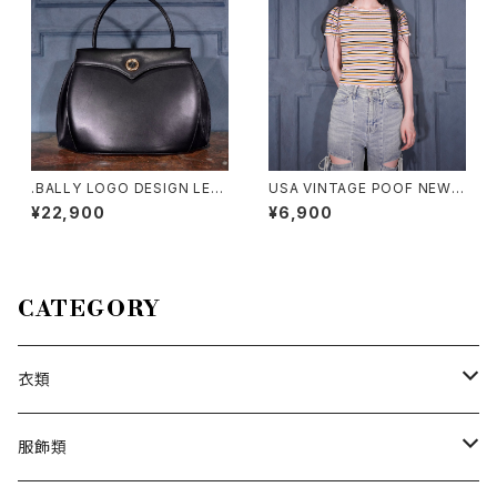
ンシルクリネンシャツ
.BALLY LOGO DESIGN LEA
USA VINTAGE POOF NEW Y
THER HAND BAG/バリーロゴ
ORK COLORFUL BORDER P
¥22,900
¥6,900
デザインレザーハンドバッグ 20
ATTERNED HALF SLEEVE T
00000076508
OPS MADE IN USA/アメリカ
古着カラフルボーダー柄半袖ト
ップス
CATEGORY
衣類
トップス
服飾類