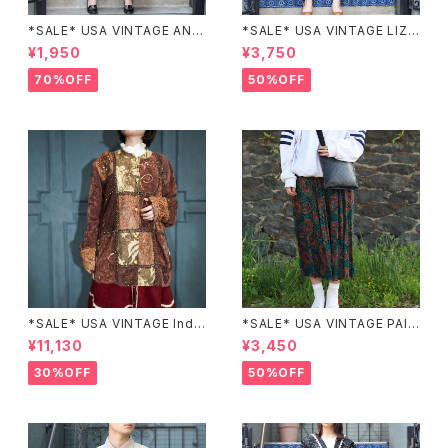
*SALE* USA VINTAGE ANN
*SALE* USA VINTAGE LIZ c
EX HALF SLEEVE FLOWER
laiborne EMBROIDERY DES
¥1,950
¥3,750
PATTERNED ONE PIECE/ア
IGN NAVY ONE PIECE/アメリ
メリカ古着半袖花柄ワンピース
カ古着刺繍デザインネイビーワ
70%OFF
50%OFF
ンピース
*SALE* USA VINTAGE Indi
*SALE* USA VINTAGE PAIS
go moon PATCHWORK EM
LEY PATTERNED DESIGN S
¥11,130
¥3,450
BROIDERY DESIGN JACKE
KIRT/アメリカ古着ペイズリー
T/アメリカ古着パッチワーク刺
柄デザインスカート
30%OFF
50%OFF
繍ジャケット