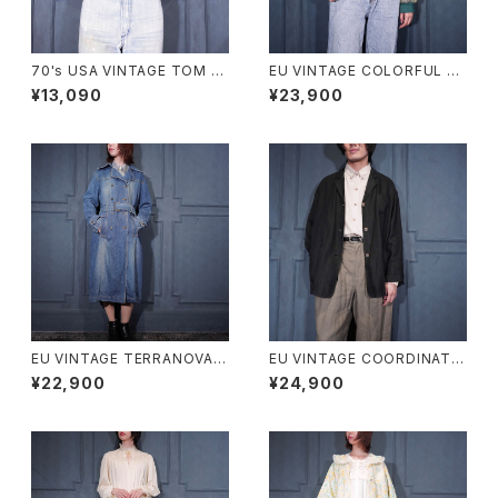
70's USA VINTAGE TOM B
EU VINTAGE COLORFUL G
OY DOT PATTRNED SHOR
RADATION DESIGN LEATHE
¥13,090
¥23,900
T LENGTH HALF SLEEVE ZI
R BLOUSON/ヨーロッパ古着
P UP SHIRT BLOUSON/70
カラフルグラデーションデザイン
年代アメリカ古着ドット柄ショー
レザーブルゾン
ト丈半袖ジップアップシャツブル
ゾン
EU VINTAGE TERRANOVA B
EU VINTAGE COORDINATE
ELTED DESIGN DENIM TRE
S BY Gil Bret DARK NAVY C
¥22,900
¥24,900
NCH COAT/ヨーロッパ古着ベ
OLOR LINEN DESIGN JACK
ルテッドデザインデニムトレンチ
ET/ヨーロッパ古着ダークネイ
コート
ビーカラーリネンデザインジャ
ケット