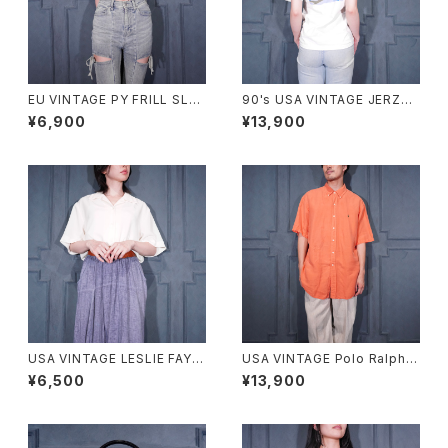
EU VINTAGE PY FRILL SLEE
90's USA VINTAGE JERZEE
VE SHARING DESIGN HALF
S CAPCOM MEGA MAN PRI
¥6,900
¥13,900
SLEEVE TOPS MADE IN ITA
NT DESIGN T SHIRT/90年
LY/ヨーロッパ古着シャーリング
代アメリカ古着カプコンロックマ
フリル袖デザイン半袖トップス
ンプリントデザインTシャツ
USA VINTAGE LESLIE FAY C
USA VINTAGE Polo Ralph L
OLLAR DESIGN HALF SLEE
auren HORSE EMBROIDERY
¥6,500
¥13,900
VE SHIRT/アメリカ古着襟デザ
DESIGN HALF SLEEVE BD S
イン半袖シャツ
ILK LINEN SHIRT/アメリカ古
着ポロバイラルフローレンホー
ス刺繍デザイン半袖ボタンダウ