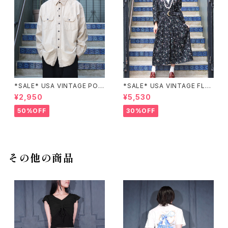
*SALE* USA VINTAGE POC
*SALE* USA VINTAGE FLO
KET DESIGN SHIRT/アメリカ
WER PATTERNED LACE CO
¥2,950
¥5,530
古着ポケットデザインシャツ
LLAR BELTED ONE PIECE/
アメリカ古着花柄レース襟ベル
50%OFF
30%OFF
テッドワンピース
その他の商品