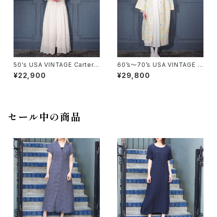
50's USA VINTAGE Carter's
60’s〜70’s USA VINTAGE F
DU PONT LACE DESIGN SH
LOWER PATTERNED LACE
¥22,900
¥29,800
EER NIGHTY DRESS GOW
COLLAR DESIGN NIGHTY D
N/50年代アメリカ古着レースデ
RESS QUILTING COAT/アメ
ザインシアーナイティドレスガウ
リカ古着花柄レース襟デザイン
ン
ナイティドレスキルティングコー
ト
セール中の商品