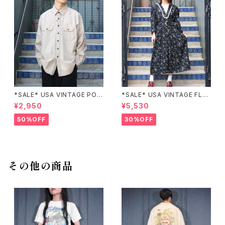
*SALE* USA VINTAGE POC
*SALE* USA VINTAGE FLO
KET DESIGN SHIRT/アメリカ
WER PATTERNED LACE CO
¥2,950
¥5,530
古着ポケットデザインシャツ
LLAR BELTED ONE PIECE/
アメリカ古着花柄レース襟ベル
50%OFF
30%OFF
テッドワンピース
その他の商品