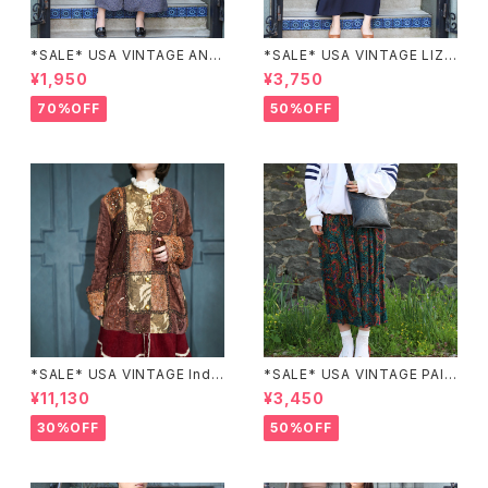
*SALE* USA VINTAGE ANN
*SALE* USA VINTAGE LIZ c
EX HALF SLEEVE FLOWER
laiborne EMBROIDERY DES
¥1,950
¥3,750
PATTERNED ONE PIECE/ア
IGN NAVY ONE PIECE/アメリ
メリカ古着半袖花柄ワンピース
カ古着刺繍デザインネイビーワ
70%OFF
50%OFF
ンピース
*SALE* USA VINTAGE Indi
*SALE* USA VINTAGE PAIS
go moon PATCHWORK EM
LEY PATTERNED DESIGN S
¥11,130
¥3,450
BROIDERY DESIGN JACKE
KIRT/アメリカ古着ペイズリー
T/アメリカ古着パッチワーク刺
柄デザインスカート
30%OFF
50%OFF
繍ジャケット