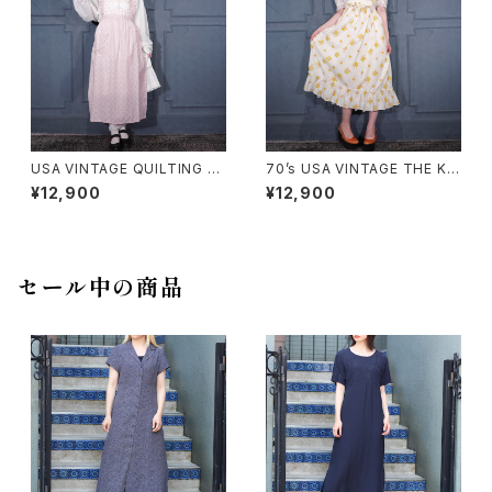
USA VINTAGE QUILTING FR
70’s USA VINTAGE THE KI
ILL DUCK DESIGN APRON
TCHEN WORKS STRAWBER
¥12,900
¥12,900
ONE PIECE/アメリカ古着キル
RY PATTERNED FRILL CRO
ティングフリルあひるデザインエ
SS STRAP DESIGN COTTO
プロンワンピース
N APRON ONE PIECE/70年
代アメリカ古着いちご柄フリルク
ロスストラップデザインエプロン
セール中の商品
ワンピース