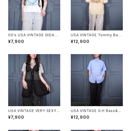
00's USA VINTAGE GIDAN
USA VINTAGE Tommy Baha
SHARK HAND DRAWING DE
ma EMBROIDERY DESIGN
¥7,900
¥12,900
SIGN MINI T SHIRT/アメリカ
OPEN COLLAR HALF SLEEV
古着サメ手書きデザインミニTシ
E SILK SHIRT/アメリカ古着ト
ャツ
ミーバハマ刺繍デザインオープ
ンカラー半袖シルクシャツ
USA VINTAGE VERY SEXY R
USA VINTAGE G.H Bass&co
IBBON DESIGN LACE CAMI
COTTON LINEN EASY WID
¥7,900
¥12,900
SOLE/アメリカ古着リボンデザ
E PANTS/アメリカ古着コットン
インレースキャミソール
リネンイージーワイドパンツ