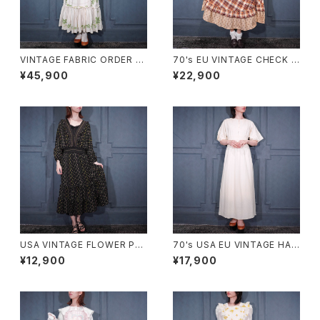
VINTAGE FABRIC ORDER M
70's EU VINTAGE CHECK P
ADE FLOWER EMBROIDERY
ATTERNED FRILL DESIGN
¥45,900
¥22,900
CROSS STITCH BACK RIBB
HALF SLEEVE ONE PIECE/7
ON LACE DESIGN ONE PIE
0年代ヨーロッパ古着チェック柄
CE/ヴィンテージ生地オーダー
フリルデザイン半袖ワンピース
メイドお花クロスステッチ刺繍バ
ッグリボンフリルレースデザイン
ワンピース
USA VINTAGE FLOWER PAT
70's USA EU VINTAGE HAN
TERNED FRILL DESIGN ON
RO BACK RIBBON LACE DE
¥12,900
¥17,900
E PIECE/アメリカ古着お花柄フ
SIGN HALF SLEEVE KNIT O
リルデザインワンピース
NE PIECE MADE IN SWITZE
RLAND/ヨーロッパ古着バック
リボンレースデザイン半袖ニット
ワンピース