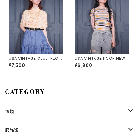
USA VINTAGE Oscar FLOW
USA VINTAGE POOF NEW Y
ER PATTERNED PLEATES D
ORK COLORFUL BORDER P
¥7,500
¥6,900
ESIGN HALF SLEEVE RAYO
ATTERNED HALF SLEEVE T
N SHIRT/アメリカ古着お花柄
OPS MADE IN USA/アメリカ
プリーツ半袖レーヨンシャツ
古着カラフルボーダー柄半袖ト
ップス
CATEGORY
衣類
トップス
服飾類