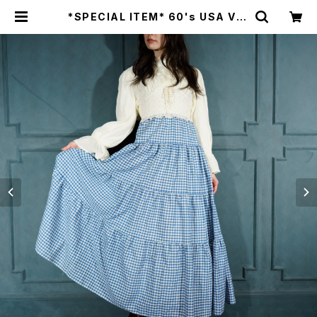
*SPECIAL ITEM* 60's USA VIN
TAGE THE COUNTRY COUSIN
CHECK PATTERNED LACE DES
IGN ONE PIECE/60年代アメリカ
古着チェック柄レースデザインワンピ
ース | Titti Vintage