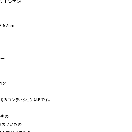
（背中心から）
m
:52cm
レー
ョン
物のコンディションはBです。
いもの
態のいいもの