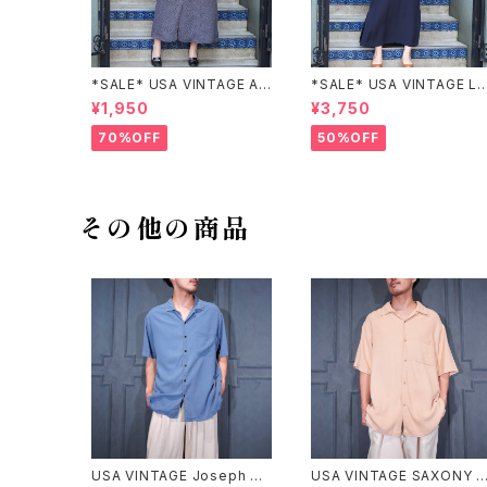
*SALE* USA VINTAGE AN
*SALE* USA VINTAGE LI
NEX HALF SLEEVE FLOW
claiborne EMBROIDERY
¥1,950
¥3,750
ER PATTERNED ONE PIEC
DESIGN NAVY ONE PIEC
E/アメリカ古着半袖花柄ワン
E/アメリカ古着刺繍デザイン
70%OFF
50%OFF
ピース
ネイビーワンピース
その他の商品
USA VINTAGE Joseph &
USA VINTAGE SAXONY 