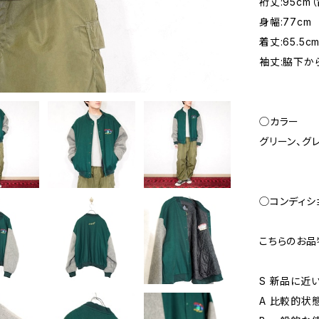
裄丈:95cm
身幅:77cm
着丈:65.5c
袖丈:脇下から
◯カラー
グリーン、グ
◯コンディシ
こちらのお品
S 新品に近
A 比較的状