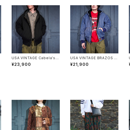
USA VINTAGE Cabela's P
USA VINTAGE BRAZOS D
ADING DESIGN HOODIE Z
ENIM HOODIE ZIP UP BL
¥23,900
¥21,900
C
IP UP DUCK BLOUSON/ア
OUSON/アメリカ古着デニム
メリカ古着中綿デザインフー
フーディジップアップブルゾン
刺
ディジップアップダックブルゾ
(アクティブジャケット)
ン