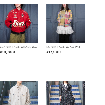
USA VINTAGE CHASE AU
EU VINTAGE O.P.C PATC
THENTICS JH DESIGN G
HWORK DESIGN HOODIE
¥69,800
¥17,900
ROUP JEFF HAMILTON B
BLOUSON MADE IN NEPA
UDWEISER EMBROIDERY
L/ヨーロッパ古着パッチワー
DESIGN LEATHER RACIN
クデザインフーディブルゾン
G JACKET/アメリカ古着ジェ
フハミルトンバドワイザー刺繍
デザインレザーレーシングジ
ャケット