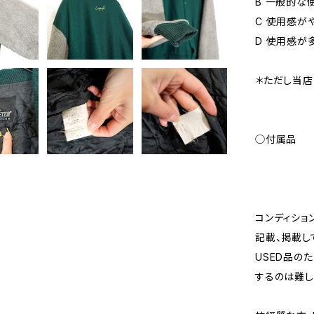
B 一般的な
C 使用感が
D 使用感が
＊ただし当店
◯付属品
コンディショ
記載、掲載し
USED品の
するのは難し