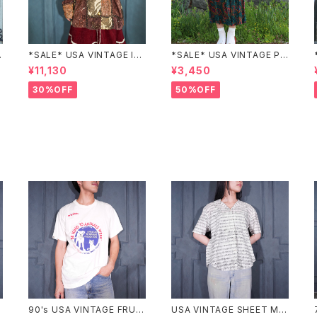
Z
*SALE* USA VINTAGE Ind
*SALE* USA VINTAGE PAI
igo moon PATCHWORK E
SLEY PATTERNED DESIG
¥11,130
¥3,450
MBROIDERY DESIGN JAC
N SKIRT/アメリカ古着ペイズ
KET/アメリカ古着パッチワー
リー柄デザインスカート
30%OFF
50%OFF
ク刺繍ジャケット
W
90's USA VINTAGE FRUIT
USA VINTAGE SHEET MU