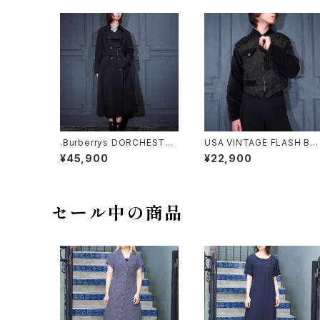
.Burberrys DORCHESTER
USA VINTAGE FLASH BA
BURELLA WOOL BELTED
CK SHORT LENGTH EMB
¥45,900
¥22,900
TRENCH COAT MADE IN
ROIDERY VELOUR SWIT
ENGLAND/バーバリーズウー
HED DESIGN ZIP BLOUS
ルベルテッドトレンチコート20
ON/アメリカ古着ショート丈
00000075402
繍ベロア切替デザインジップ
ブルゾン
セール中の商品