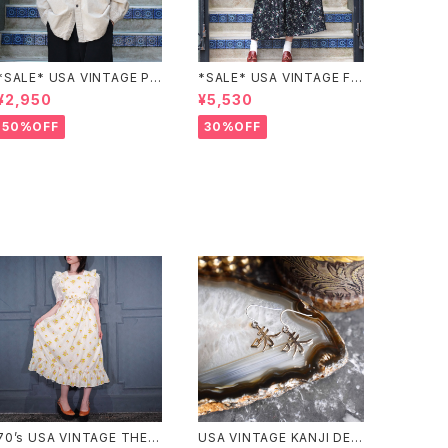
*SALE* USA VINTAGE PO
*SALE* USA VINTAGE FL
CKET DESIGN SHIRT/アメ
OWER PATTERNED LACE
¥2,950
¥5,530
リカ古着ポケットデザインシャ
COLLAR BELTED ONE PIE
ツ
CE/アメリカ古着花柄レース
50%OFF
30%OFF
襟ベルテッドワンピース
70’s USA VINTAGE THE K
USA VINTAGE KANJI DESI