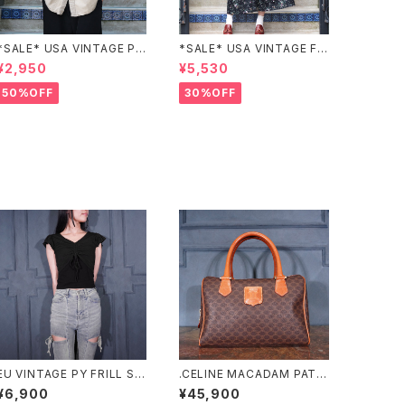
*SALE* USA VINTAGE PO
*SALE* USA VINTAGE FL
CKET DESIGN SHIRT/アメ
OWER PATTERNED LACE
¥2,950
¥5,530
リカ古着ポケットデザインシャ
COLLAR BELTED ONE PIE
ツ
CE/アメリカ古着花柄レース
50%OFF
30%OFF
襟ベルテッドワンピース
EU VINTAGE PY FRILL SL
.CELINE MACADAM PATT
EEVE SHARING DESIGN H
ERNED MINI HAND BAG/
¥6,900
¥45,900
ALF SLEEVE TOPS MADE
オールドセリーヌマカダム柄ミ