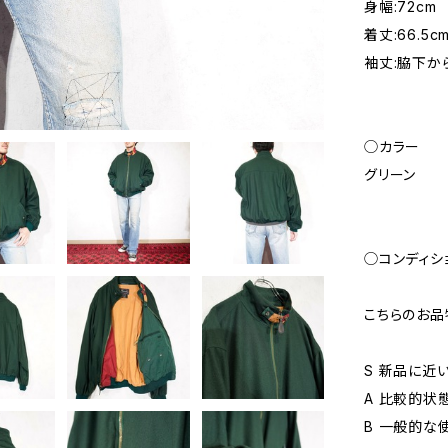
身幅:72cm
着丈:66.5c
袖丈:脇下から:
◯カラー
グリーン
◯コンディシ
こちらのお品
S 新品に近
A 比較的状
B 一般的な