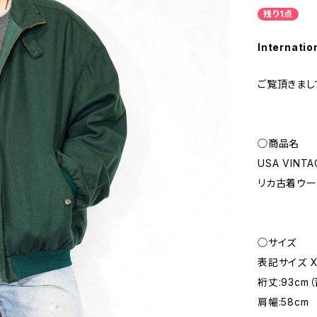
残り1点
Internatio
ご覧頂きまし
◯商品名
USA VINTA
リカ古着ウー
◯サイズ
表記サイズ X
裄丈:93cm
肩幅:58cm