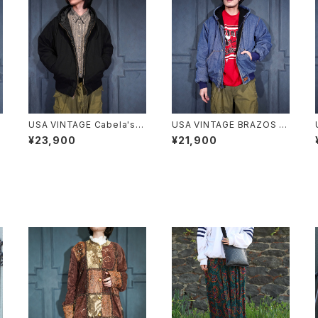
USA VINTAGE Cabela's P
USA VINTAGE BRAZOS D
ADING DESIGN HOODIE Z
ENIM HOODIE ZIP UP BL
¥23,900
¥21,900
C
IP UP DUCK BLOUSON/ア
OUSON/アメリカ古着デニム
メリカ古着中綿デザインフー
フーディジップアップブルゾン
刺
ディジップアップダックブルゾ
(アクティブジャケット)
ン