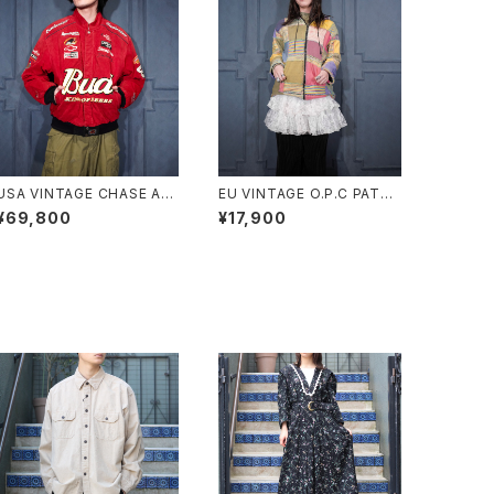
USA VINTAGE CHASE AU
EU VINTAGE O.P.C PATC
THENTICS JH DESIGN G
HWORK DESIGN HOODIE
¥69,800
¥17,900
ROUP JEFF HAMILTON B
BLOUSON MADE IN NEPA
UDWEISER EMBROIDERY
L/ヨーロッパ古着パッチワー
DESIGN LEATHER RACIN
クデザインフーディブルゾン
G JACKET/アメリカ古着ジェ
フハミルトンバドワイザー刺繍
デザインレザーレーシングジ
ャケット