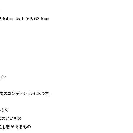
m
54cm 肩上から:63.5cm
ョン
物のコンディションはBです。
いもの
態のいいもの
使用感があるもの