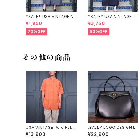
*SALE* USA VINTAGE AN
*SALE* USA VINTAGE LI
NEX HALF SLEEVE FLOW
claiborne EMBROIDERY
¥1,950
¥3,750
ER PATTERNED ONE PIEC
DESIGN NAVY ONE PIEC
E/アメリカ古着半袖花柄ワン
E/アメリカ古着刺繍デザイン
70%OFF
50%OFF
ピース
ネイビーワンピース
その他の商品
USA VINTAGE Polo Ralph
.BALLY LOGO DESIGN LE
Lauren HORSE EMBROID
ATHER HAND BAG/バリー
¥13,900
¥22,900
ERY DESIGN HALF SLEEV
ロゴデザインレザーハンドバ