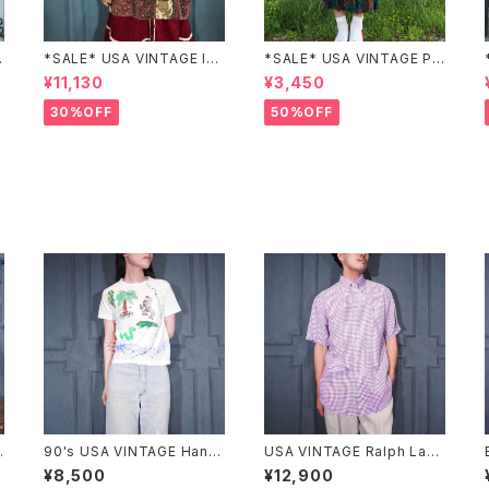
Z
*SALE* USA VINTAGE Ind
*SALE* USA VINTAGE PAI
igo moon PATCHWORK E
SLEY PATTERNED DESIG
¥11,130
¥3,450
MBROIDERY DESIGN JAC
N SKIRT/アメリカ古着ペイズ
KET/アメリカ古着パッチワー
リー柄デザインスカート
30%OFF
50%OFF
ク刺繍ジャケット
90's USA VINTAGE Hane
USA VINTAGE Ralph Laur
s ANIMAL HAND DRAWIN
en CHECK PATTERNED H
¥8,500
¥12,900
G DESIGN MINI T SHIRT/
ORSE EMBROIDERY LINE