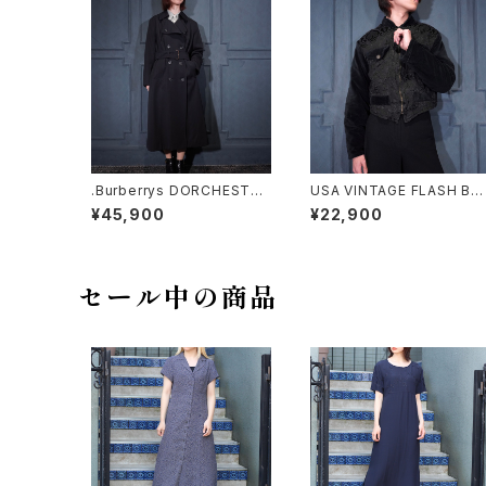
.Burberrys DORCHESTER
USA VINTAGE FLASH BA
BURELLA WOOL BELTED
CK SHORT LENGTH EMB
¥45,900
¥22,900
TRENCH COAT MADE IN
ROIDERY VELOUR SWIT
ENGLAND/バーバリーズウー
HED DESIGN ZIP BLOUS
ルベルテッドトレンチコート20
ON/アメリカ古着ショート丈
00000075402
繍ベロア切替デザインジップ
ブルゾン
セール中の商品