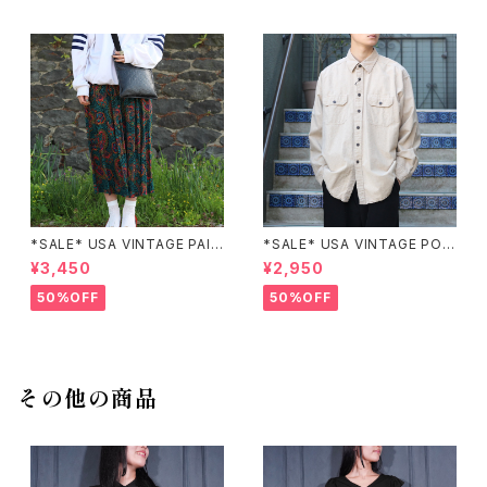
*SALE* USA VINTAGE PAIS
*SALE* USA VINTAGE POC
LEY PATTERNED DESIGN S
KET DESIGN SHIRT/アメリカ
¥3,450
¥2,950
KIRT/アメリカ古着ペイズリー
古着ポケットデザインシャツ
柄デザインスカート
50%OFF
50%OFF
その他の商品