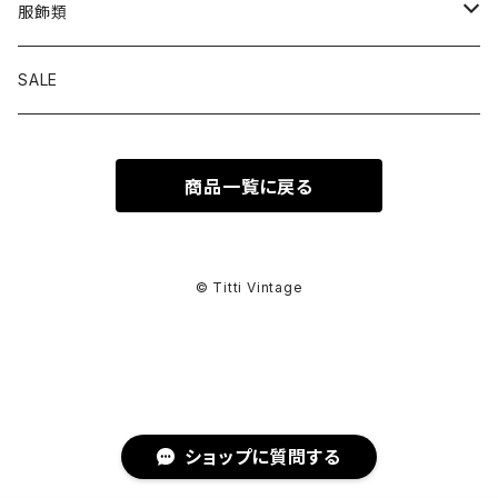
トップス
服飾類
カットソー
ボトムス
バッグ
SALE
シャツ ブラウス
パンツ
ショルダーバッグ
アウター
シューズ
商品一覧に戻る
ワンピース
スカート
ハンドバッグ
ライトアウター
スニーカー
セットアップ
巻物
カーディガン
その他ボトムス
トートバッグ
ヘビーアウター
革靴
スーツ
スカーフ
その他衣類
アクセサリー
© Titti Vintage
アンサンブル
ボストンバッグ
その他アウター
ブーツ
その他セットアップ
ストール
イヤリング
ベルト
ニット
バニティバッグ
サンダル
マフラー
ピアス
アイウェア
ショップに質問する
スウェット
クラッチバッグ
パンプス
ショール
ブレスレット
サングラス
ヘッドウェア