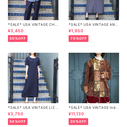
*SALE* USA VINTAGE CHE
*SALE* USA VINTAGE ANN
CK PATTERNED BAND COL
EX HALF SLEEVE FLOWER
¥3,450
¥1,950
LAR SHIRT/アメリカ古着チェッ
PATTERNED ONE PIECE/ア
ク柄バンドカラーシャツ
メリカ古着半袖花柄ワンピース
50%OFF
70%OFF
*SALE* USA VINTAGE LIZ c
*SALE* USA VINTAGE Indi
laiborne EMBROIDERY DES
go moon PATCHWORK EM
¥3,750
¥11,130
IGN NAVY ONE PIECE/アメリ
BROIDERY DESIGN JACKE
カ古着刺繍デザインネイビーワ
T/アメリカ古着パッチワーク刺
50%OFF
30%OFF
ンピース
繍ジャケット