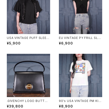
USA VINTAGE PUFF SLEEV
EU VINTAGE PY FRILL SLEE
E DESIGN HALF SLEEVE SH
VE SHARING DESIGN HALF
¥5,900
¥6,900
IRT/アメリカ古着パフスリーブ
SLEEVE TOPS MADE IN ITA
デザイン半袖シャツ
LY/ヨーロッパ古着シャーリング
フリル袖デザイン半袖トップス
.GIVENCHY LOGO BUTTON
90's USA VINTAGE PM KID
DESIGN LEATHER HAND BA
S Alaska PRINT DESIGN MI
¥39,800
¥8,900
G/ジバンシィロゴボタンデザイ
NI T SHIRT/90年代アメリカ古