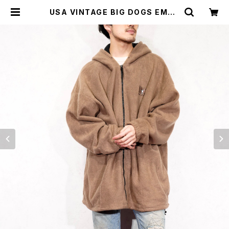
USA VINTAGE BIG DOGS EMBR
OIDERY DESIGN FLEECE ZIP U
P HOODIE/アメリカ古着ビッグドッ
グス刺繍デザインジップアップフリー
スフーディ(パーカー) | Titti Vinta
ge