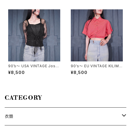
ンハンドバッグ 2000000076
着アラスカプリントデザインミニ
485
Tシャツ
90’s〜 USA VINTAGE Josta
90's～ EU VINTAGE KILIMA
r FLOWER SHEER DESIGN A
NJARO outdoor adventure
¥8,500
¥8,500
LL LACE CARDIGAN MADE I
SHORT LENGTH CHECK PA
N USA/90年代〜アメリカ古着
TTERNED RIB DESIGN SHIR
お花シアーデザイン総レースカ
T/90年代ヨーロッパ古着ショー
ーディガン
ト丈チェック柄リブデザインシャ
ツ
CATEGORY
衣類