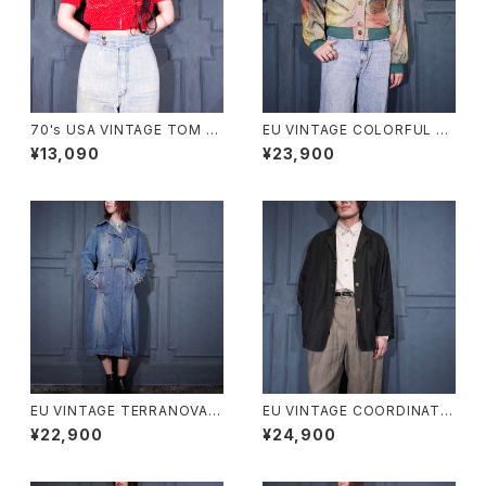
70's USA VINTAGE TOM B
EU VINTAGE COLORFUL G
OY DOT PATTRNED SHOR
RADATION DESIGN LEATHE
¥13,090
¥23,900
T LENGTH HALF SLEEVE ZI
R BLOUSON/ヨーロッパ古着
P UP SHIRT BLOUSON/70
カラフルグラデーションデザイン
年代アメリカ古着ドット柄ショー
レザーブルゾン
ト丈半袖ジップアップシャツブル
ゾン
EU VINTAGE TERRANOVA B
EU VINTAGE COORDINATE
ELTED DESIGN DENIM TRE
S BY Gil Bret DARK NAVY C
¥22,900
¥24,900
NCH COAT/ヨーロッパ古着ベ
OLOR LINEN DESIGN JACK
ルテッドデザインデニムトレンチ
ET/ヨーロッパ古着ダークネイ
コート
ビーカラーリネンデザインジャ