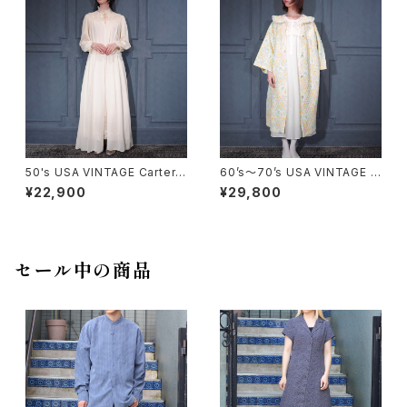
ケット
50's USA VINTAGE Carter's
60’s〜70’s USA VINTAGE F
DU PONT LACE DESIGN SH
LOWER PATTERNED LACE
¥22,900
¥29,800
EER NIGHTY DRESS GOW
COLLAR DESIGN NIGHTY D
N/50年代アメリカ古着レースデ
RESS QUILTING COAT/アメ
ザインシアーナイティドレスガウ
リカ古着花柄レース襟デザイン
ン
ナイティドレスキルティングコー
ト
セール中の商品