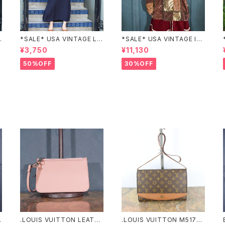
N
*SALE* USA VINTAGE LIZ
*SALE* USA VINTAGE Ind
claiborne EMBROIDERY
igo moon PATCHWORK E
¥3,750
¥11,130
C
DESIGN NAVY ONE PIEC
MBROIDERY DESIGN JAC
E/アメリカ古着刺繍デザイン
KET/アメリカ古着パッチワー
50%OFF
30%OFF
ネイビーワンピース
ク刺繍ジャケット
.LOUIS VUITTON LEATHE
.LOUIS VUITTON M5179