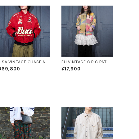
USA VINTAGE CHASE AU
EU VINTAGE O.P.C PATC
THENTICS JH DESIGN G
HWORK DESIGN HOODIE
¥69,800
¥17,900
ROUP JEFF HAMILTON B
BLOUSON MADE IN NEPA
UDWEISER EMBROIDERY
L/ヨーロッパ古着パッチワー
DESIGN LEATHER RACIN
クデザインフーディブルゾン
G JACKET/アメリカ古着ジェ
フハミルトンバドワイザー刺繍
デザインレザーレーシングジ
ャケット