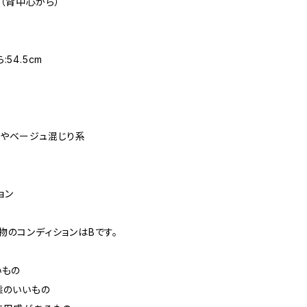
cm（背中心から）
54.5cm
やベージュ混じり系
ョン
物のコンディションはBです。
いもの
態のいいもの