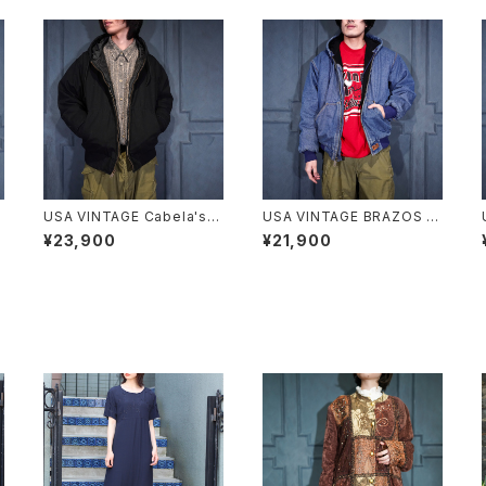
USA VINTAGE Cabela's P
USA VINTAGE BRAZOS D
ADING DESIGN HOODIE Z
ENIM HOODIE ZIP UP BL
¥23,900
¥21,900
C
IP UP DUCK BLOUSON/ア
OUSON/アメリカ古着デニム
メリカ古着中綿デザインフー
フーディジップアップブルゾン
刺
ディジップアップダックブルゾ
(アクティブジャケット)
ン