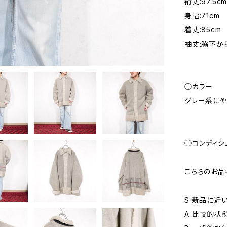
裄丈:97.5
身幅:71cm
着丈:85cm
袖丈:脇下から:
◯カラー
グレー系にや
◯コンディシ
こちらのお品
S 新品に近
A 比較的状