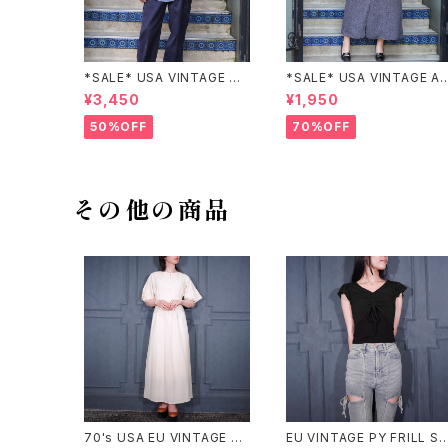
*SALE* USA VINTAGE CH
*SALE* USA VINTAGE A
ECK PATTERNED BAND C
NEX HALF SLEEVE FLOW
¥3,450
¥1,950
OLLAR SHIRT/アメリカ古着
ER PATTERNED ONE PIE
チェック柄バンドカラーシャツ
E/アメリカ古着半袖花柄ワン
50%OFF
70%OFF
ピース
その他の商品
70's USA EU VINTAGE HA
EU VINTAGE PY FRILL SL