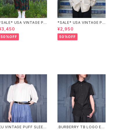
*SALE* USA VINTAGE PAI
*SALE* USA VINTAGE PO
SLEY PATTERNED DESIG
CKET DESIGN SHIRT/アメ
¥3,450
¥2,950
N SKIRT/アメリカ古着ペイズ
リカ古着ポケットデザインシャ
リー柄デザインスカート
ツ
50%OFF
50%OFF
EU VINTAGE PUFF SLEEV
.BURBERRY TB LOGO EM