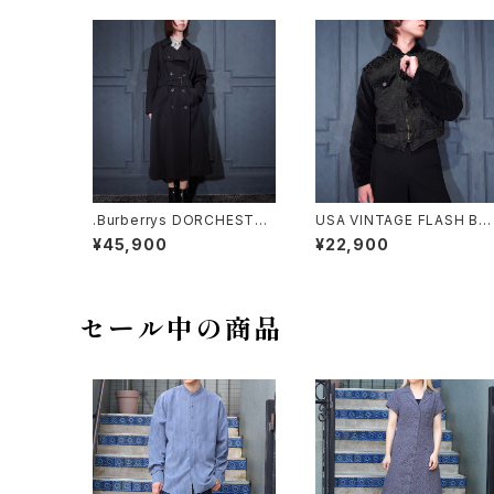
.Burberrys DORCHESTER
USA VINTAGE FLASH BA
BURELLA WOOL BELTED
CK SHORT LENGTH EMB
¥45,900
¥22,900
TRENCH COAT MADE IN
ROIDERY VELOUR SWIT
ENGLAND/バーバリーズウー
HED DESIGN ZIP BLOUS
ルベルテッドトレンチコート20
ON/アメリカ古着ショート丈
00000075402
繍ベロア切替デザインジップ
ブルゾン
セール中の商品