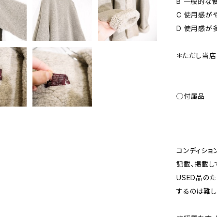
B 一般的な
C 使用感が
D 使用感が
＊ただし当店
◯付属品
コンディショ
記載、掲載し
USED品の
するのは難し