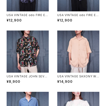
USA VINTAGE odo FIRE EM
USA VINTAGE odo FIRE EM
BROIDERY JACQUARD DES
BROIDERY JACQUARD DES
¥12,900
¥12,900
IGN OPEN COLLAR HALF S
IGN OPEN COLLAR HALF S
LEEVE SHIRT/アメリカ古着フ
LEEVE SHIRT/アメリカ古着フ
ァイヤージャガード刺繍デザイ
ァイヤージャガード刺繍デザイ
ンオープンカラー半袖シャツ
ンオープンカラー半袖シャツ
USA VINTAGE JOHN SEVER
USA VINTAGE SAXONY WO
SON COLLECTION BY KAH
VEN DESIGN OPEN COLLA
¥8,900
¥14,900
ALA COCKTAIL PATTERNE
R HALF SLEEVE SILK SHIR
D DESIGN RAYON ALOHA S
T/アメリカ古着織デザインオー
HIRT HAND CRAFTED IN M
プンカラー半袖シルクシャツ
ALAYSIA/アメリカ古着カクテル
柄デザインレーヨンアロハシャ
ツ