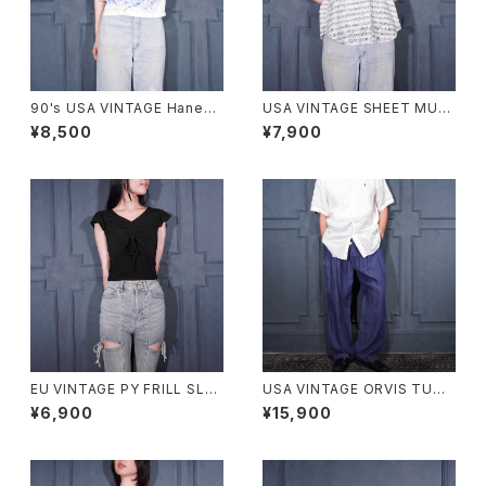
90's USA VINTAGE Hanes
USA VINTAGE SHEET MUSI
ANIMAL HAND DRAWING D
C PATTERNED OPEN COLL
¥8,500
¥7,900
ESIGN MINI T SHIRT/90年
AR DESIGN HALF SLEEVE S
代アメリカ古着アニマル手書き
HIRT/アメリカ古着楽譜柄オー
デザインミニTシャツ
プンカラーデザイン半袖シャツ
EU VINTAGE PY FRILL SLEE
USA VINTAGE ORVIS TUCK
VE SHARING DESIGN HALF
DESIGN LINEN100% SLACK
¥6,900
¥15,900
SLEEVE TOPS MADE IN ITA
S PANTS/アメリカ古着タックデ
LY/ヨーロッパ古着シャーリング
ザインリネン100%スラックスパ
フリル袖デザイン半袖トップス
ンツ