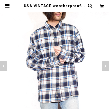
USA VINTAGE weatherproof C
HECK PATTERNED COTTON FL
ANNEL SHIRT/アメリカ古着チェッ
ク柄コットンフランネルシャツ | Titt
i Vintage