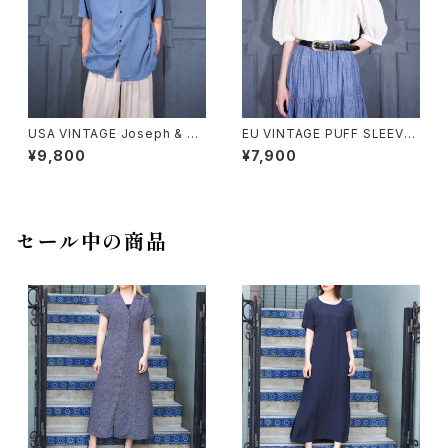
USA VINTAGE Joseph & Fe
EU VINTAGE PUFF SLEEVE
iss OPEN COLLAR HALF SL
LACE DESIGN HALF SLEEV
¥9,800
¥7,900
EEVE SILK SHIRT/アメリカ古
E COTTON BLOUSE/ヨーロ
着オープンカラー半袖シルクシ
ッパ古着パフスリーブレースデザ
ャツ
イン半袖コットンブラウス
セール中の商品