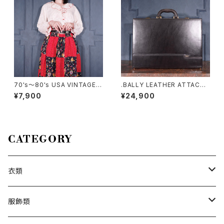
70's～80's USA VINTAGE L
.BALLY LEATHER ATTACHE
eVoy's DOT PATTERNED F
CASE/バリーレザーアタッシュ
¥7,900
¥24,900
RILL COLLAR DESIGN SHIR
ケース（ビジネスバッグ）20000
T/70年代～80年代アメリカ古
00076492
着ドット柄フリル襟デザインシャ
ツ
CATEGORY
衣類
トップス
服飾類