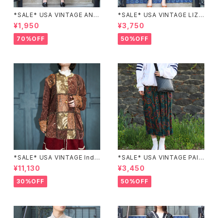
*SALE* USA VINTAGE ANN
*SALE* USA VINTAGE LIZ c
EX HALF SLEEVE FLOWER
laiborne EMBROIDERY DES
¥1,950
¥3,750
PATTERNED ONE PIECE/ア
IGN NAVY ONE PIECE/アメリ
メリカ古着半袖花柄ワンピース
カ古着刺繍デザインネイビーワ
70%OFF
50%OFF
ンピース
*SALE* USA VINTAGE Indi
*SALE* USA VINTAGE PAIS
go moon PATCHWORK EM
LEY PATTERNED DESIGN S
¥11,130
¥3,450
BROIDERY DESIGN JACKE
KIRT/アメリカ古着ペイズリー
T/アメリカ古着パッチワーク刺
柄デザインスカート
30%OFF
50%OFF
繍ジャケット