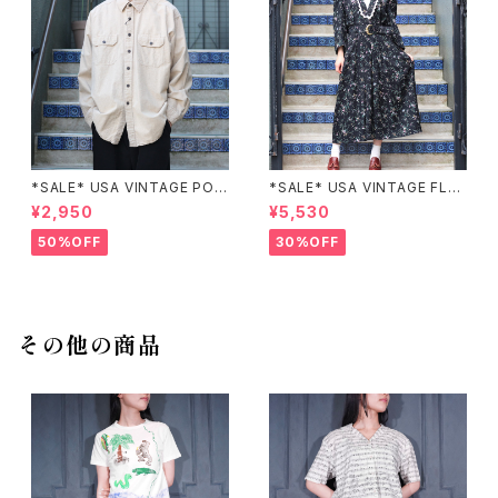
*SALE* USA VINTAGE POC
*SALE* USA VINTAGE FLO
KET DESIGN SHIRT/アメリカ
WER PATTERNED LACE CO
¥2,950
¥5,530
古着ポケットデザインシャツ
LLAR BELTED ONE PIECE/
アメリカ古着花柄レース襟ベル
50%OFF
30%OFF
テッドワンピース
その他の商品