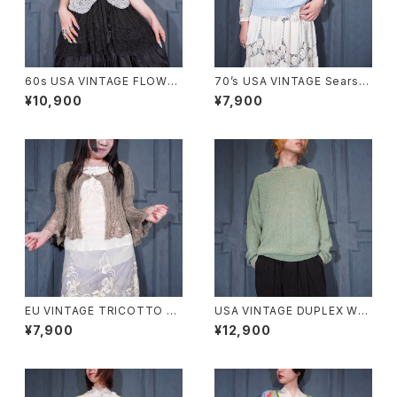
60s USA VINTAGE FLOWER
70’s USA VINTAGE Sears
DESIGN HALF SLEEVE CRO
WOVEN DESIGN KNIT VES
¥10,900
¥7,900
CHET KNIT CARDIGAN/60
T/70年代アメリカ古着シアーズ
年代アメリカ古着お花デザイン
織デザインニットベスト
半袖鍵編みニットカーディガン
EU VINTAGE TRICOTTO C
USA VINTAGE DUPLEX WO
HINA BUTTON LACE FLARE
VEN DESIGN COTTON RAM
¥7,900
¥12,900
SLEEVE DESIGN KNIT CAR
IE KNIT/アメリカ古着織デザイ
DIGAN/ヨーロッパ古着チャイナ
ンコットンラミーニット
ボタンレースフレア袖デザイン
ニットカーディガン