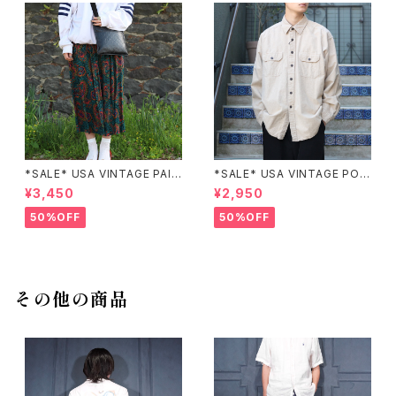
*SALE* USA VINTAGE PAIS
*SALE* USA VINTAGE POC
LEY PATTERNED DESIGN S
KET DESIGN SHIRT/アメリカ
¥3,450
¥2,950
KIRT/アメリカ古着ペイズリー
古着ポケットデザインシャツ
柄デザインスカート
50%OFF
50%OFF
その他の商品