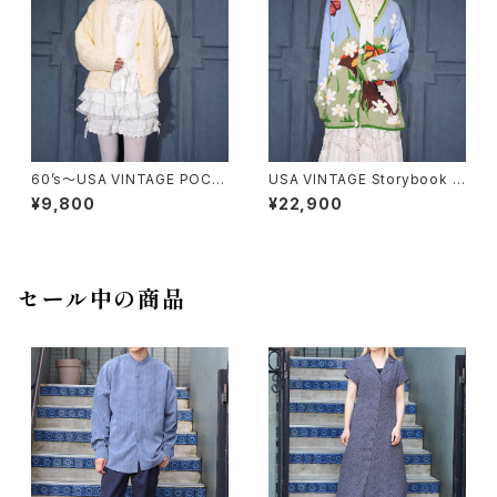
60’s〜USA VINTAGE POCO
USA VINTAGE Storybook K
POCO KNIT CARDIGAN/60
nits FLOWER BUTTON EM
¥9,800
¥22,900
年代〜アメリカ古着ぽこぽこニッ
BROIDERY CAT DESIGN CO
トカーディガン
TTON RAMIE HAND KNIT C
ARDIGANアメリカ古着お花ボ
タン刺繍にゃんこデザインコット
ンラミーハンドニットカーディガ
セール中の商品
ン