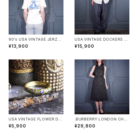
90's USA VINTAGE JERZEE
USA VINTAGE DOCKERS P
S CAPCOM MEGA MAN PRI
REMIUM TUCK DESIGN LIN
¥13,900
¥15,900
NT DESIGN T SHIRT/90年
EN WIDE SLACKS PANTS/ア
代アメリカ古着カプコンロックマ
メリカ古着ドッカーズプレミアム
ンプリントデザインTシャツ
タックデザインリネンワイドスラ
ックスパンツ
USA VINTAGE FLOWER DE
.BURBERRY LONDON CHEC
SIGN METAL BANGLE/アメリ
K PATTERNED TRENCH CO
¥5,900
¥29,800
カ古着お花デザインメタルバン
AT LIKE DESIGN BELTED N
グル
O SLEEVE ONE PIECE/バー
バリーロンドンチェック柄トレン