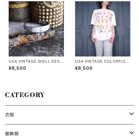
チコート風ベルテッドデザインノ
ースリーブワンピース 200000
0076553
USA VINTAGE SHELL DESI
USA VINTAGE COLORFUL F
GN BANGLE/アメリカ古着シェ
UNNY FISH PRINT DESIGN
¥8,500
¥8,500
ルデザインバングル
T SHIRT/アメリカ古着カラフル
ファニーフィッシュプリントデザ
インTシャツ
CATEGORY
衣類
トップス
服飾類