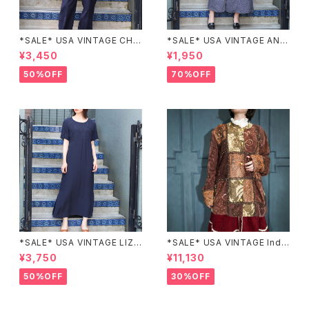
*SALE* USA VINTAGE CHE
*SALE* USA VINTAGE ANN
CK PATTERNED BAND COL
EX HALF SLEEVE FLOWER
¥3,450
¥1,950
LAR SHIRT/アメリカ古着チェッ
PATTERNED ONE PIECE/ア
ク柄バンドカラーシャツ
メリカ古着半袖花柄ワンピース
50%OFF
70%OFF
*SALE* USA VINTAGE LIZ c
*SALE* USA VINTAGE Indi
laiborne EMBROIDERY DES
go moon PATCHWORK EM
¥3,750
¥11,130
IGN NAVY ONE PIECE/アメリ
BROIDERY DESIGN JACKE
カ古着刺繍デザインネイビーワ
T/アメリカ古着パッチワーク刺
50%OFF
30%OFF
ンピース
繍ジャケット