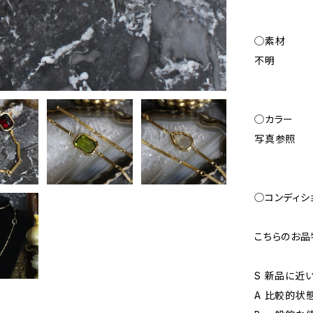
◯素材
不明
◯カラー
写真参照
◯コンディシ
こちらのお品
S 新品に近
A 比較的状