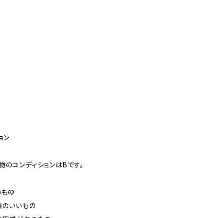
ョン
物のコンディションはBです。
いもの
態のいいもの