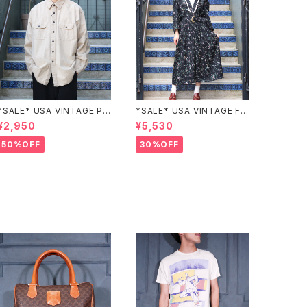
*SALE* USA VINTAGE PO
*SALE* USA VINTAGE FL
CKET DESIGN SHIRT/アメ
OWER PATTERNED LACE
¥2,950
¥5,530
リカ古着ポケットデザインシャ
COLLAR BELTED ONE PIE
ツ
CE/アメリカ古着花柄レース
50%OFF
30%OFF
襟ベルテッドワンピース