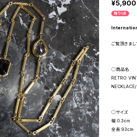
¥5,900
残り1点
Internatio
ご覧頂きまし
◯商品名
RETRO VIN
NECKLA
◯サイズ
幅:0.3cm
全長:93cm