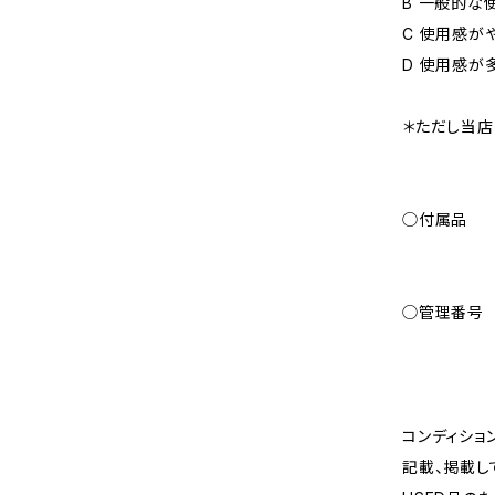
B 一般的な
C 使用感が
D 使用感が
＊ただし当店
◯付属品
◯管理番号
コンディショ
記載、掲載し