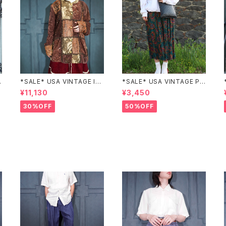
Z
*SALE* USA VINTAGE Ind
*SALE* USA VINTAGE PAI
igo moon PATCHWORK E
SLEY PATTERNED DESIG
¥11,130
¥3,450
MBROIDERY DESIGN JAC
N SKIRT/アメリカ古着ペイズ
KET/アメリカ古着パッチワー
リー柄デザインスカート
30%OFF
50%OFF
ク刺繍ジャケット