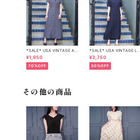
*SALE* USA VINTAGE AN
*SALE* USA VINTAGE LI
NEX HALF SLEEVE FLOW
claiborne EMBROIDERY
¥1,950
¥3,750
ER PATTERNED ONE PIEC
DESIGN NAVY ONE PIEC
E/アメリカ古着半袖花柄ワン
E/アメリカ古着刺繍デザイン
70%OFF
50%OFF
ピース
ネイビーワンピース
その他の商品