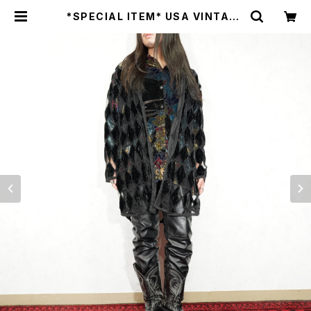
*SPECIAL ITEM* USA VINTAGE
Interlude CALFORNIA DIAMON
D DESIGN BEADS VELOUR ME
SH LONG CARDIGAN/アメリカ古
着ダイアモンドデザインビーズベロア
メッシュロングカーディガン | Titti V
intage