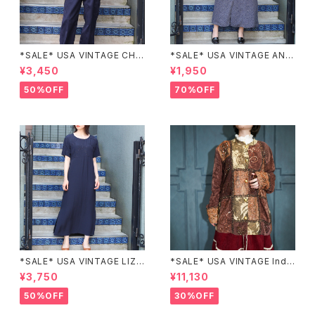
*SALE* USA VINTAGE CHE
*SALE* USA VINTAGE ANN
CK PATTERNED BAND COL
EX HALF SLEEVE FLOWER
¥3,450
¥1,950
LAR SHIRT/アメリカ古着チェッ
PATTERNED ONE PIECE/ア
ク柄バンドカラーシャツ
メリカ古着半袖花柄ワンピース
50%OFF
70%OFF
*SALE* USA VINTAGE LIZ c
*SALE* USA VINTAGE Indi
laiborne EMBROIDERY DES
go moon PATCHWORK EM
¥3,750
¥11,130
IGN NAVY ONE PIECE/アメリ
BROIDERY DESIGN JACKE
カ古着刺繍デザインネイビーワ
T/アメリカ古着パッチワーク刺
50%OFF
30%OFF
ンピース
繍ジャケット