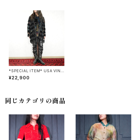
*SPECIAL ITEM* USA VINT
AGE Interlude CALFORNIA
¥22,900
DIAMOND DESIGN BEADS
VELOUR MESH LONG CAR
DIGAN/アメリカ古着ダイアモン
ドデザインビーズベロアメッシュ
ロングカーディガン
同じカテゴリの商品