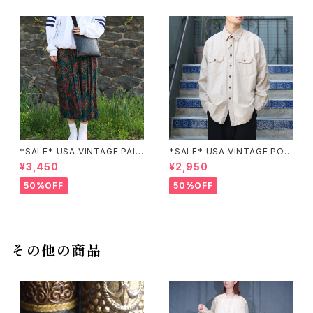
*SALE* USA VINTAGE PAIS
*SALE* USA VINTAGE POC
LEY PATTERNED DESIGN S
KET DESIGN SHIRT/アメリカ
¥3,450
¥2,950
KIRT/アメリカ古着ペイズリー
古着ポケットデザインシャツ
柄デザインスカート
50%OFF
50%OFF
その他の商品