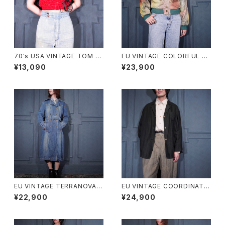
70's USA VINTAGE TOM B
EU VINTAGE COLORFUL G
OY DOT PATTRNED SHOR
RADATION DESIGN LEATHE
¥13,090
¥23,900
T LENGTH HALF SLEEVE ZI
R BLOUSON/ヨーロッパ古着
P UP SHIRT BLOUSON/70
カラフルグラデーションデザイン
年代アメリカ古着ドット柄ショー
レザーブルゾン
ト丈半袖ジップアップシャツブル
ゾン
EU VINTAGE TERRANOVA B
EU VINTAGE COORDINATE
ELTED DESIGN DENIM TRE
S BY Gil Bret DARK NAVY C
¥22,900
¥24,900
NCH COAT/ヨーロッパ古着ベ
OLOR LINEN DESIGN JACK
ルテッドデザインデニムトレンチ
ET/ヨーロッパ古着ダークネイ
コート
ビーカラーリネンデザインジャ
ケット