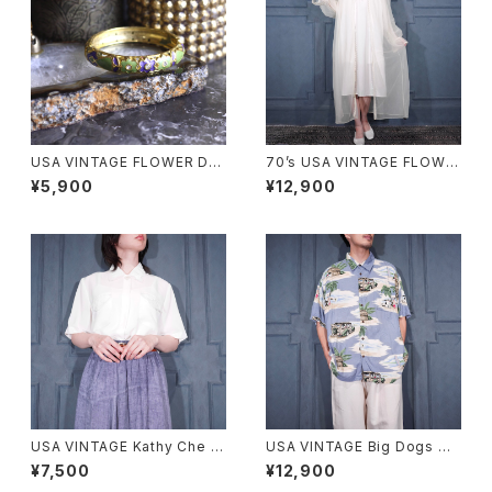
USA VINTAGE FLOWER DE
70’s USA VINTAGE FLOWE
SIGN METAL BANGLE/アメリ
R EMBROIDERY LACE DESI
¥5,900
¥12,900
カ古着お花デザインメタルバン
GN NIGHTY DRESS COTTO
グル
N ONE PIECE/70年代アメリカ
古着お花刺繍レースデザインナ
イティドレスコットンワンピース
USA VINTAGE Kathy Che L
USA VINTAGE Big Dogs DO
ACE COLLAR POCKET DESI
G PATTERNED DESIGN HAL
¥7,500
¥12,900
GN HALF SLEEVE SHIRT/ア
F SLEEVE RAYON ALOHA S