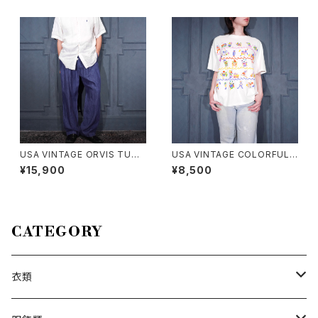
メリカ古着レース襟ポケットデザ
HIRT/アメリカ古着ビッグドッグ
イン半袖シャツ
スわんこ柄デザイン半袖レーヨ
ンアロハシャツ
USA VINTAGE ORVIS TUCK
USA VINTAGE COLORFUL F
DESIGN LINEN100% SLACK
UNNY FISH PRINT DESIGN
¥15,900
¥8,500
S PANTS/アメリカ古着タックデ
T SHIRT/アメリカ古着カラフル
ザインリネン100%スラックスパ
ファニーフィッシュプリントデザ
ンツ
インTシャツ
CATEGORY
衣類