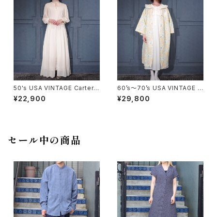
50's USA VINTAGE Carter's
60’s〜70’s USA VINTAGE F
DU PONT LACE DESIGN SH
LOWER PATTERNED LACE
¥22,900
¥29,800
EER NIGHTY DRESS GOW
COLLAR DESIGN NIGHTY D
N/50年代アメリカ古着レースデ
RESS QUILTING COAT/アメ
ザインシアーナイティドレスガウ
リカ古着花柄レース襟デザイン
ン
ナイティドレスキルティングコー
ト
セール中の商品