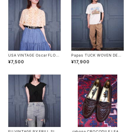
USA VINTAGE Oscar FLOW
Papas TUCK WOVEN DESI
ER PATTERNED PLEATES D
GN LINEN SLACKS PANTS/
¥7,500
¥17,900
ESIGN HALF SLEEVE RAYO
パパスタック織デザインリネンス
N SHIRT/アメリカ古着お花柄
ラックスパンツ
プリーツ半袖レーヨンシャツ
EU VINTAGE PY FRILL SLEE
.rabona CROCODILE LEAT