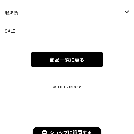
トップス
服飾類
カットソー
ボトムス
バッグ
SALE
シャツ ブラウス
パンツ
ショルダーバッグ
アウター
シューズ
商品一覧に戻る
ワンピース
スカート
ハンドバッグ
ライトアウター
スニーカー
セットアップ
巻物
カーディガン
その他ボトムス
トートバッグ
ヘビーアウター
革靴
スーツ
スカーフ
その他衣類
アクセサリー
© Titti Vintage
アンサンブル
ボストンバッグ
その他アウター
ブーツ
その他セットアップ
ストール
イヤリング
ベルト
ニット
バニティバッグ
サンダル
マフラー
ピアス
アイウェア
ショップに質問する
スウェット
クラッチバッグ