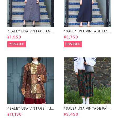
*SALE* USA VINTAGE ANN
*SALE* USA VINTAGE LIZ c
EX HALF SLEEVE FLOWER
laiborne EMBROIDERY DES
¥1,950
¥3,750
PATTERNED ONE PIECE/ア
IGN NAVY ONE PIECE/アメリ
メリカ古着半袖花柄ワンピース
カ古着刺繍デザインネイビーワ
70%OFF
50%OFF
ンピース
*SALE* USA VINTAGE Indi
*SALE* USA VINTAGE PAIS
go moon PATCHWORK EM
LEY PATTERNED DESIGN S
¥11,130
¥3,450
BROIDERY DESIGN JACKE
KIRT/アメリカ古着ペイズリー