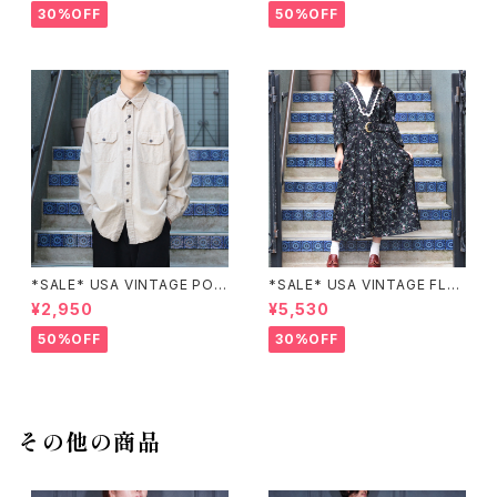
T/アメリカ古着パッチワーク刺
柄デザインスカート
30%OFF
50%OFF
繍ジャケット
*SALE* USA VINTAGE POC
*SALE* USA VINTAGE FLO
KET DESIGN SHIRT/アメリカ
WER PATTERNED LACE CO
¥2,950
¥5,530
古着ポケットデザインシャツ
LLAR BELTED ONE PIECE/
アメリカ古着花柄レース襟ベル
50%OFF
30%OFF
テッドワンピース
その他の商品