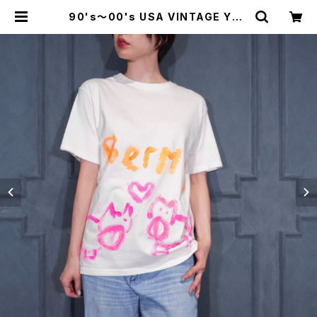
90's～00's USA VINTAGE YAZ
BEK HAND DRAWING DESIGN
T SHIRT/90年代～00年代手書き
デザインTシャツ | Titti Vintage