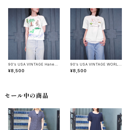
代アメリカ古着カプコンロックマ
着アラスカプリントデザインミニ
ンプリントデザインTシャツ
Tシャツ
90's USA VINTAGE Hanes
90's USA VINTAGE WORL
ANIMAL HAND DRAWING D
D'S BEST PRINT DESIGN T
¥8,500
¥8,500
ESIGN MINI T SHIRT/90年
SHIRT/90年代アメリカ古着ワ
代アメリカ古着アニマル手書き
ールズベストプリントデザインT
デザインミニTシャツ
シャツ
セール中の商品