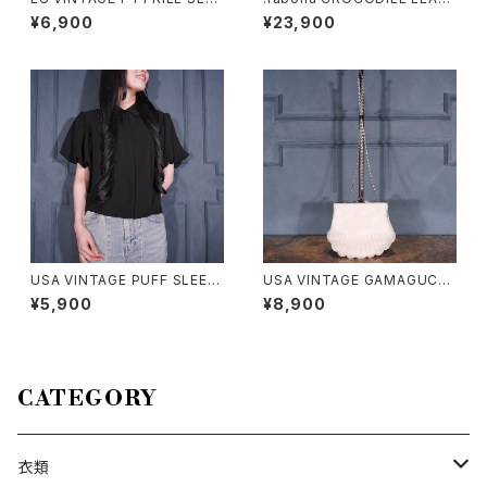
VE SHARING DESIGN HALF
HER COIN LOAFER/ラボーナ
¥6,900
¥23,900
SLEEVE TOPS MADE IN ITA
クロコダイルレザーコインロー
LY/ヨーロッパ古着シャーリング
ファー 2000000030708
フリル袖デザイン半袖トップス
USA VINTAGE PUFF SLEEV
USA VINTAGE GAMAGUCHI
E DESIGN HALF SLEEVE SH
DESIGN BEADS CHAIN SHO
¥5,900
¥8,900
IRT/アメリカ古着パフスリーブ
ULDER PARTY BAG/アメリカ
デザイン半袖シャツ
古着がま口デザインビーズチェ
ーンパーティバッグ
CATEGORY
衣類