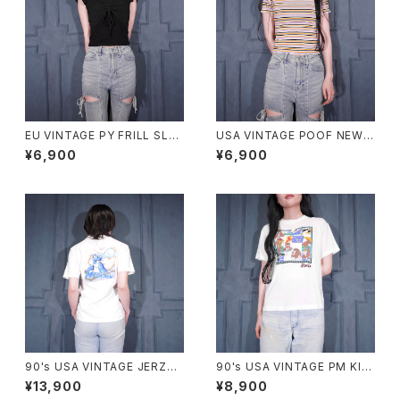
EU VINTAGE PY FRILL SLEE
USA VINTAGE POOF NEW Y
VE SHARING DESIGN HALF
ORK COLORFUL BORDER P
¥6,900
¥6,900
SLEEVE TOPS MADE IN ITA
ATTERNED HALF SLEEVE T
LY/ヨーロッパ古着シャーリング
OPS MADE IN USA/アメリカ
フリル袖デザイン半袖トップス
古着カラフルボーダー柄半袖ト
ップス
90's USA VINTAGE JERZEE
90's USA VINTAGE PM KID
S CAPCOM MEGA MAN PRI
S Alaska PRINT DESIGN MI
¥13,900
¥8,900
NT DESIGN T SHIRT/90年
NI T SHIRT/90年代アメリカ古