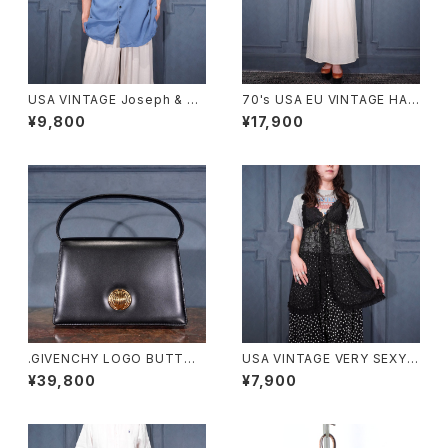
USA VINTAGE Joseph & Fe
70's USA EU VINTAGE HAN
iss OPEN COLLAR HALF SL
RO BACK RIBBON LACE DE
¥9,800
¥17,900
EEVE SILK SHIRT/アメリカ古
SIGN HALF SLEEVE KNIT O
着オープンカラー半袖シルクシ
NE PIECE MADE IN SWITZE
ャツ
RLAND/ヨーロッパ古着バック
リボンレースデザイン半袖ニット
ワンピース
.GIVENCHY LOGO BUTTON
USA VINTAGE VERY SEXY R
DESIGN LEATHER HAND BA
IBBON DESIGN LACE CAMI
¥39,800
¥7,900
G/ジバンシィロゴボタンデザイ
SOLE/アメリカ古着リボンデザ
ンハンドバッグ 2000000076
インレースキャミソール
485