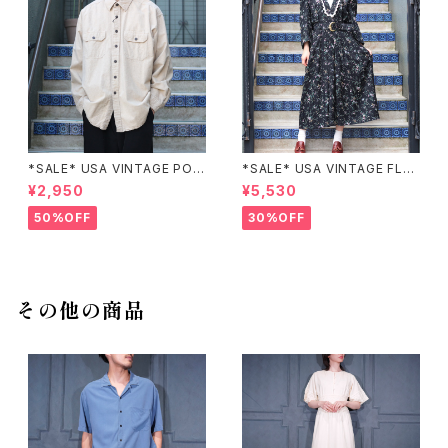
*SALE* USA VINTAGE POC
*SALE* USA VINTAGE FLO
KET DESIGN SHIRT/アメリカ
WER PATTERNED LACE CO
¥2,950
¥5,530
古着ポケットデザインシャツ
LLAR BELTED ONE PIECE/
アメリカ古着花柄レース襟ベル
50%OFF
30%OFF
テッドワンピース
その他の商品