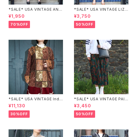
*SALE* USA VINTAGE ANN
*SALE* USA VINTAGE LIZ c
EX HALF SLEEVE FLOWER
laiborne EMBROIDERY DES
¥1,950
¥3,750
PATTERNED ONE PIECE/ア
IGN NAVY ONE PIECE/アメリ
メリカ古着半袖花柄ワンピース
カ古着刺繍デザインネイビーワ
70%OFF
50%OFF
ンピース
*SALE* USA VINTAGE Indi
*SALE* USA VINTAGE PAIS
go moon PATCHWORK EM
LEY PATTERNED DESIGN S
¥11,130
¥3,450
BROIDERY DESIGN JACKE
KIRT/アメリカ古着ペイズリー
T/アメリカ古着パッチワーク刺
柄デザインスカート
30%OFF
50%OFF
繍ジャケット