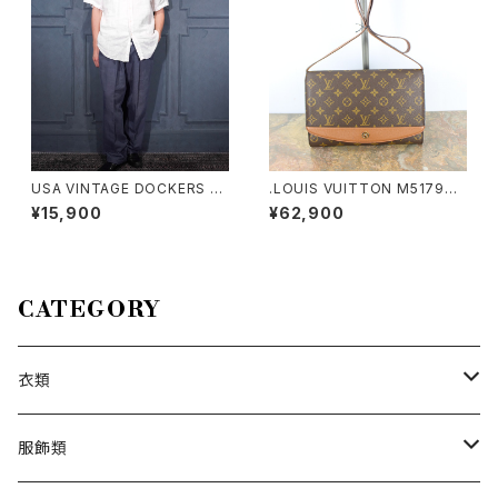
USA VINTAGE DOCKERS P
.LOUIS VUITTON M51798
REMIUM TUCK DESIGN LIN
MI1906 MONOGRAM PATT
¥15,900
¥62,900
EN WIDE SLACKS PANTS/ア
ERNED SHOULDER BAG MA
メリカ古着ドッカーズプレミアム
DE IN FRANCE/ルイヴィトンボ
タックデザインリネンワイドスラ
ルドーモノグラム柄ショルダーバ
ックスパンツ
ッグ 2000000040233
CATEGORY
衣類
トップス
服飾類