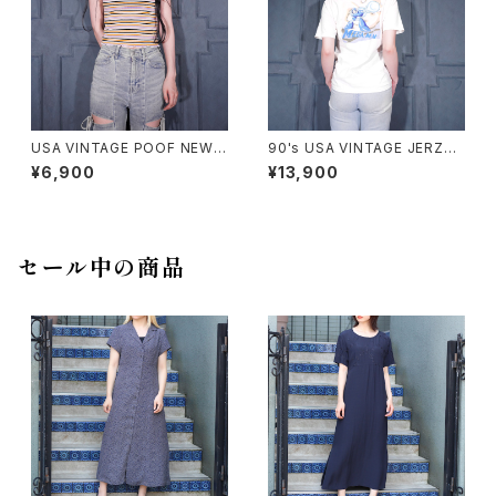
USA VINTAGE POOF NEW Y
90's USA VINTAGE JERZEE
ORK COLORFUL BORDER P
S CAPCOM MEGA MAN PRI
¥6,900
¥13,900
ATTERNED HALF SLEEVE T
NT DESIGN T SHIRT/90年
OPS MADE IN USA/アメリカ
代アメリカ古着カプコンロックマ
古着カラフルボーダー柄半袖ト
ンプリントデザインTシャツ
ップス
セール中の商品