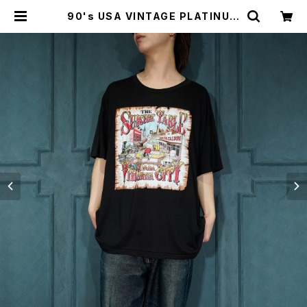
90's USA VINTAGE PLATINUM
T’s PRINT DESIGN T SHIRT/90
年代アメリカ古着プリントデザインT
シャツ | Titti Vintage