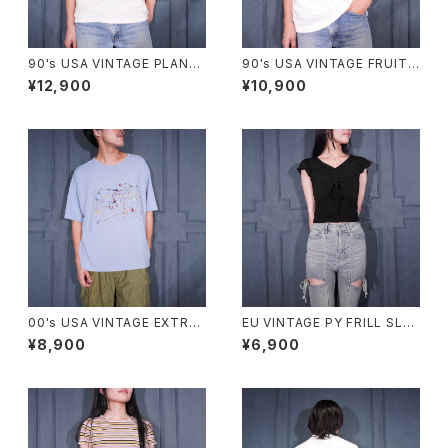
90's USA VINTAGE PLAN-9
90's USA VINTAGE FRUIT
ART PRINT DESIGN T SHIR
OF THE LOOM PETS MART
¥12,900
¥10,900
T/90年代アメリカ古着アートプ
BE KIND TO ANIMALS WEE
リントデザインTシャツ
K PRINT DESIGN T SHIRT/
90年代アメリカ古着動物に優し
くしよう習慣プリントデザインT
シャツ
00's USA VINTAGE EXTRA
EU VINTAGE PY FRILL SLEE
Elements PAINT DESIGN T
VE SHARING DESIGN HALF
¥8,900
¥6,900
SHIRT/00年代アメリカ古着ペ
SLEEVE TOPS MADE IN ITA
ンキデザインTシャツ
LY/ヨーロッパ古着シャーリング
フリル袖デザイン半袖トップス