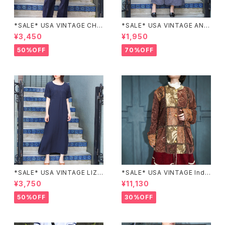
*SALE* USA VINTAGE CHE
*SALE* USA VINTAGE ANN
CK PATTERNED BAND COL
EX HALF SLEEVE FLOWER
¥3,450
¥1,950
LAR SHIRT/アメリカ古着チェッ
PATTERNED ONE PIECE/ア
ク柄バンドカラーシャツ
メリカ古着半袖花柄ワンピース
50%OFF
70%OFF
*SALE* USA VINTAGE LIZ c
*SALE* USA VINTAGE Indi
laiborne EMBROIDERY DES
go moon PATCHWORK EM
¥3,750
¥11,130
IGN NAVY ONE PIECE/アメリ
BROIDERY DESIGN JACKE
カ古着刺繍デザインネイビーワ
T/アメリカ古着パッチワーク刺
50%OFF
30%OFF
ンピース
繍ジャケット