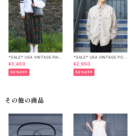
*SALE* USA VINTAGE PAIS
*SALE* USA VINTAGE POC
LEY PATTERNED DESIGN S
KET DESIGN SHIRT/アメリカ
¥3,450
¥2,950
KIRT/アメリカ古着ペイズリー
古着ポケットデザインシャツ
柄デザインスカート
50%OFF
50%OFF
その他の商品