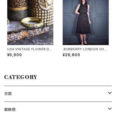
USA VINTAGE FLOWER DE
.BURBERRY LONDON CHEC
SIGN METAL BANGLE/アメリ
K PATTERNED TRENCH CO
¥5,900
¥29,800
カ古着お花デザインメタルバン
AT LIKE DESIGN BELTED N
グル
O SLEEVE ONE PIECE/バー
バリーロンドンチェック柄トレン
チコート風ベルテッドデザインノ
ースリーブワンピース 200000
CATEGORY
0076553
衣類
トップス
服飾類