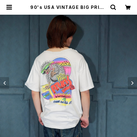
90's USA VINTAGE BIG PRICK
ST.PETE BEACH FLORIDA 92 S
UMMER STRAND DOUBLE SIDE
D PRINT DESIGN T SHIRT/90年
代アメリカ古着両面プリントデザイン
Tシャツ | Titti Vintage