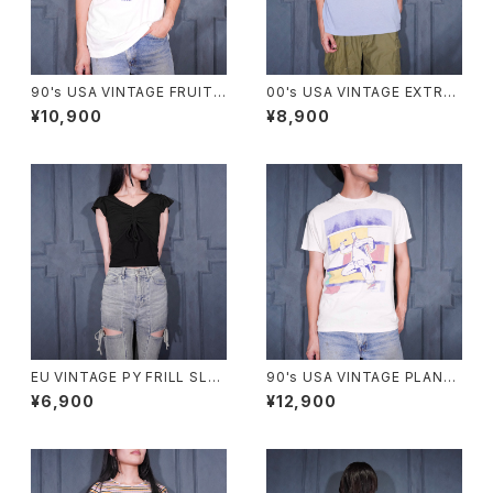
90's USA VINTAGE FRUIT
00's USA VINTAGE EXTRA
OF THE LOOM PETS MART
Elements PAINT DESIGN T
¥10,900
¥8,900
BE KIND TO ANIMALS WEE
SHIRT/00年代アメリカ古着ペ
K PRINT DESIGN T SHIRT/
ンキデザインTシャツ
90年代アメリカ古着動物に優し
くしよう習慣プリントデザインT
シャツ
EU VINTAGE PY FRILL SLEE
90's USA VINTAGE PLAN-9
VE SHARING DESIGN HALF
ART PRINT DESIGN T SHIR
¥6,900
¥12,900
SLEEVE TOPS MADE IN ITA
T/90年代アメリカ古着アートプ
LY/ヨーロッパ古着シャーリング
リントデザインTシャツ
フリル袖デザイン半袖トップス