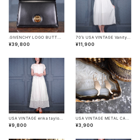
.GIVENCHY LOGO BUTTON
70’s USA VINTAGE Vanity F
DESIGN LEATHER HAND BA
air LACE DESIGN NIGHTY D
¥39,800
¥11,900
G/ジバンシィロゴボタンデザイ
RESS COTTON ONE PIECE/
ンハンドバッグ 2000000076
70年代アメリカ古着レースデザ
485
インナイティドレスコットンワン
ピース
USA VINTAGE erika taylor
USA VINTAGE METAL CAT
LACE DESIGN NIGHTY DRE
DESIGN EARRING/アメリカ古
¥9,800
¥3,900
SS COTTON ONE PIECE/ア
着メタルにゃんこデザインピアス
メリカ古着レースデザインナイ
ティドレスコットンワンピース