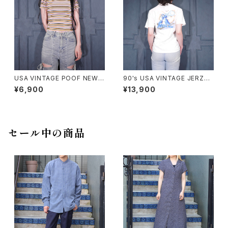
USA VINTAGE POOF NEW Y
90's USA VINTAGE JERZEE
ORK COLORFUL BORDER P
S CAPCOM MEGA MAN PRI
¥6,900
¥13,900
ATTERNED HALF SLEEVE T
NT DESIGN T SHIRT/90年
OPS MADE IN USA/アメリカ
代アメリカ古着カプコンロックマ
古着カラフルボーダー柄半袖ト
ンプリントデザインTシャツ
ップス
セール中の商品