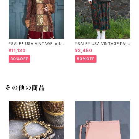
*SALE* USA VINTAGE Indi
*SALE* USA VINTAGE PAIS
go moon PATCHWORK EM
LEY PATTERNED DESIGN S
¥11,130
¥3,450
BROIDERY DESIGN JACKE
KIRT/アメリカ古着ペイズリー
T/アメリカ古着パッチワーク刺
柄デザインスカート
30%OFF
50%OFF
繍ジャケット
その他の商品