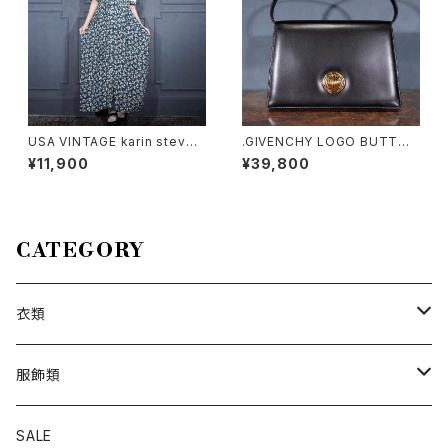
USA VINTAGE karin steven
.GIVENCHY LOGO BUTTON
s FLOWER PATTERNED BIG
DESIGN LEATHER HAND BA
¥11,900
¥39,800
LACE COLLAR DESIGN HAL
G/ジバンシィロゴボタンデザイ
F SLEEVE ONE PIECE/アメリ
ンハンドバッグ 2000000076
カ古着お花柄ビッグレースデザ
485
イン半袖ワンピース
CATEGORY
衣類
トップス
服飾類
カットソー
ボトムス
バッグ
SALE