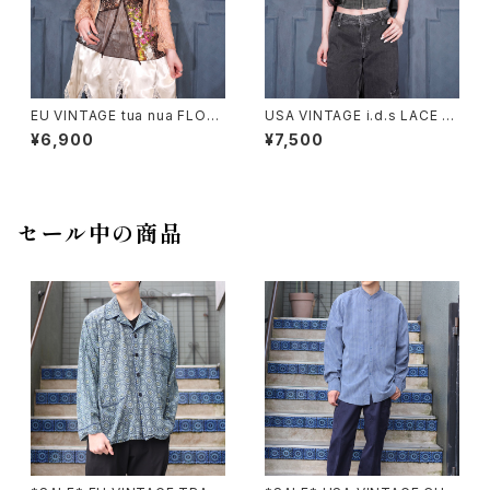
EU VINTAGE tua nua FLOW
USA VINTAGE i.d.s LACE U
ER ANIMAL PATTERNED DE
P DESIGN BLACK DENIM B
¥6,900
¥7,500
SIGN LACE CAMISOLE/ヨー
USTIER/アメリカ古着レースア
ロッパ古着お花アニマル柄デザ
ップデザインブラックデニムビス
インレースキャミソール
チェ
セール中の商品