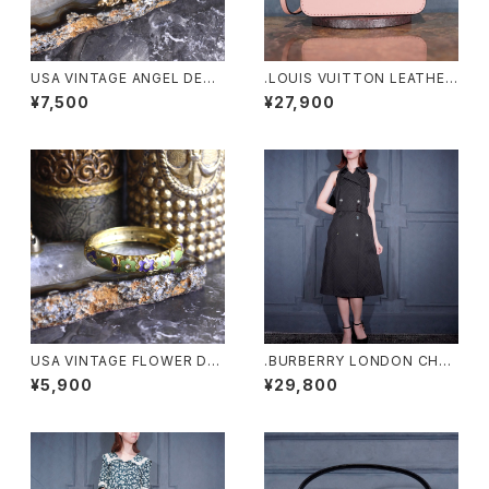
USA VINTAGE ANGEL DESI
.LOUIS VUITTON LEATHER
GN GOLD CHAIN BRACELE
PORCH/ルイヴィトンマヒナヒ
¥7,500
¥27,900
T/アメリカ古着天使デザインゴ
ナレザーポーチ2000000076
ールドチェーンブレスレット
348
USA VINTAGE FLOWER DE
.BURBERRY LONDON CHEC
SIGN METAL BANGLE/アメリ
K PATTERNED TRENCH CO
¥5,900
¥29,800
カ古着お花デザインメタルバン
AT LIKE DESIGN BELTED N
グル
O SLEEVE ONE PIECE/バー
バリーロンドンチェック柄トレン
チコート風ベルテッドデザインノ
ースリーブワンピース 200000
0076553