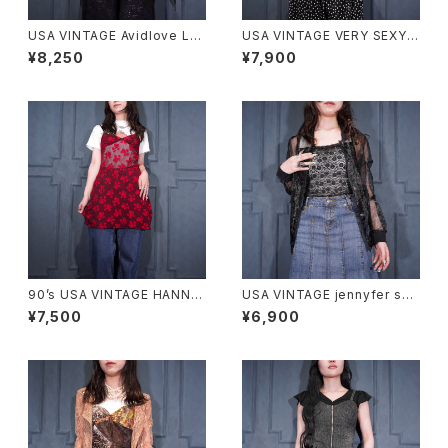
USA VINTAGE Avidlove LA
USA VINTAGE VERY SEXY R
CE RIBBON DESIGN LINGER
IBBON DESIGN LACE CAMI
¥8,250
¥7,900
IE CAMISOLE/アメリカ古着レ
SOLE/アメリカ古着リボンデザ
ースリボンデザインランジェリー
インレースキャミソール
キャミソール
90’s USA VINTAGE HANNA
USA VINTAGE jennyfer sec
LINGERIE HEART PATTERN
ret ALL LACE DESIGN CAMI
¥7,500
¥6,900
ED LACE RIBBON DESIGN L
SOLE/アメリカ古着総レースデ
INGERIE CAMISOLE MADE I
ザインキャミソール
N CANADA/90年代アメリカ古
着ハート柄レースリボンデザイ
ンランジェリーキャミソール