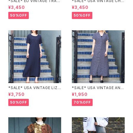
*SALE* EU VINTAGE TRADI
*SALE* USA VINTAGE CHE
TIONAL PATTERNED SLEE
CK PATTERNED BAND COL
¥3,450
¥3,450
PING SHIRT/ヨーロッパ古着ト
LAR SHIRT/アメリカ古着チェッ
ラッド柄パジャマシャツ
ク柄バンドカラーシャツ
50%OFF
50%OFF
*SALE* USA VINTAGE LIZ c
*SALE* USA VINTAGE ANN
laiborne EMBROIDERY DES
EX HALF SLEEVE FLOWER
¥3,750
¥1,950
IGN NAVY ONE PIECE/アメリ
PATTERNED ONE PIECE/ア
カ古着刺繍デザインネイビーワ
メリカ古着半袖花柄ワンピース
50%OFF
70%OFF
ンピース