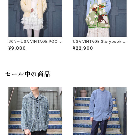
60’s〜USA VINTAGE POCO
USA VINTAGE Storybook K
POCO KNIT CARDIGAN/60
nits FLOWER BUTTON EM
¥9,800
¥22,900
年代〜アメリカ古着ぽこぽこニッ
BROIDERY CAT DESIGN CO
トカーディガン
TTON RAMIE HAND KNIT C
ARDIGANアメリカ古着お花ボ
タン刺繍にゃんこデザインコット
ンラミーハンドニットカーディガ
セール中の商品
ン