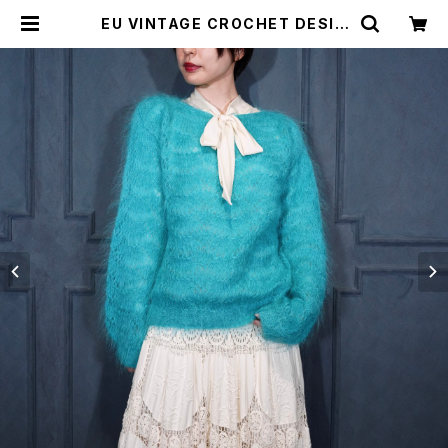
EU VINTAGE CROCHET DESIG
N MOHAIR KNIT/ヨーロッパ古着
鍵編みデザインモヘアニット | Titti
Vintage