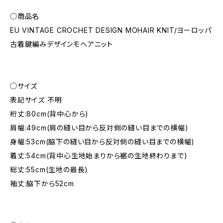
◯商品名
EU VINTAGE CROCHET DESIGN MOHAIR KNIT/ヨーロッパ
古着鍵編みデザインモヘアニット
◯サイズ
表記サイズ 不明
裄丈:80cm(背中心から)
肩幅:49cm(肩の縫い目から反対側の縫い目までの横幅)
身幅:53cm(脇下の縫い目から反対側の縫い目までの横幅)
着丈:54cm(背中心生地始まりから裾の生地終わりまで)
総丈:55cm(生地の最長)
袖丈:脇下から52cm