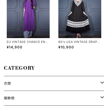
EU VINTAGE CHANCE ENC
80's USA VINTAGE DRAP
OUNTERS LACE DESIGN G
E'S&DAMON'S DOT PATTE
¥14,900
¥10,900
REECE TUNIC ONE PIECE
RNED DESIGN HALF SLEEV
MADE IN GREECE/ヨーロッパ
E ONE PIECE/80年代アメリカ
古着レースデザインギリシャチュ
古着ドット柄デザイン半袖ワンピ
ニックワンピース
ース
CATEGORY
衣類
トップス
服飾類