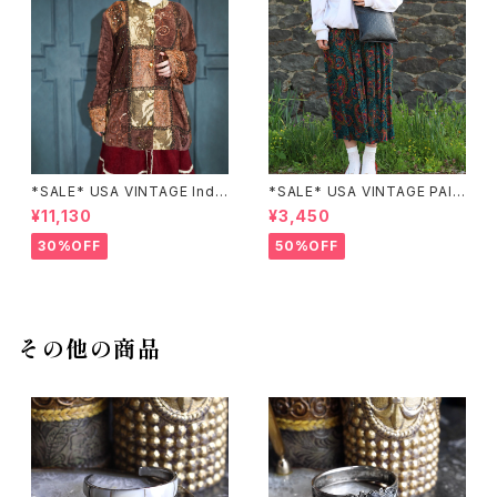
*SALE* USA VINTAGE Indi
*SALE* USA VINTAGE PAIS
go moon PATCHWORK EM
LEY PATTERNED DESIGN S
¥11,130
¥3,450
BROIDERY DESIGN JACKE
KIRT/アメリカ古着ペイズリー
T/アメリカ古着パッチワーク刺
柄デザインスカート
30%OFF
50%OFF
繍ジャケット
その他の商品