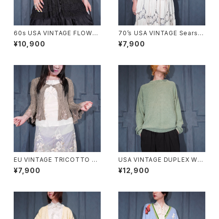
60s USA VINTAGE FLOWER
70’s USA VINTAGE Sears
DESIGN HALF SLEEVE CRO
WOVEN DESIGN KNIT VES
¥10,900
¥7,900
CHET KNIT CARDIGAN/60
T/70年代アメリカ古着シアーズ
年代アメリカ古着お花デザイン
織デザインニットベスト
半袖鍵編みニットカーディガン
EU VINTAGE TRICOTTO C
USA VINTAGE DUPLEX WO
HINA BUTTON LACE FLARE
VEN DESIGN COTTON RAM
¥7,900
¥12,900
SLEEVE DESIGN KNIT CAR
IE KNIT/アメリカ古着織デザイ
DIGAN/ヨーロッパ古着チャイナ
ンコットンラミーニット
ボタンレースフレア袖デザイン
ニットカーディガン