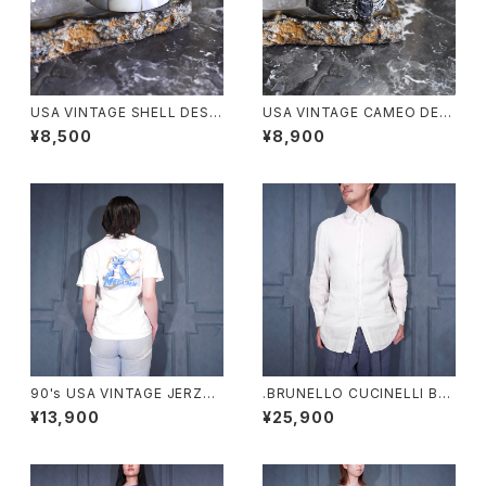
USA VINTAGE SHELL DESI
USA VINTAGE CAMEO DESI
GN BANGLE/アメリカ古着シェ
GN METAL BANGLE/アメリカ
¥8,500
¥8,900
ルデザインバングル
古着カメオデザインメタルバング
ル
90's USA VINTAGE JERZEE
.BRUNELLO CUCINELLI BD
S CAPCOM MEGA MAN PRI
LINEN SHIRT/ブルネロクチネ
¥13,900
¥25,900
NT DESIGN T SHIRT/90年
リボタンダウンリネンシャツ 20
代アメリカ古着カプコンロックマ
00000076454
ンプリントデザインTシャツ