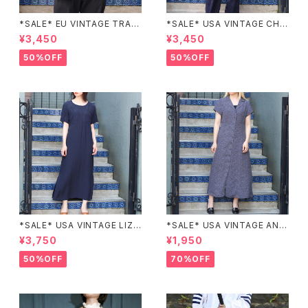
*SALE* EU VINTAGE TRADI
*SALE* USA VINTAGE CHE
TIONAL PATTERNED SLEE
CK PATTERNED BAND COL
¥3,450
¥3,450
PING SHIRT/ヨーロッパ古着ト
LAR SHIRT/アメリカ古着チェッ
ラッド柄パジャマシャツ
ク柄バンドカラーシャツ
50%OFF
50%OFF
*SALE* USA VINTAGE LIZ c
*SALE* USA VINTAGE ANN
laiborne EMBROIDERY DES
EX HALF SLEEVE FLOWER
¥3,750
¥1,950
IGN NAVY ONE PIECE/アメリ
PATTERNED ONE PIECE/ア
カ古着刺繍デザインネイビーワ
メリカ古着半袖花柄ワンピース
50%OFF
70%OFF
ンピース