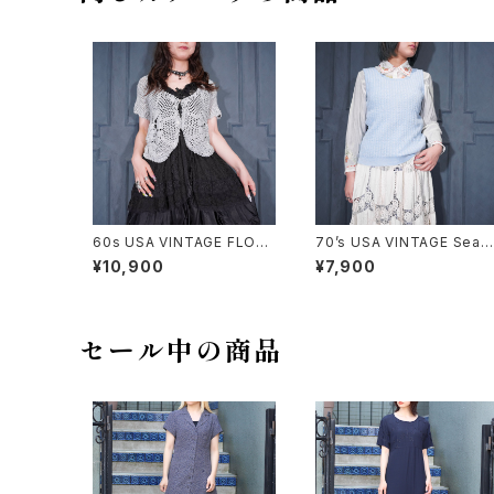
60s USA VINTAGE FLOW
70’s USA VINTAGE Sear
ER DESIGN HALF SLEEVE
WOVEN DESIGN KNIT VE
¥10,900
¥7,900
CROCHET KNIT CARDIGA
ST/70年代アメリカ古着シア
N/60年代アメリカ古着お花デ
ーズ織デザインニットベスト
ザイン半袖鍵編みニットカー
ディガン
セール中の商品