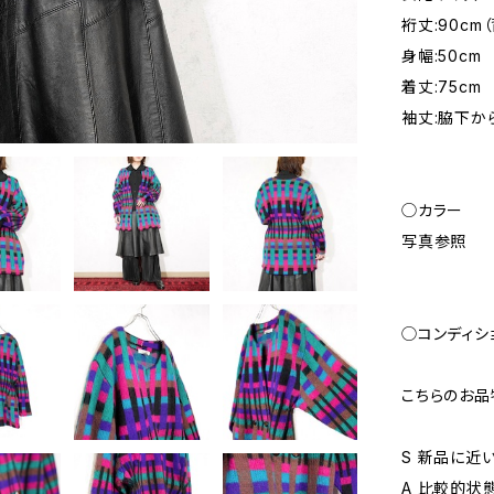
裄丈:90cm
身幅:50cm
着丈:75cm
袖丈:脇下から
◯カラー
写真参照
◯コンディシ
こちらのお品
S 新品に近
A 比較的状