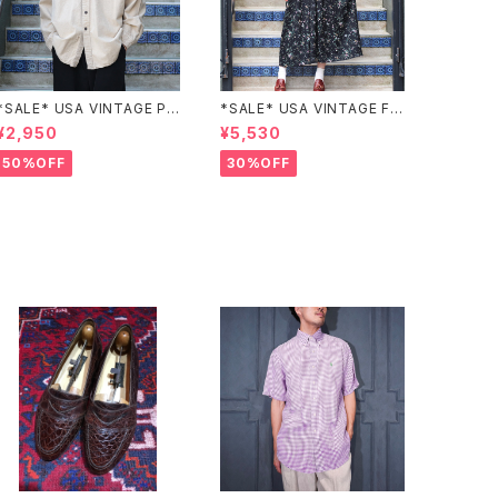
*SALE* USA VINTAGE PO
*SALE* USA VINTAGE FL
CKET DESIGN SHIRT/アメ
OWER PATTERNED LACE
¥2,950
¥5,530
リカ古着ポケットデザインシャ
COLLAR BELTED ONE PIE
ツ
CE/アメリカ古着花柄レース
50%OFF
30%OFF
襟ベルテッドワンピース