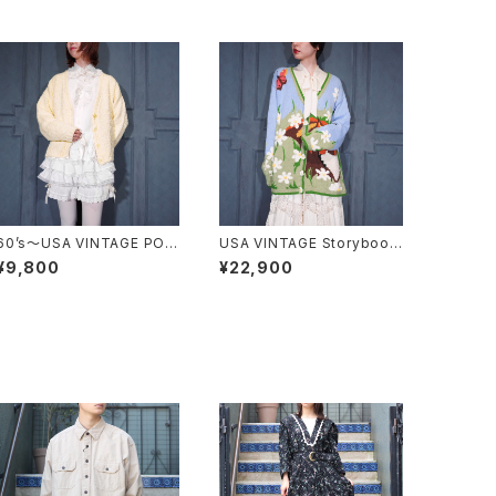
60’s〜USA VINTAGE POC
USA VINTAGE Storybook
OPOCO KNIT CARDIGAN/
Knits FLOWER BUTTON
¥9,800
¥22,900
60年代〜アメリカ古着ぽこぽ
EMBROIDERY CAT DESIG
こニットカーディガン
N COTTON RAMIE HAND
KNIT CARDIGANアメリカ古
着お花ボタン刺繍にゃんこデ
ザインコットンラミーハンドニ
ットカーディガン