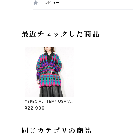
レビュー
最近チェックした商品
*SPECIAL ITEM* USA VIN
TAGE MICHAEL CAROL C
¥22,900
OLORFUL PATTERNED D
ESIGN MOHAIR KNIT JAC
KET/アメリカ古着カラフルパ
ターンデザインモヘアニットジ
ャケット
同じカテゴリの商品