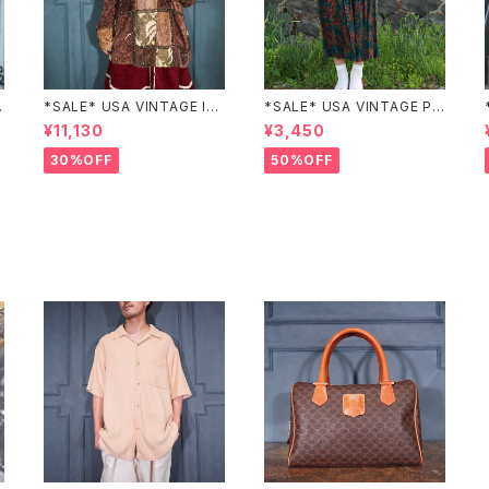
Z
*SALE* USA VINTAGE Ind
*SALE* USA VINTAGE PAI
igo moon PATCHWORK E
SLEY PATTERNED DESIG
¥11,130
¥3,450
MBROIDERY DESIGN JAC
N SKIRT/アメリカ古着ペイズ
KET/アメリカ古着パッチワー
リー柄デザインスカート
30%OFF
50%OFF
ク刺繍ジャケット