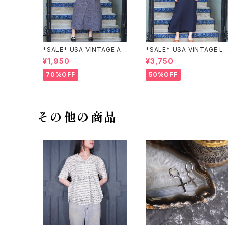
*SALE* USA VINTAGE AN
*SALE* USA VINTAGE LI
NEX HALF SLEEVE FLOW
claiborne EMBROIDERY
¥1,950
¥3,750
ER PATTERNED ONE PIEC
DESIGN NAVY ONE PIEC
E/アメリカ古着半袖花柄ワン
E/アメリカ古着刺繍デザイン
70%OFF
50%OFF
ピース
ネイビーワンピース
その他の商品