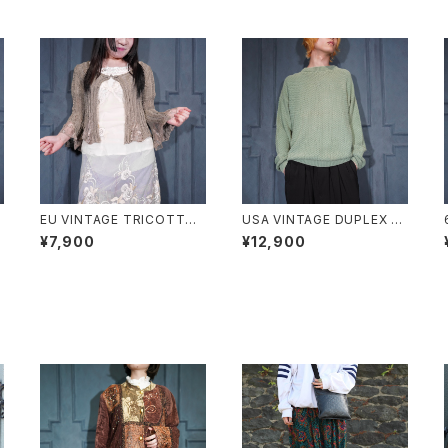
s
EU VINTAGE TRICOTTO
USA VINTAGE DUPLEX W
CHINA BUTTON LACE FL
OVEN DESIGN COTTON
¥7,900
¥12,900
ARE SLEEVE DESIGN KNI
RAMIE KNIT/アメリカ古着織
T CARDIGAN/ヨーロッパ古
デザインコットンラミーニット
着チャイナボタンレースフレア
袖デザインニットカーディガン