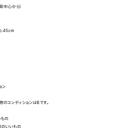
（背中心から）
:45cm
ョン
物のコンディションはBです。
いもの
態のいいもの