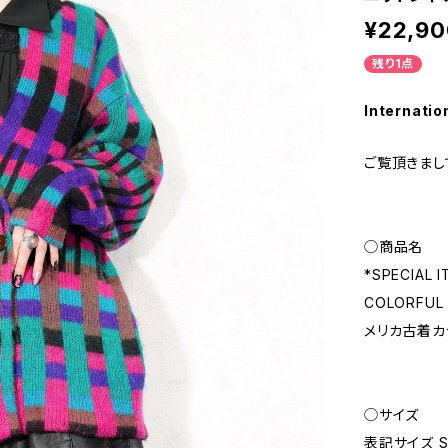
¥22,90
残り1点
Internatio
ご覧頂きまし
◯商品名
*SPECIAL 
COLORFUL 
メリカ古着カ
◯サイズ
表記サイズ 