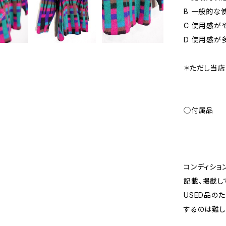
B 一般的な
C 使用感が
D 使用感が
＊ただし当店
◯付属品
コンディショ
記載、掲載し
USED品の
するのは難し