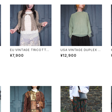
s
EU VINTAGE TRICOTTO
USA VINTAGE DUPLEX W
CHINA BUTTON LACE FL
OVEN DESIGN COTTON
¥7,900
¥12,900
ARE SLEEVE DESIGN KNI
RAMIE KNIT/アメリカ古着織
T CARDIGAN/ヨーロッパ古
デザインコットンラミーニット
着チャイナボタンレースフレア
袖デザインニットカーディガン