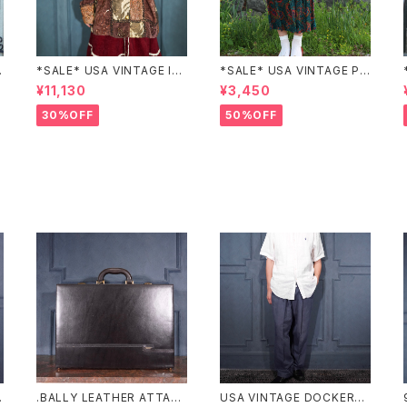
Z
*SALE* USA VINTAGE Ind
*SALE* USA VINTAGE PAI
igo moon PATCHWORK E
SLEY PATTERNED DESIG
¥11,130
¥3,450
MBROIDERY DESIGN JAC
N SKIRT/アメリカ古着ペイズ
KET/アメリカ古着パッチワー
リー柄デザインスカート
30%OFF
50%OFF
ク刺繍ジャケット
.BALLY LEATHER ATTAC
USA VINTAGE DOCKERS