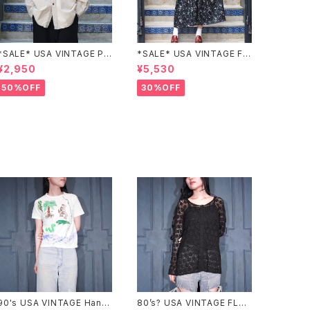
*SALE* USA VINTAGE PO
*SALE* USA VINTAGE FL
CKET DESIGN SHIRT/アメ
OWER PATTERNED LACE
¥2,950
¥5,530
リカ古着ポケットデザインシャ
COLLAR BELTED ONE PIE
ツ
CE/アメリカ古着花柄レース
50%OFF
30%OFF
襟ベルテッドワンピース
90's USA VINTAGE Hane
80’s? USA VINTAGE FLO