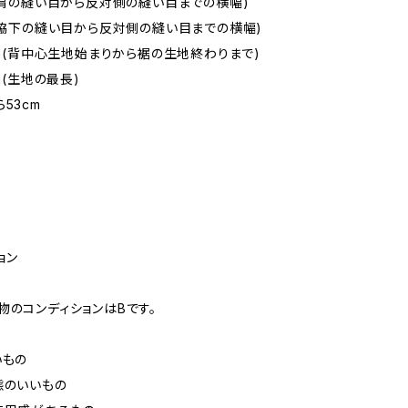
m(肩の縫い目から反対側の縫い目までの横幅)
m(脇下の縫い目から反対側の縫い目までの横幅)
5cm(背中心生地始まりから裾の生地終わりまで)
cm(生地の最長)
53cm
ョン
物のコンディションはBです。
いもの
態のいいもの