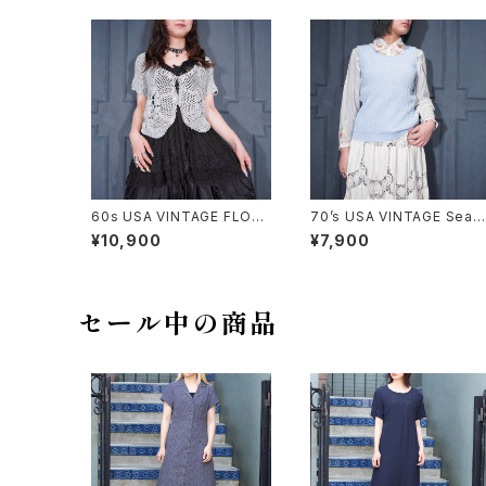
60s USA VINTAGE FLOW
70’s USA VINTAGE Sear
ER DESIGN HALF SLEEVE
WOVEN DESIGN KNIT VE
¥10,900
¥7,900
CROCHET KNIT CARDIGA
ST/70年代アメリカ古着シア
N/60年代アメリカ古着お花デ
ーズ織デザインニットベスト
ザイン半袖鍵編みニットカー
ディガン
セール中の商品