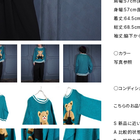
肩幅:57c
身幅:57c
着丈:64.
総丈:68.5
袖丈:脇下から
◯カラー
写真参照
◯コンディシ
こちらのお品
S 新品に近
A 比較的状