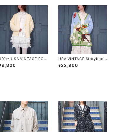
60’s〜USA VINTAGE POC
USA VINTAGE Storybook
OPOCO KNIT CARDIGAN/
Knits FLOWER BUTTON
¥9,800
¥22,900
60年代〜アメリカ古着ぽこぽ
EMBROIDERY CAT DESIG
こニットカーディガン
N COTTON RAMIE HAND
KNIT CARDIGANアメリカ古
着お花ボタン刺繍にゃんこデ
ザインコットンラミーハンドニ
ットカーディガン