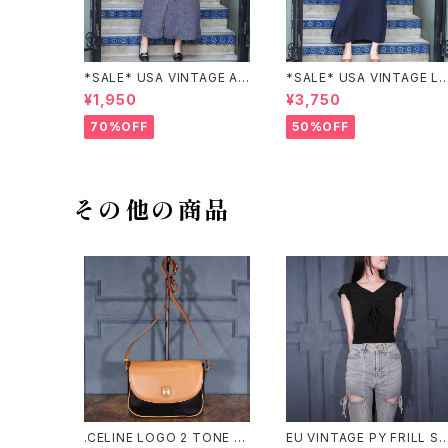
*SALE* USA VINTAGE AN
*SALE* USA VINTAGE LI
NEX HALF SLEEVE FLOW
claiborne EMBROIDERY
¥1,950
¥3,750
ER PATTERNED ONE PIEC
DESIGN NAVY ONE PIEC
E/アメリカ古着半袖花柄ワン
E/アメリカ古着刺繍デザイン
70%OFF
50%OFF
ピース
ネイビーワンピース
その他の商品
.CELINE LOGO 2 TONE D
EU VINTAGE PY FRILL SL