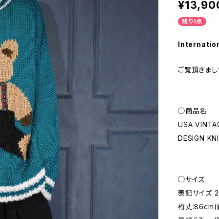
¥13,90
残り1点
Internatio
ご覧頂きまし
◯商品名
USA VINTAG
DESIGN 
◯サイズ
表記サイズ 2
裄丈:86cm