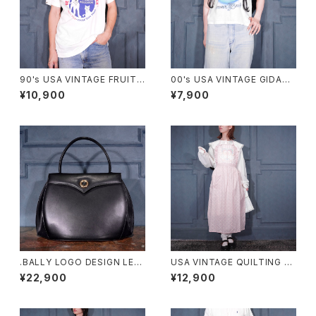
90's USA VINTAGE FRUIT
00's USA VINTAGE GIDAN
OF THE LOOM PETS MART
SHARK HAND DRAWING DE
¥10,900
¥7,900
BE KIND TO ANIMALS WEE
SIGN MINI T SHIRT/アメリカ
K PRINT DESIGN T SHIRT/
古着サメ手書きデザインミニTシ
90年代アメリカ古着動物に優し
ャツ
くしよう習慣プリントデザインT
シャツ
.BALLY LOGO DESIGN LEA
USA VINTAGE QUILTING FR
THER HAND BAG/バリーロゴ
ILL DUCK DESIGN APRON
¥22,900
¥12,900
デザインレザーハンドバッグ 20
ONE PIECE/アメリカ古着キル
00000076508
ティングフリルあひるデザインエ
プロンワンピース