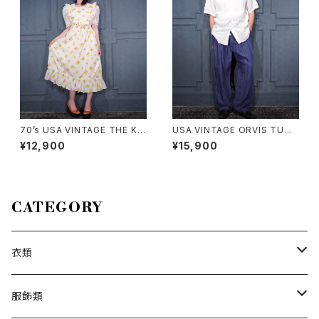
70’s USA VINTAGE THE KI
USA VINTAGE ORVIS TUCK
TCHEN WORKS STRAWBER
DESIGN LINEN100% SLACK
¥12,900
¥15,900
RY PATTERNED FRILL CRO
S PANTS/アメリカ古着タックデ
SS STRAP DESIGN COTTO
ザインリネン100%スラックスパ
N APRON ONE PIECE/70年
ンツ
代アメリカ古着いちご柄フリルク
ロスストラップデザインエプロン
CATEGORY
ワンピース
衣類
トップス
服飾類