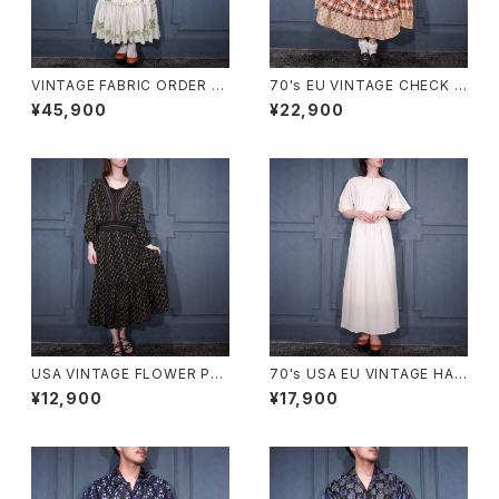
VINTAGE FABRIC ORDER M
70's EU VINTAGE CHECK P
ADE FLOWER EMBROIDERY
ATTERNED FRILL DESIGN
¥45,900
¥22,900
CROSS STITCH BACK RIBB
HALF SLEEVE ONE PIECE/7
ON LACE DESIGN ONE PIE
0年代ヨーロッパ古着チェック柄
CE/ヴィンテージ生地オーダー
フリルデザイン半袖ワンピース
メイドお花クロスステッチ刺繍バ
ッグリボンフリルレースデザイン
ワンピース
USA VINTAGE FLOWER PAT
70's USA EU VINTAGE HAN
TERNED FRILL DESIGN ON
RO BACK RIBBON LACE DE
¥12,900
¥17,900
E PIECE/アメリカ古着お花柄フ
SIGN HALF SLEEVE KNIT O
リルデザインワンピース
NE PIECE MADE IN SWITZE
RLAND/ヨーロッパ古着バック
リボンレースデザイン半袖ニット
ワンピース