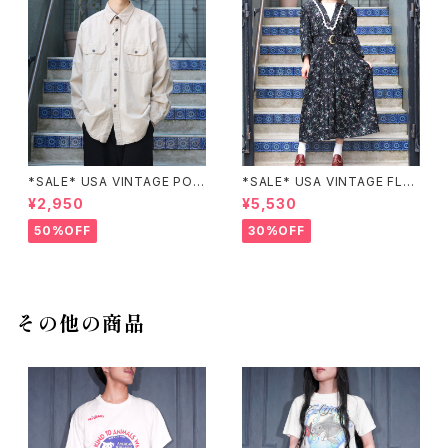
*SALE* USA VINTAGE POC
*SALE* USA VINTAGE FLO
KET DESIGN SHIRT/アメリカ
WER PATTERNED LACE CO
¥2,950
¥5,530
古着ポケットデザインシャツ
LLAR BELTED ONE PIECE/
アメリカ古着花柄レース襟ベル
50%OFF
30%OFF
テッドワンピース
その他の商品