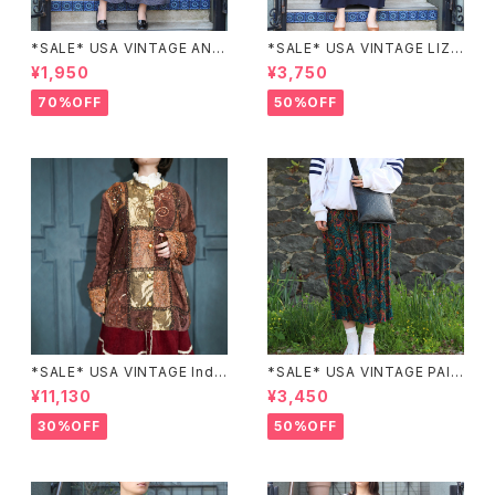
*SALE* USA VINTAGE ANN
*SALE* USA VINTAGE LIZ c
EX HALF SLEEVE FLOWER
laiborne EMBROIDERY DES
¥1,950
¥3,750
PATTERNED ONE PIECE/ア
IGN NAVY ONE PIECE/アメリ
メリカ古着半袖花柄ワンピース
カ古着刺繍デザインネイビーワ
70%OFF
50%OFF
ンピース
*SALE* USA VINTAGE Indi
*SALE* USA VINTAGE PAIS
go moon PATCHWORK EM
LEY PATTERNED DESIGN S
¥11,130
¥3,450
BROIDERY DESIGN JACKE
KIRT/アメリカ古着ペイズリー
T/アメリカ古着パッチワーク刺
柄デザインスカート
30%OFF
50%OFF
繍ジャケット