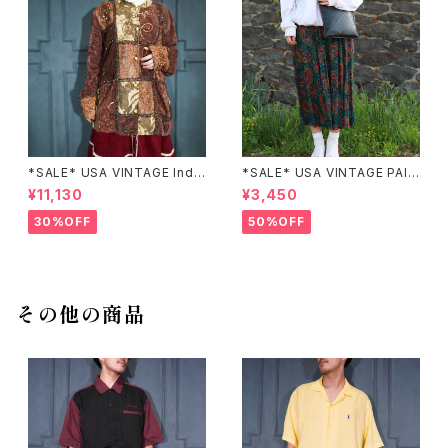
*SALE* USA VINTAGE Indi
*SALE* USA VINTAGE PAIS
go moon PATCHWORK EM
LEY PATTERNED DESIGN S
¥11,130
¥3,450
BROIDERY DESIGN JACKE
KIRT/アメリカ古着ペイズリー
T/アメリカ古着パッチワーク刺
柄デザインスカート
30%OFF
50%OFF
繍ジャケット
その他の商品