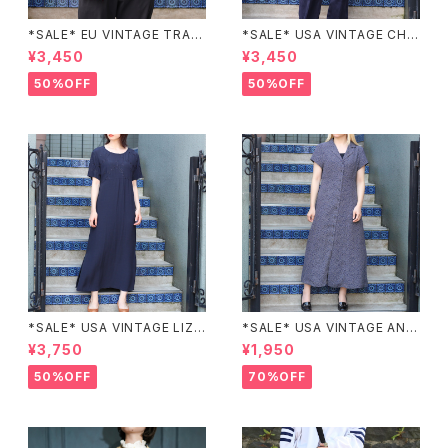
*SALE* EU VINTAGE TRADI
*SALE* USA VINTAGE CHE
TIONAL PATTERNED SLEE
CK PATTERNED BAND COL
¥3,450
¥3,450
PING SHIRT/ヨーロッパ古着ト
LAR SHIRT/アメリカ古着チェッ
ラッド柄パジャマシャツ
ク柄バンドカラーシャツ
50%OFF
50%OFF
*SALE* USA VINTAGE LIZ c
*SALE* USA VINTAGE ANN
laiborne EMBROIDERY DES
EX HALF SLEEVE FLOWER
¥3,750
¥1,950
IGN NAVY ONE PIECE/アメリ
PATTERNED ONE PIECE/ア
カ古着刺繍デザインネイビーワ
メリカ古着半袖花柄ワンピース
50%OFF
70%OFF
ンピース