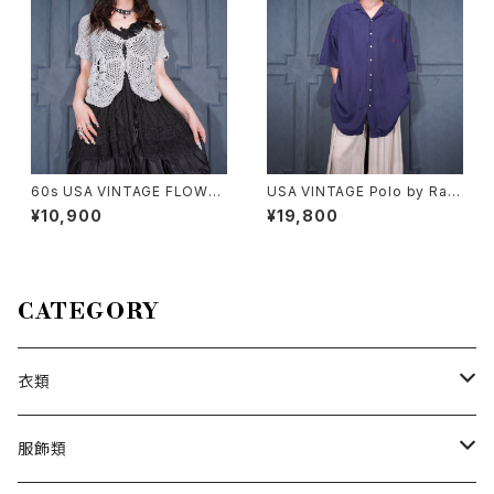
60s USA VINTAGE FLOWER
USA VINTAGE Polo by Ralp
DESIGN HALF SLEEVE CRO
h Lauren SILK LINEN OPEN
¥10,900
¥19,800
CHET KNIT CARDIGAN/60
COLLAR HALF SLEEVE SHI
年代アメリカ古着お花デザイン
RT/アメリカ古着ポロバイラルフ
半袖鍵編みニットカーディガン
ローレンシルクリネンオープン
カラー半袖シャツ
CATEGORY
衣類
トップス
服飾類