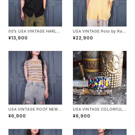
00’s USA VINTAGE HARLEY
USA VINTAGE Polo by Ralp
DAVIDSON EMBROIDERY D
h Lauren COLDWELL HORS
¥13,900
¥22,900
ESIGN HALF SLEEVE WORK
E EMBROIDERY DESIGN OP
SHIRT/00年代アメリカ古着ハ
EN COLLAR HALF SLEEVE L
ーレーダヴィッドソン刺繍デザイ
INEN SHIRT/アメリカ古着ポロ
ン半袖ワークシャツ
バイラルフローレンホース刺繍
デザインオープンカラー半袖リ
ネンシャツ
USA VINTAGE POOF NEW Y
USA VINTAGE COLORFUL
ORK COLORFUL BORDER P
BEADS DESIGN BANGLE/ア
¥6,900
¥6,900
ATTERNED HALF SLEEVE T
メリカ古着ビーズデザインバン
OPS MADE IN USA/アメリカ
グル
古着カラフルボーダー柄半袖ト
ップス