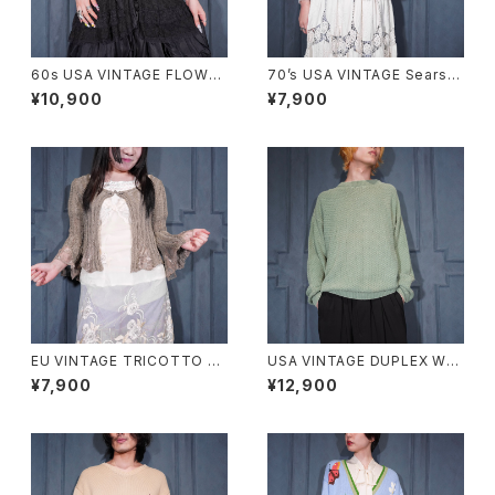
60s USA VINTAGE FLOWER
70’s USA VINTAGE Sears
DESIGN HALF SLEEVE CRO
WOVEN DESIGN KNIT VES
¥10,900
¥7,900
CHET KNIT CARDIGAN/60
T/70年代アメリカ古着シアーズ
年代アメリカ古着お花デザイン
織デザインニットベスト
半袖鍵編みニットカーディガン
EU VINTAGE TRICOTTO C
USA VINTAGE DUPLEX WO
HINA BUTTON LACE FLARE
VEN DESIGN COTTON RAM
¥7,900
¥12,900
SLEEVE DESIGN KNIT CAR
IE KNIT/アメリカ古着織デザイ
DIGAN/ヨーロッパ古着チャイナ
ンコットンラミーニット
ボタンレースフレア袖デザイン
ニットカーディガン