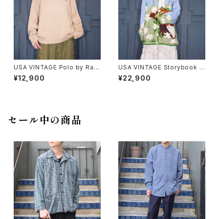
USA VINTAGE Polo by Ralp
USA VINTAGE Storybook K
h Lauren HORSE EMBROID
nits FLOWER BUTTON EM
¥12,900
¥22,900
ERY DESIGN COTTON KNI
BROIDERY CAT DESIGN CO
T/アメリカ古着ポロバイラルフ
TTON RAMIE HAND KNIT C
ローレンホース刺繍デザインコ
ARDIGANアメリカ古着お花ボ
ットンニット
タン刺繍にゃんこデザインコット
ンラミーハンドニットカーディガ
セール中の商品
ン