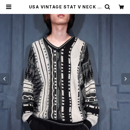
USA VINTAGE STAT V NECK D
ESIGN 3D KNIT/アメリカ古着Vネ
ックデザイン3Dニット | Titti Vint
age