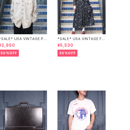
*SALE* USA VINTAGE PO
*SALE* USA VINTAGE FL
CKET DESIGN SHIRT/アメ
OWER PATTERNED LACE
¥2,950
¥5,530
リカ古着ポケットデザインシャ
COLLAR BELTED ONE PIE
ツ
CE/アメリカ古着花柄レース
50%OFF
30%OFF
襟ベルテッドワンピース