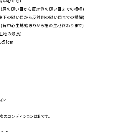
(背中心から)
5cm(肩の縫い目から反対側の縫い目までの横幅)
m(脇下の縫い目から反対側の縫い目までの横幅)
5cm(背中心生地始まりから裾の生地終わりまで)
(生地の最長)
:51cm
ョン
物のコンディションはBです。