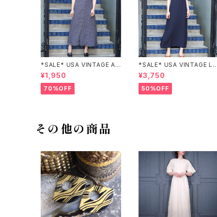
*SALE* USA VINTAGE AN
*SALE* USA VINTAGE LI
NEX HALF SLEEVE FLOW
claiborne EMBROIDERY
¥1,950
¥3,750
ER PATTERNED ONE PIEC
DESIGN NAVY ONE PIEC
E/アメリカ古着半袖花柄ワン
E/アメリカ古着刺繍デザイン
70%OFF
50%OFF
ピース
ネイビーワンピース
その他の商品