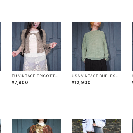
s
EU VINTAGE TRICOTTO
USA VINTAGE DUPLEX W
CHINA BUTTON LACE FL
OVEN DESIGN COTTON
¥7,900
¥12,900
ARE SLEEVE DESIGN KNI
RAMIE KNIT/アメリカ古着織
T CARDIGAN/ヨーロッパ古
デザインコットンラミーニット
着チャイナボタンレースフレア
袖デザインニットカーディガン