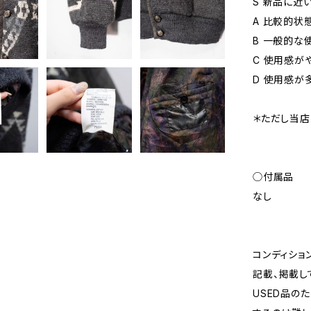
S 新品に近
A 比較的状
B 一般的な
C 使用感が
D 使用感が
＊ただし当店
◯付属品
なし
コンディショ
記載、掲載し
USED品の