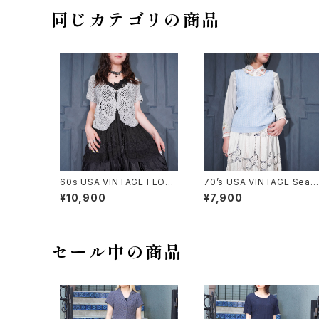
同じカテゴリの商品
60s USA VINTAGE FLOW
70’s USA VINTAGE Sear
ER DESIGN HALF SLEEVE
WOVEN DESIGN KNIT VE
¥10,900
¥7,900
CROCHET KNIT CARDIGA
ST/70年代アメリカ古着シア
N/60年代アメリカ古着お花デ
ーズ織デザインニットベスト
ザイン半袖鍵編みニットカー
ディガン
セール中の商品