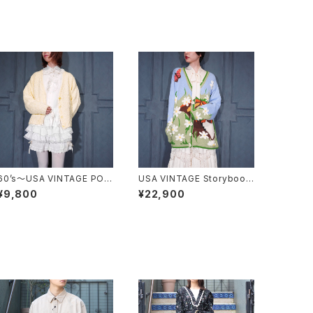
60’s〜USA VINTAGE POC
USA VINTAGE Storybook
OPOCO KNIT CARDIGAN/
Knits FLOWER BUTTON
¥9,800
¥22,900
60年代〜アメリカ古着ぽこぽ
EMBROIDERY CAT DESIG
こニットカーディガン
N COTTON RAMIE HAND
KNIT CARDIGANアメリカ古
着お花ボタン刺繍にゃんこデ
ザインコットンラミーハンドニ
ットカーディガン