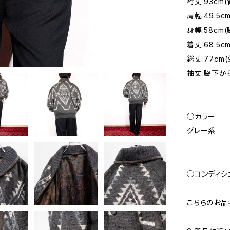
裄丈:93cm
肩幅:49.
身幅:58c
着丈:68.
総丈:77cm
袖丈:脇下から
◯カラー
グレー系
◯コンディシ
こちらのお品