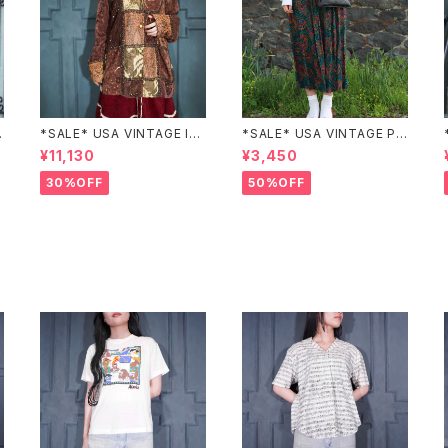
Z
*SALE* USA VINTAGE Ind
*SALE* USA VINTAGE PAI
igo moon PATCHWORK E
SLEY PATTERNED DESIG
¥11,130
¥3,450
MBROIDERY DESIGN JAC
N SKIRT/アメリカ古着ペイズ
KET/アメリカ古着パッチワー
リー柄デザインスカート
30%OFF
50%OFF
ク刺繍ジャケット