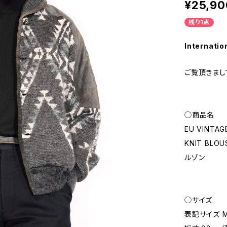
¥25,90
残り1点
Internatio
ご覧頂きまし
◯商品名
EU VINTAGE
KNIT BL
ルゾン
◯サイズ
表記サイズ M 