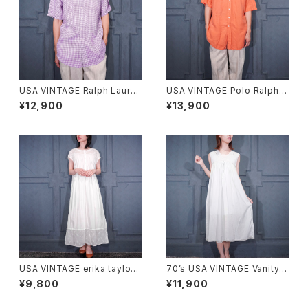
USA VINTAGE Ralph Laure
USA VINTAGE Polo Ralph L
n CHECK PATTERNED HOR
auren HORSE EMBROIDERY
¥12,900
¥13,900
SE EMBROIDERY LINEN HA
DESIGN HALF SLEEVE BD S
LF BD SHIRT/アメリカ古着ラ
ILK LINEN SHIRT/アメリカ古
ルフローレンチェック柄ホース
着ポロバイラルフローレンホー
刺繍リネン半袖ボタンダウンシ
ス刺繍デザイン半袖ボタンダウ
ャツ
ンシルクリネンシャツ
USA VINTAGE erika taylor
70’s USA VINTAGE Vanity F
LACE DESIGN NIGHTY DRE
air LACE DESIGN NIGHTY D
¥9,800
¥11,900
SS COTTON ONE PIECE/ア
RESS COTTON ONE PIECE/
メリカ古着レースデザインナイ
70年代アメリカ古着レースデザ