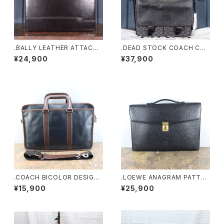
.BALLY LEATHER ATTACHE
.DEAD STOCK COACH CR3
CASE/バリーレザーアタッシュ
34 SVO1U SIGNATURE PAT
¥24,900
¥37,900
ケース（ビジネスバッグ）20000
TERNED EMBROIDERY DES
00076492
IGN SPRINT MESSENGER S
HOULDER BAG/新品タグ付コ
ーチシグネーチャー柄刺繍デザ
インスプリントメッセンジャーシ
ョルダーバッグ 200000007
5808
.COACH BICOLOR DESIGN
.LOEWE ANAGRAM PATTER
LEATHER 2WAY BUSINESS
NED EMBOSSED LEATHER
¥15,900
¥25,900
SHOULDER BAG/コーチバイ
BUSINESS BAG MADE IN SP
カラーデザインレザー2wayビ
AIN/ロエベアナグラム型押しレ
ジネスショルダーバッグ20000
ザービジネスバッグ 2000000
00070032
045337