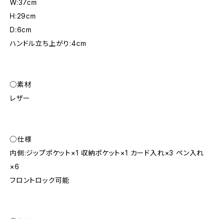
W:37cm
H:29cm
D:6cm
ハンドル立ち上がり:4cm
◯素材
レザー
◯仕様
内側:ジップポケット×1 収納ポケット×1 カード入れ×3 ペン入れ
×6
フロントロック可能