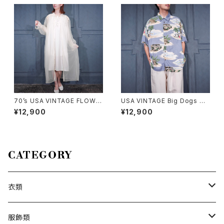
ティドレスコットンワンピース
インナイティドレスコットンワン
ピース
70’s USA VINTAGE FLOWE
USA VINTAGE Big Dogs DO
R EMBROIDERY LACE DESI
G PATTERNED DESIGN HAL
¥12,900
¥12,900
GN NIGHTY DRESS COTTO
F SLEEVE RAYON ALOHA S
N ONE PIECE/70年代アメリカ
HIRT/アメリカ古着ビッグドッグ
古着お花刺繍レースデザインナ
スわんこ柄デザイン半袖レーヨ
イティドレスコットンワンピース
ンアロハシャツ
CATEGORY
衣類
トップス
服飾類