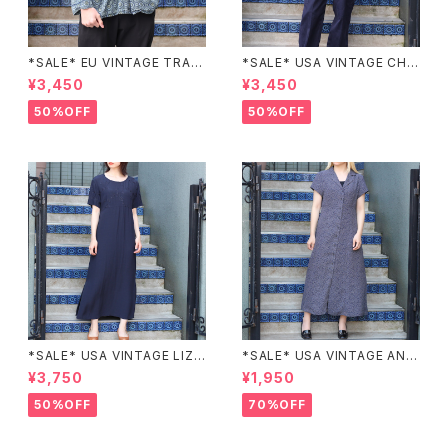
*SALE* EU VINTAGE TRADI
*SALE* USA VINTAGE CHE
TIONAL PATTERNED SLEE
CK PATTERNED BAND COL
¥3,450
¥3,450
PING SHIRT/ヨーロッパ古着ト
LAR SHIRT/アメリカ古着チェッ
ラッド柄パジャマシャツ
ク柄バンドカラーシャツ
50%OFF
50%OFF
*SALE* USA VINTAGE LIZ c
*SALE* USA VINTAGE ANN
laiborne EMBROIDERY DES
EX HALF SLEEVE FLOWER
¥3,750
¥1,950
IGN NAVY ONE PIECE/アメリ
PATTERNED ONE PIECE/ア
カ古着刺繍デザインネイビーワ
メリカ古着半袖花柄ワンピース
50%OFF
70%OFF
ンピース