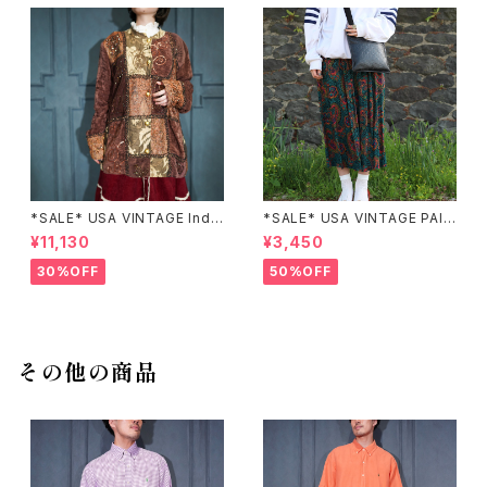
*SALE* USA VINTAGE Indi
*SALE* USA VINTAGE PAIS
go moon PATCHWORK EM
LEY PATTERNED DESIGN S
¥11,130
¥3,450
BROIDERY DESIGN JACKE
KIRT/アメリカ古着ペイズリー
T/アメリカ古着パッチワーク刺
柄デザインスカート
30%OFF
50%OFF
繍ジャケット
その他の商品