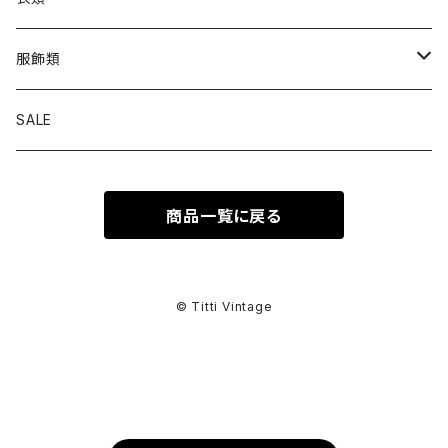
トップス
服飾類
カットソー
ボトムス
バッグ
SALE
シャツ ブラウス
パンツ
ショルダーバッグ
アウター
シューズ
商品一覧に戻る
ワンピース
スカート
ハンドバッグ
ライトアウター
スニーカー
セットアップ
巻物
カーディガン
その他ボトムス
トートバッグ
ヘビーアウター
革靴
スーツ
スカーフ
その他衣類
アクセサリー
© Titti Vintage
アンサンブル
ボストンバッグ
その他アウター
ブーツ
その他セットアップ
ストール
イヤリング
ベルト
ニット
バニティバッグ
サンダル
マフラー
ピアス
アイウェア