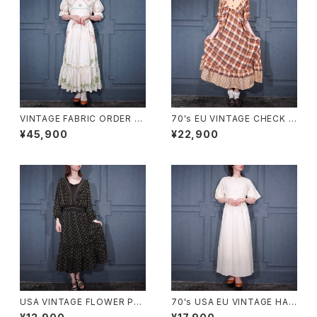
VINTAGE FABRIC ORDER M
70's EU VINTAGE CHECK P
ADE FLOWER EMBROIDERY
ATTERNED FRILL DESIGN
¥45,900
¥22,900
CROSS STITCH BACK RIBB
HALF SLEEVE ONE PIECE/7
ON LACE DESIGN ONE PIE
0年代ヨーロッパ古着チェック柄
CE/ヴィンテージ生地オーダー
フリルデザイン半袖ワンピース
メイドお花クロスステッチ刺繍バ
ッグリボンフリルレースデザイン
ワンピース
USA VINTAGE FLOWER PAT
70's USA EU VINTAGE HAN
TERNED FRILL DESIGN ON
RO BACK RIBBON LACE DE