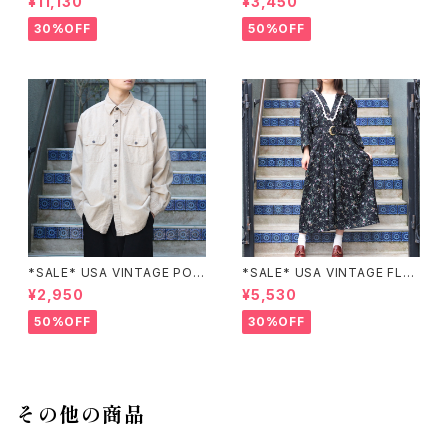
¥11,130
¥3,450
BROIDERY DESIGN JACKE
KIRT/アメリカ古着ペイズリー
T/アメリカ古着パッチワーク刺
柄デザインスカート
30%OFF
50%OFF
繍ジャケット
*SALE* USA VINTAGE POC
*SALE* USA VINTAGE FLO
KET DESIGN SHIRT/アメリカ
WER PATTERNED LACE CO
¥2,950
¥5,530
古着ポケットデザインシャツ
LLAR BELTED ONE PIECE/
アメリカ古着花柄レース襟ベル
50%OFF
30%OFF
テッドワンピース
その他の商品