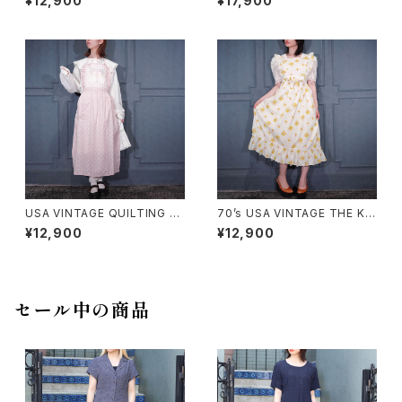
¥12,900
¥17,900
E PIECE/アメリカ古着お花柄フ
SIGN HALF SLEEVE KNIT O
リルデザインワンピース
NE PIECE MADE IN SWITZE
RLAND/ヨーロッパ古着バック
リボンレースデザイン半袖ニット
ワンピース
USA VINTAGE QUILTING FR
70’s USA VINTAGE THE KI
ILL DUCK DESIGN APRON
TCHEN WORKS STRAWBER
¥12,900
¥12,900
ONE PIECE/アメリカ古着キル
RY PATTERNED FRILL CRO
ティングフリルあひるデザインエ
SS STRAP DESIGN COTTO
プロンワンピース
N APRON ONE PIECE/70年
代アメリカ古着いちご柄フリルク
ロスストラップデザインエプロン
セール中の商品
ワンピース