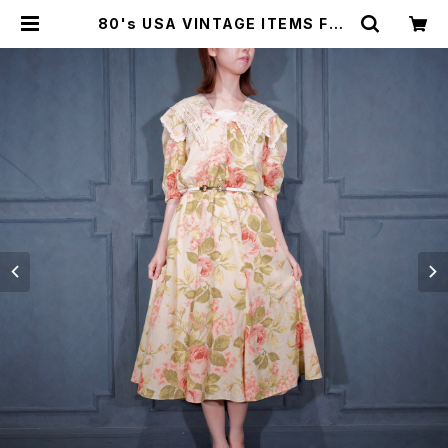
80's USA VINTAGE ITEMS FLO
WER PATTERNED LACE COLLA
R DESIGN HALF SLEEVE ONE P
IECE/80年代アメリカ古着お花柄レ
ース襟デザイン半袖ワンピース | Tit
ti Vintage