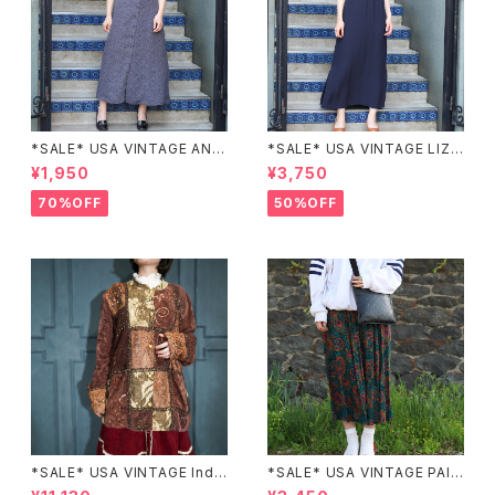
*SALE* USA VINTAGE ANN
*SALE* USA VINTAGE LIZ c
EX HALF SLEEVE FLOWER
laiborne EMBROIDERY DES
¥1,950
¥3,750
PATTERNED ONE PIECE/ア
IGN NAVY ONE PIECE/アメリ
メリカ古着半袖花柄ワンピース
カ古着刺繍デザインネイビーワ
70%OFF
50%OFF
ンピース
*SALE* USA VINTAGE Indi
*SALE* USA VINTAGE PAIS
go moon PATCHWORK EM
LEY PATTERNED DESIGN S