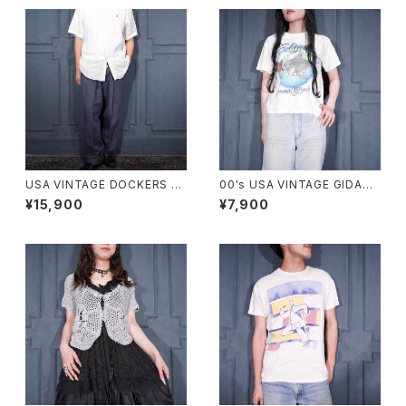
USA VINTAGE DOCKERS P
00's USA VINTAGE GIDAN
REMIUM TUCK DESIGN LIN
SHARK HAND DRAWING DE
¥15,900
¥7,900
EN WIDE SLACKS PANTS/ア
SIGN MINI T SHIRT/アメリカ
メリカ古着ドッカーズプレミアム
古着サメ手書きデザインミニTシ
タックデザインリネンワイドスラ
ャツ
ックスパンツ