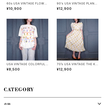
60s USA VINTAGE FLOWER
90's USA VINTAGE PLAN-9
DESIGN HALF SLEEVE CRO
ART PRINT DESIGN T SHIR
¥10,900
¥12,900
CHET KNIT CARDIGAN/60
T/90年代アメリカ古着アートプ
年代アメリカ古着お花デザイン
リントデザインTシャツ
半袖鍵編みニットカーディガン
USA VINTAGE COLORFUL F
70’s USA VINTAGE THE KI
UNNY FISH PRINT DESIGN
TCHEN WORKS STRAWBER
¥8,500
¥12,900
T SHIRT/アメリカ古着カラフル
RY PATTERNED FRILL CRO
ファニーフィッシュプリントデザ
SS STRAP DESIGN COTTO
インTシャツ
N APRON ONE PIECE/70年
代アメリカ古着いちご柄フリルク
ロスストラップデザインエプロン
CATEGORY
ワンピース
衣類