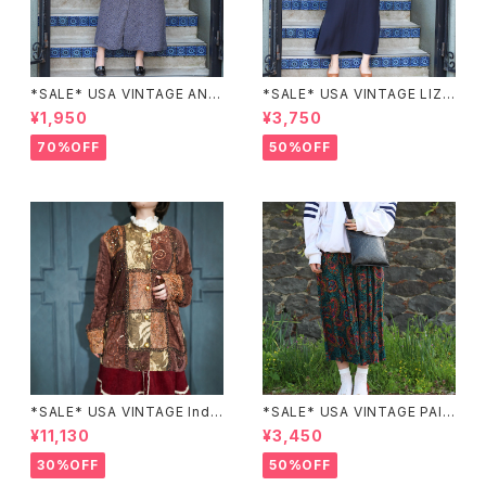
*SALE* USA VINTAGE ANN
*SALE* USA VINTAGE LIZ c
EX HALF SLEEVE FLOWER
laiborne EMBROIDERY DES
¥1,950
¥3,750
PATTERNED ONE PIECE/ア
IGN NAVY ONE PIECE/アメリ
メリカ古着半袖花柄ワンピース
カ古着刺繍デザインネイビーワ
70%OFF
50%OFF
ンピース
*SALE* USA VINTAGE Indi
*SALE* USA VINTAGE PAIS
go moon PATCHWORK EM
LEY PATTERNED DESIGN S
¥11,130
¥3,450
BROIDERY DESIGN JACKE
KIRT/アメリカ古着ペイズリー
T/アメリカ古着パッチワーク刺
柄デザインスカート
30%OFF
50%OFF
繍ジャケット