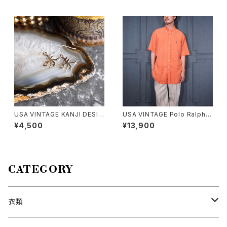
メリカ古着ドッカーズプレミアム
70年代アメリカ古着レースデザ
タックデザインリネンワイドスラ
インナイティドレスコットンワン
ックスパンツ
ピース
USA VINTAGE KANJI DESIG
USA VINTAGE Polo Ralph L
N EARRING/アメリカ古着漢字
auren HORSE EMBROIDERY
¥4,500
¥13,900
デザインピアス
DESIGN HALF SLEEVE BD S
ILK LINEN SHIRT/アメリカ古
着ポロバイラルフローレンホー
ス刺繍デザイン半袖ボタンダウ
ンシルクリネンシャツ
CATEGORY
衣類