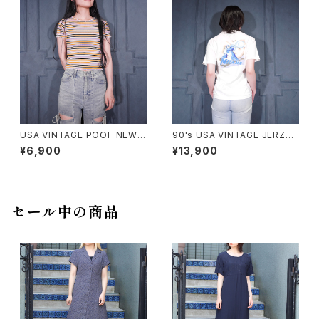
USA VINTAGE POOF NEW Y
90's USA VINTAGE JERZEE
ORK COLORFUL BORDER P
S CAPCOM MEGA MAN PRI
¥6,900
¥13,900
ATTERNED HALF SLEEVE T
NT DESIGN T SHIRT/90年
OPS MADE IN USA/アメリカ
代アメリカ古着カプコンロックマ
古着カラフルボーダー柄半袖ト
ンプリントデザインTシャツ
ップス
セール中の商品