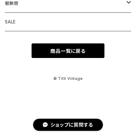
トップス
服飾類
カットソー
ボトムス
バッグ
SALE
シャツ ブラウス
パンツ
ショルダーバッグ
アウター
シューズ
商品一覧に戻る
ワンピース
スカート
ハンドバッグ
ライトアウター
スニーカー
セットアップ
巻物
カーディガン
その他ボトムス
トートバッグ
ヘビーアウター
革靴
スーツ
スカーフ
その他衣類
アクセサリー
© Titti Vintage
アンサンブル
ボストンバッグ
その他アウター
ブーツ
その他セットアップ
ストール
イヤリング
ベルト
ニット
バニティバッグ
サンダル
マフラー
ピアス
アイウェア
ショップに質問する
スウェット
クラッチバッグ
パンプス
ショール
ブレスレット
サングラス
ヘッドウェア