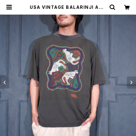
USA VINTAGE BALARINJI ABO
RIGINALS ART PRINT DESIGN
T SHIRT MADE IN AUSTRALIA/
アメリカ古着アボリジナルアートプリ
ントデザインTシャツ | Titti Vintag
e