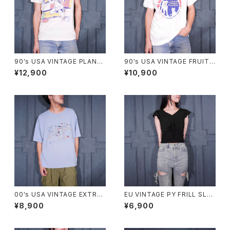
90's USA VINTAGE PLAN-9
90's USA VINTAGE FRUIT
ART PRINT DESIGN T SHIR
OF THE LOOM PETS MART
¥12,900
¥10,900
T/90年代アメリカ古着アートプ
BE KIND TO ANIMALS WEE
リントデザインTシャツ
K PRINT DESIGN T SHIRT/
90年代アメリカ古着動物に優し
くしよう習慣プリントデザインT
シャツ
00's USA VINTAGE EXTRA
EU VINTAGE PY FRILL SLEE
Elements PAINT DESIGN T
VE SHARING DESIGN HALF
¥8,900
¥6,900
SHIRT/00年代アメリカ古着ペ
SLEEVE TOPS MADE IN ITA
ンキデザインTシャツ
LY/ヨーロッパ古着シャーリング
フリル袖デザイン半袖トップス