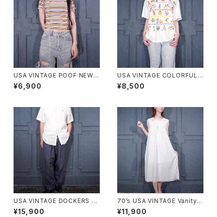
USA VINTAGE POOF NEW Y
USA VINTAGE COLORFUL F
ORK COLORFUL BORDER P
UNNY FISH PRINT DESIGN
¥6,900
¥8,500
ATTERNED HALF SLEEVE T
T SHIRT/アメリカ古着カラフル
OPS MADE IN USA/アメリカ
ファニーフィッシュプリントデザ
古着カラフルボーダー柄半袖ト
インTシャツ
ップス
USA VINTAGE DOCKERS P
70’s USA VINTAGE Vanity F
REMIUM TUCK DESIGN LIN
air LACE DESIGN NIGHTY D
¥15,900
¥11,900
EN WIDE SLACKS PANTS/ア
RESS COTTON ONE PIECE/