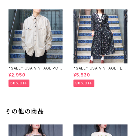
*SALE* USA VINTAGE POC
*SALE* USA VINTAGE FLO
KET DESIGN SHIRT/アメリカ
WER PATTERNED LACE CO
¥2,950
¥5,530
古着ポケットデザインシャツ
LLAR BELTED ONE PIECE/
アメリカ古着花柄レース襟ベル
50%OFF
30%OFF
テッドワンピース
その他の商品