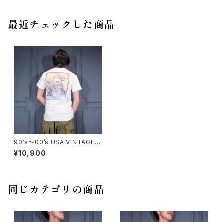
最近チェックした商品
90's〜00’s USA VINTAGE H
ard Rock CAFE HEAVY TEE
¥10,900
GUITAR ART PRINT DESIG
N T SHIRT/90年代〜00年代
アメリカ古着ハードロックカフェ
ギターアートプリントデザインT
シャツ
同じカテゴリの商品