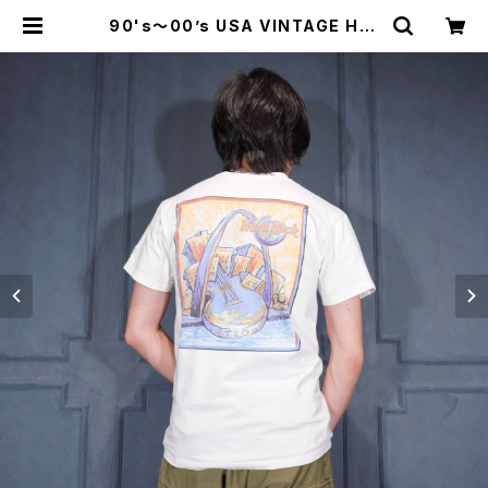
90's〜00’s USA VINTAGE Har
d Rock CAFE HEAVY TEE GUIT
AR ART PRINT DESIGN T SHIR
T/90年代〜00年代アメリカ古着ハ
ードロックカフェギターアートプリン
トデザインTシャツ | Titti Vintage