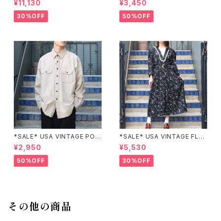
¥11,130
¥3,450
BROIDERY DESIGN JACKE
KIRT/アメリカ古着ペイズリー
T/アメリカ古着パッチワーク刺
柄デザインスカート
30%OFF
50%OFF
繍ジャケット
*SALE* USA VINTAGE POC
*SALE* USA VINTAGE FLO
KET DESIGN SHIRT/アメリカ
WER PATTERNED LACE CO
¥2,950
¥5,530
古着ポケットデザインシャツ
LLAR BELTED ONE PIECE/
アメリカ古着花柄レース襟ベル
50%OFF
30%OFF
テッドワンピース
その他の商品