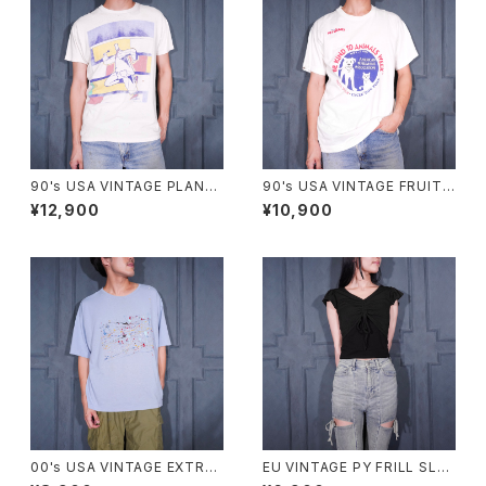
90's USA VINTAGE PLAN-9
90's USA VINTAGE FRUIT
ART PRINT DESIGN T SHIR
OF THE LOOM PETS MART
¥12,900
¥10,900
T/90年代アメリカ古着アートプ
BE KIND TO ANIMALS WEE
リントデザインTシャツ
K PRINT DESIGN T SHIRT/
90年代アメリカ古着動物に優し
くしよう習慣プリントデザインT
シャツ
00's USA VINTAGE EXTRA
EU VINTAGE PY FRILL SLEE
Elements PAINT DESIGN T
VE SHARING DESIGN HALF