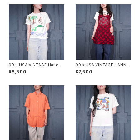
90's USA VINTAGE Hanes
90’s USA VINTAGE HANNA
ANIMAL HAND DRAWING D
LINGERIE HEART PATTERN
¥8,500
¥7,500
ESIGN MINI T SHIRT/90年
ED LACE RIBBON DESIGN L
代アメリカ古着アニマル手書き
INGERIE CAMISOLE MADE I
デザインミニTシャツ
N CANADA/90年代アメリカ古
着ハート柄レースリボンデザイ
ンランジェリーキャミソール