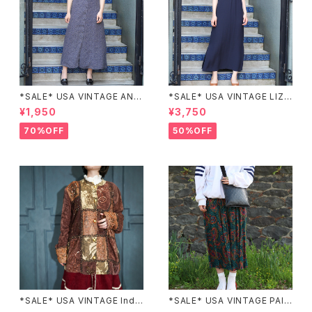
*SALE* USA VINTAGE ANN
*SALE* USA VINTAGE LIZ c
EX HALF SLEEVE FLOWER
laiborne EMBROIDERY DES
¥1,950
¥3,750
PATTERNED ONE PIECE/ア
IGN NAVY ONE PIECE/アメリ
メリカ古着半袖花柄ワンピース
カ古着刺繍デザインネイビーワ
70%OFF
50%OFF
ンピース
*SALE* USA VINTAGE Indi
*SALE* USA VINTAGE PAIS
go moon PATCHWORK EM
LEY PATTERNED DESIGN S