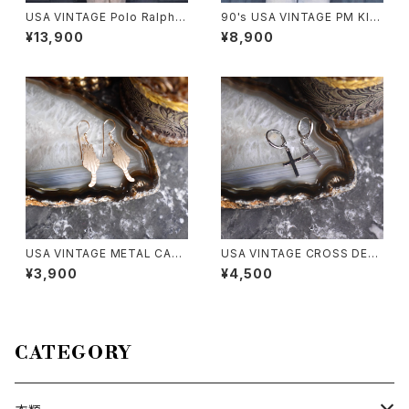
USA VINTAGE Polo Ralph L
90's USA VINTAGE PM KID
auren HORSE EMBROIDERY
S Alaska PRINT DESIGN MI
¥13,900
¥8,900
DESIGN HALF SLEEVE BD S
NI T SHIRT/90年代アメリカ古
ILK LINEN SHIRT/アメリカ古
着アラスカプリントデザインミニ
着ポロバイラルフローレンホー
Tシャツ
ス刺繍デザイン半袖ボタンダウ
ンシルクリネンシャツ
USA VINTAGE METAL CAT
USA VINTAGE CROSS DESI
DESIGN EARRING/アメリカ古
GN EARRING/アメリカ古着ク
¥3,900
¥4,500
着メタルにゃんこデザインピアス
ロスデザインピアス
CATEGORY