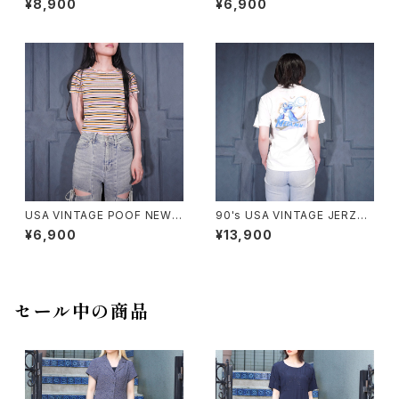
¥8,900
¥6,900
SHIRT/00年代アメリカ古着ペ
SLEEVE TOPS MADE IN ITA
ンキデザインTシャツ
LY/ヨーロッパ古着シャーリング
フリル袖デザイン半袖トップス
USA VINTAGE POOF NEW Y
90's USA VINTAGE JERZEE
ORK COLORFUL BORDER P
S CAPCOM MEGA MAN PRI
¥6,900
¥13,900
ATTERNED HALF SLEEVE T
NT DESIGN T SHIRT/90年
OPS MADE IN USA/アメリカ
代アメリカ古着カプコンロックマ
古着カラフルボーダー柄半袖ト
ンプリントデザインTシャツ
ップス
セール中の商品