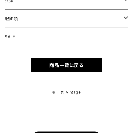
衣類
トップス
服飾類
カットソー
ボトムス
バッグ
SALE
シャツ ブラウス
パンツ
ショルダーバッグ
アウター
シューズ
商品一覧に戻る
ワンピース
スカート
ハンドバッグ
ライトアウター
スニーカー
セットアップ
巻物
カーディガン
その他ボトムス
トートバッグ
ヘビーアウター
革靴
スーツ
スカーフ
その他衣類
アクセサリー
© Titti Vintage
アンサンブル
ボストンバッグ
その他アウター
ブーツ
その他セットアップ
ストール
イヤリング
ベルト
ニット
バニティバッグ
サンダル
マフラー
ピアス
アイウェア