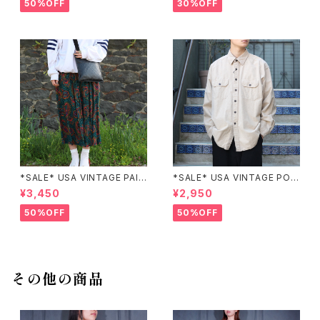
カ古着刺繍デザインネイビーワ
T/アメリカ古着パッチワーク刺
50%OFF
30%OFF
ンピース
繍ジャケット
*SALE* USA VINTAGE PAIS
*SALE* USA VINTAGE POC
LEY PATTERNED DESIGN S
KET DESIGN SHIRT/アメリカ
¥3,450
¥2,950
KIRT/アメリカ古着ペイズリー
古着ポケットデザインシャツ
柄デザインスカート
50%OFF
50%OFF
その他の商品