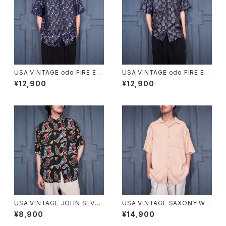
USA VINTAGE odo FIRE EM
USA VINTAGE odo FIRE EM
BROIDERY JACQUARD DES
BROIDERY JACQUARD DES
¥12,900
¥12,900
IGN OPEN COLLAR HALF S
IGN OPEN COLLAR HALF S
LEEVE SHIRT/アメリカ古着フ
LEEVE SHIRT/アメリカ古着フ
ァイヤージャガード刺繍デザイ
ァイヤージャガード刺繍デザイ
ンオープンカラー半袖シャツ
ンオープンカラー半袖シャツ
USA VINTAGE JOHN SEVER
USA VINTAGE SAXONY WO
SON COLLECTION BY KAH
VEN DESIGN OPEN COLLA
¥8,900
¥14,900
ALA COCKTAIL PATTERNE
R HALF SLEEVE SILK SHIR
D DESIGN RAYON ALOHA S
T/アメリカ古着織デザインオー