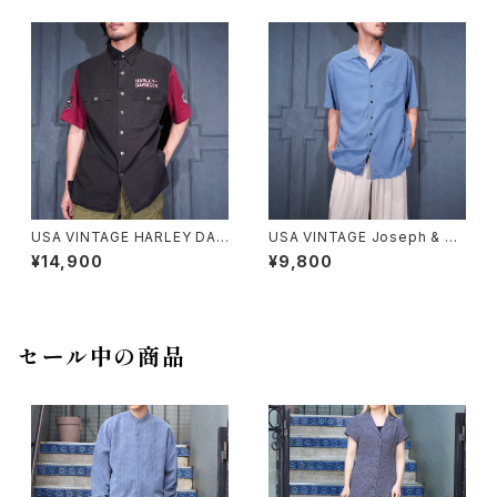
HIRT HAND CRAFTED IN M
プンカラー半袖シルクシャツ
ALAYSIA/アメリカ古着カクテル
柄デザインレーヨンアロハシャ
ツ
USA VINTAGE HARLEY DAV
USA VINTAGE Joseph & Fe
IDSON EAGLE LOGO EMBR
iss OPEN COLLAR HALF SL
¥14,900
¥9,800
OIDERY DESIGN HALF SLEE
EEVE SILK SHIRT/アメリカ古
VE SHIRT/アメリカ古着ハーレ
着オープンカラー半袖シルクシ
ーダヴィッドソンイーグルロゴ刺
ャツ
繍デザイン半袖シャツ
セール中の商品