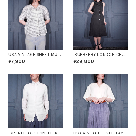
USA VINTAGE SHEET MUSI
.BURBERRY LONDON CHEC
C PATTERNED OPEN COLL
K PATTERNED TRENCH CO
¥7,900
¥29,800
AR DESIGN HALF SLEEVE S
AT LIKE DESIGN BELTED N
HIRT/アメリカ古着楽譜柄オー
O SLEEVE ONE PIECE/バー
プンカラーデザイン半袖シャツ
バリーロンドンチェック柄トレン
チコート風ベルテッドデザインノ
ースリーブワンピース 200000
0076553
.BRUNELLO CUCINELLI BD
USA VINTAGE LESLIE FAY C