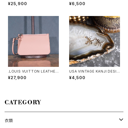
LINEN SHIRT/ブルネロクチネ
OLLAR DESIGN HALF SLEE
¥25,900
¥6,500
リボタンダウンリネンシャツ 20
VE SHIRT/アメリカ古着襟デザ
00000076454
イン半袖シャツ
.LOUIS VUITTON LEATHER
USA VINTAGE KANJI DESIG
PORCH/ルイヴィトンマヒナヒ
N EARRING/アメリカ古着漢字
¥27,900
¥4,500
ナレザーポーチ2000000076
デザインピアス
348
CATEGORY
衣類