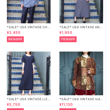
*SALE* USA VINTAGE CHE
*SALE* USA VINTAGE ANN
CK PATTERNED BAND COL
EX HALF SLEEVE FLOWER
¥3,450
¥1,950
LAR SHIRT/アメリカ古着チェッ
PATTERNED ONE PIECE/ア
ク柄バンドカラーシャツ
メリカ古着半袖花柄ワンピース
50%OFF
70%OFF
*SALE* USA VINTAGE LIZ c
*SALE* USA VINTAGE Indi
laiborne EMBROIDERY DES
go moon PATCHWORK EM
¥3,750
¥11,130
IGN NAVY ONE PIECE/アメリ
BROIDERY DESIGN JACKE