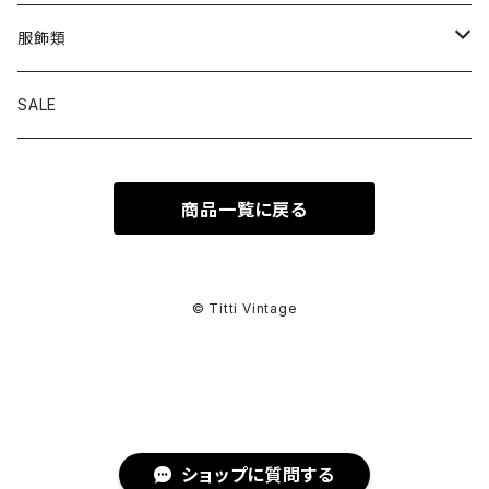
トップス
服飾類
カットソー
ボトムス
バッグ
SALE
シャツ ブラウス
パンツ
ショルダーバッグ
アウター
シューズ
商品一覧に戻る
ワンピース
スカート
ハンドバッグ
ライトアウター
スニーカー
セットアップ
巻物
カーディガン
その他ボトムス
トートバッグ
ヘビーアウター
革靴
スーツ
スカーフ
その他衣類
アクセサリー
© Titti Vintage
アンサンブル
ボストンバッグ
その他アウター
ブーツ
その他セットアップ
ストール
イヤリング
ベルト
ニット
バニティバッグ
サンダル
マフラー
ピアス
アイウェア
ショップに質問する
スウェット
クラッチバッグ
パンプス
ショール