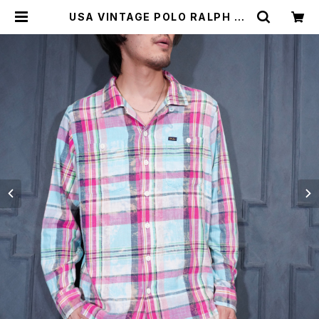
USA VINTAGE POLO RALPH LA
UREN FADED CHECK PATTERN
ED OPEN COLLAR SHIRT/アメリ
カ古着ポロバイラルフローレンフフェ
ードチェック柄オープンカラーシャツ
| Titti Vintage