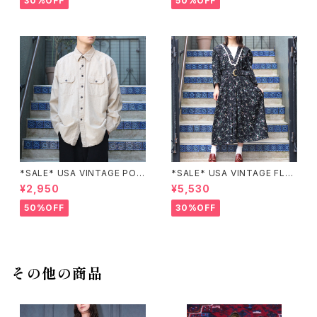
30%OFF
50%OFF
繍ジャケット
*SALE* USA VINTAGE POC
*SALE* USA VINTAGE FLO
KET DESIGN SHIRT/アメリカ
WER PATTERNED LACE CO
¥2,950
¥5,530
古着ポケットデザインシャツ
LLAR BELTED ONE PIECE/
アメリカ古着花柄レース襟ベル
50%OFF
30%OFF
テッドワンピース
その他の商品