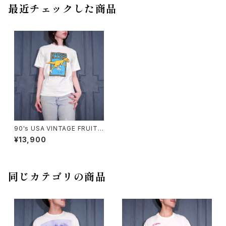
最近チェックした商品
90's USA VINTAGE FRUIT
OF THE LOOM DINO DASH
¥13,900
RUNNING DINOSOUR PRIN
T DESIGN T SHIRT/90年代
アメリカ古着ディノダッシュ走っ
ている恐竜プリントでデザインT
シャツ
同じカテゴリの商品