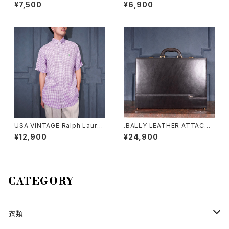
ER PATTERNED PLEATES D
ORK COLORFUL BORDER P
¥7,500
¥6,900
ESIGN HALF SLEEVE RAYO
ATTERNED HALF SLEEVE T
N SHIRT/アメリカ古着お花柄
OPS MADE IN USA/アメリカ
プリーツ半袖レーヨンシャツ
古着カラフルボーダー柄半袖ト
ップス
USA VINTAGE Ralph Laure
.BALLY LEATHER ATTACHE
n CHECK PATTERNED HOR
CASE/バリーレザーアタッシュ
¥12,900
¥24,900
SE EMBROIDERY LINEN HA
ケース（ビジネスバッグ）20000
LF BD SHIRT/アメリカ古着ラ
00076492
ルフローレンチェック柄ホース
刺繍リネン半袖ボタンダウンシ
ャツ
CATEGORY
衣類