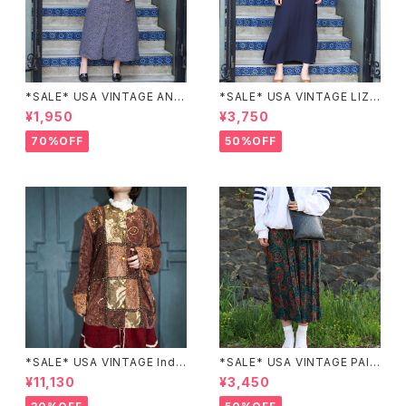
*SALE* USA VINTAGE ANN
*SALE* USA VINTAGE LIZ c
EX HALF SLEEVE FLOWER
laiborne EMBROIDERY DES
¥1,950
¥3,750
PATTERNED ONE PIECE/ア
IGN NAVY ONE PIECE/アメリ
メリカ古着半袖花柄ワンピース
カ古着刺繍デザインネイビーワ
70%OFF
50%OFF
ンピース
*SALE* USA VINTAGE Indi
*SALE* USA VINTAGE PAIS
go moon PATCHWORK EM
LEY PATTERNED DESIGN S
¥11,130
¥3,450
BROIDERY DESIGN JACKE
KIRT/アメリカ古着ペイズリー
T/アメリカ古着パッチワーク刺
柄デザインスカート