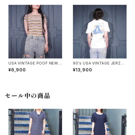
フリル袖デザイン半袖トップス
USA VINTAGE POOF NEW Y
90's USA VINTAGE JERZEE
ORK COLORFUL BORDER P
S CAPCOM MEGA MAN PRI
¥6,900
¥13,900
ATTERNED HALF SLEEVE T
NT DESIGN T SHIRT/90年
OPS MADE IN USA/アメリカ
代アメリカ古着カプコンロックマ
古着カラフルボーダー柄半袖ト
ンプリントデザインTシャツ
ップス
セール中の商品