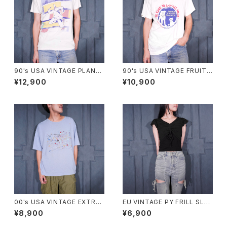
90's USA VINTAGE PLAN-9
90's USA VINTAGE FRUIT
ART PRINT DESIGN T SHIR
OF THE LOOM PETS MART
¥12,900
¥10,900
T/90年代アメリカ古着アートプ
BE KIND TO ANIMALS WEE
リントデザインTシャツ
K PRINT DESIGN T SHIRT/
90年代アメリカ古着動物に優し
くしよう習慣プリントデザインT
シャツ
00's USA VINTAGE EXTRA
EU VINTAGE PY FRILL SLEE
Elements PAINT DESIGN T
VE SHARING DESIGN HALF
¥8,900
¥6,900
SHIRT/00年代アメリカ古着ペ
SLEEVE TOPS MADE IN ITA
ンキデザインTシャツ
LY/ヨーロッパ古着シャーリング