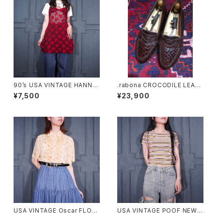
90’s USA VINTAGE HANNA
.rabona CROCODILE LEAT
LINGERIE HEART PATTERN
HER COIN LOAFER/ラボーナ
¥7,500
¥23,900
ED LACE RIBBON DESIGN L
クロコダイルレザーコインロー
INGERIE CAMISOLE MADE I
ファー 2000000030708
N CANADA/90年代アメリカ古
着ハート柄レースリボンデザイ
ンランジェリーキャミソール
USA VINTAGE Oscar FLOW
USA VINTAGE POOF NEW Y