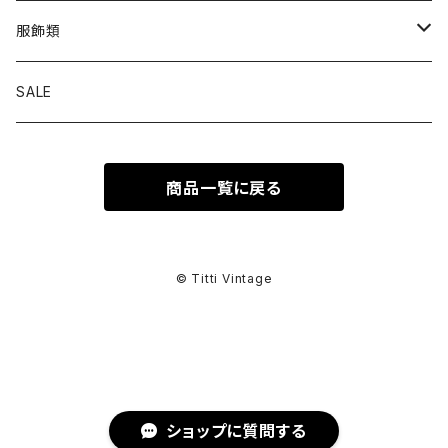
トップス
服飾類
カットソー
ボトムス
バッグ
SALE
シャツ ブラウス
パンツ
ショルダーバッグ
アウター
シューズ
商品一覧に戻る
ワンピース
スカート
ハンドバッグ
ライトアウター
スニーカー
セットアップ
巻物
カーディガン
その他ボトムス
トートバッグ
ヘビーアウター
革靴
スーツ
スカーフ
その他衣類
アクセサリー
© Titti Vintage
アンサンブル
ボストンバッグ
その他アウター
ブーツ
その他セットアップ
ストール
イヤリング
ベルト
ニット
バニティバッグ
サンダル
マフラー
ピアス
アイウェア
ショップに質問する
スウェット
クラッチバッグ
パンプス
ショール
ブレスレット