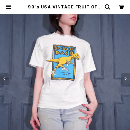
90's USA VINTAGE FRUIT OF T
HE LOOM DINO DASH RUNNIN
G DINOSOUR PRINT DESIGN T
SHIRT/90年代アメリカ古着ディノダ
ッシュ走っている恐竜プリントでデザ
インTシャツ | Titti Vintage