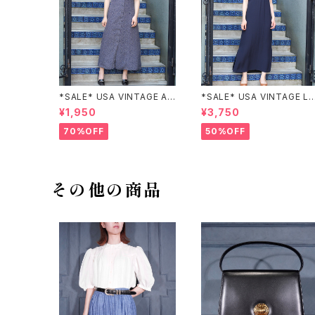
*SALE* USA VINTAGE AN
*SALE* USA VINTAGE LI
NEX HALF SLEEVE FLOW
claiborne EMBROIDERY
¥1,950
¥3,750
ER PATTERNED ONE PIEC
DESIGN NAVY ONE PIEC
E/アメリカ古着半袖花柄ワン
E/アメリカ古着刺繍デザイン
70%OFF
50%OFF
ピース
ネイビーワンピース
その他の商品