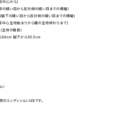
(背中心から)
m(肩の縫い目から反対側の縫い目までの横幅)
5cm(脇下の縫い目から反対側の縫い目までの横幅)
m(背中心生地始まりから裾の生地終わりまで)
cm(生地の最長)
64cm 脇下から45.5cm
ョン
物のコンディションはBです。