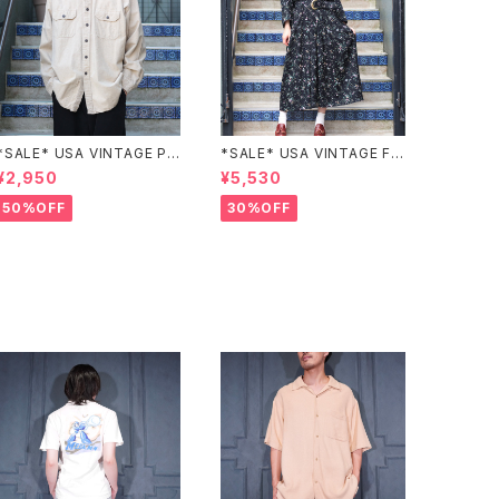
*SALE* USA VINTAGE PO
*SALE* USA VINTAGE FL
CKET DESIGN SHIRT/アメ
OWER PATTERNED LACE
¥2,950
¥5,530
リカ古着ポケットデザインシャ
COLLAR BELTED ONE PIE
ツ
CE/アメリカ古着花柄レース
50%OFF
30%OFF
襟ベルテッドワンピース