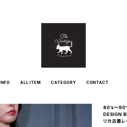
INFO
ALL ITEM
CATEGORY
CONTACT
80’s〜90’
DESIGN B
リカ古着レ