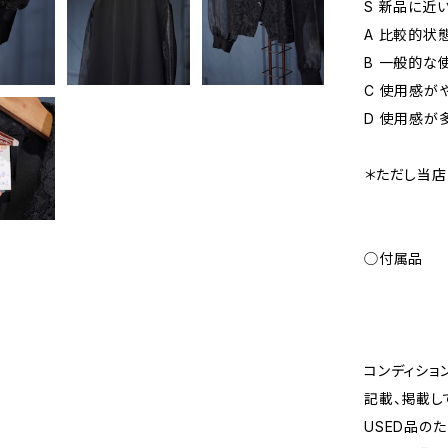
S 新品に近
A 比較的状
B 一般的な
C 使用感が
D 使用感が
＊ただし当店
◯付属品
コンディショ
記載、掲載し
USED品の