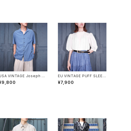
USA VINTAGE Joseph &
EU VINTAGE PUFF SLEEV
Feiss OPEN COLLAR HAL
E LACE DESIGN HALF SLE
¥9,800
¥7,900
F SLEEVE SILK SHIRT/アメ
EVE COTTON BLOUSE/ヨ
リカ古着オープンカラー半袖
ーロッパ古着パフスリーブレ
シルクシャツ
ースデザイン半袖コットンブラ
ウス