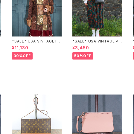
Z
*SALE* USA VINTAGE Ind
*SALE* USA VINTAGE PAI
igo moon PATCHWORK E
SLEY PATTERNED DESIG
¥11,130
¥3,450
MBROIDERY DESIGN JAC
N SKIRT/アメリカ古着ペイズ
KET/アメリカ古着パッチワー
リー柄デザインスカート
30%OFF
50%OFF
ク刺繍ジャケット