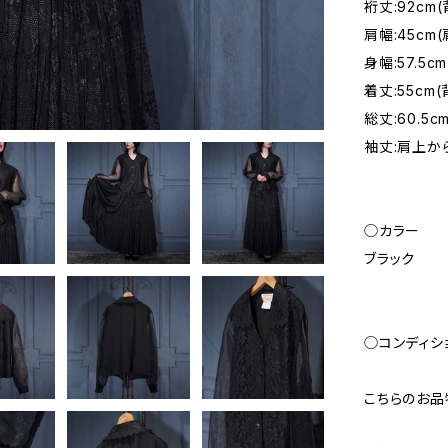
裄丈:92cm
肩幅:45c
身幅:57.
着丈:55c
総丈:60.5
袖丈:肩上から
◯カラー
ブラック
◯コンディシ
こちらのお品