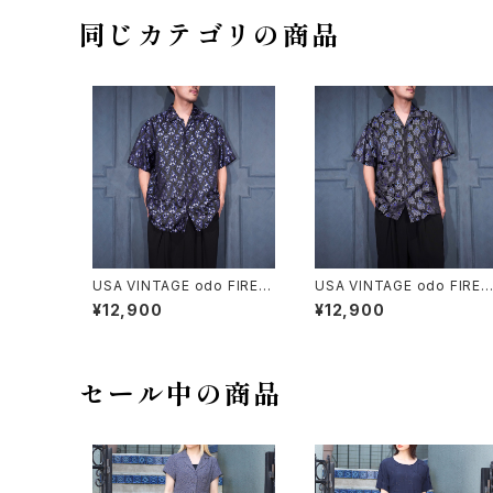
ラウス風ジャケット
同じカテゴリの商品
USA VINTAGE odo FIRE E
USA VINTAGE odo FIRE 
MBROIDERY JACQUARD
MBROIDERY JACQUARD
¥12,900
¥12,900
DESIGN OPEN COLLAR H
DESIGN OPEN COLLAR H
ALF SLEEVE SHIRT/アメリ
ALF SLEEVE SHIRT/アメリ
カ古着ファイヤージャガード
カ古着ファイヤージャガード
刺繍デザインオープンカラー
刺繍デザインオープンカラー
半袖シャツ
半袖シャツ
セール中の商品