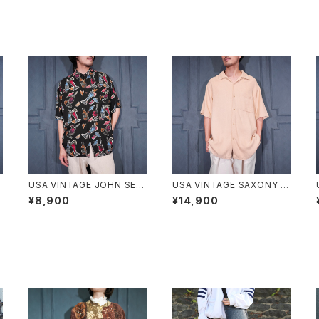
E
USA VINTAGE JOHN SEV
USA VINTAGE SAXONY W
ERSON COLLECTION BY
OVEN DESIGN OPEN COL
¥8,900
¥14,900
KAHALA COCKTAIL PATT
LAR HALF SLEEVE SILK S
ERNED DESIGN RAYON A
HIRT/アメリカ古着織デザイ
LOHA SHIRT HAND CRAF
ンオープンカラー半袖シルク
TED IN MALAYSIA/アメリカ
シャツ
古着カクテル柄デザインレー
ヨンアロハシャツ