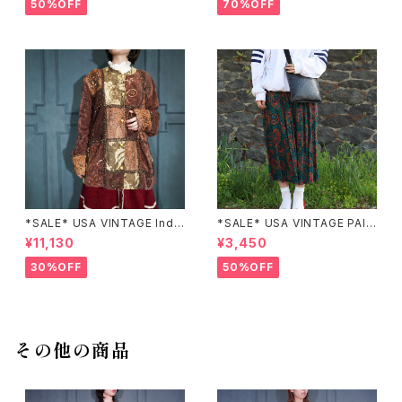
カ古着刺繍デザインネイビーワ
メリカ古着半袖花柄ワンピース
50%OFF
70%OFF
ンピース
*SALE* USA VINTAGE Indi
*SALE* USA VINTAGE PAIS
go moon PATCHWORK EM
LEY PATTERNED DESIGN S
¥11,130
¥3,450
BROIDERY DESIGN JACKE
KIRT/アメリカ古着ペイズリー
T/アメリカ古着パッチワーク刺
柄デザインスカート
30%OFF
50%OFF
繍ジャケット
その他の商品