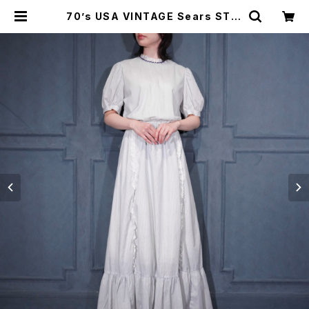
70’s USA VINTAGE Sears STRI
PE PATTERNED LACE DESIGN
DRESS ONE PIECE/70年代アメリ
カ古着シアーズストライプ柄レースデ
ザインドレスワンピース | Titti Vint
age