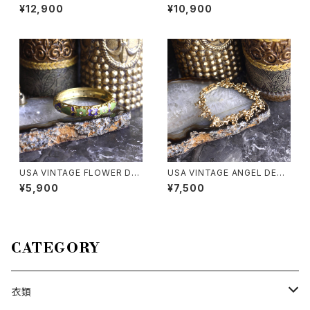
ART PRINT DESIGN T SHIR
DESIGN HALF SLEEVE CRO
¥12,900
¥10,900
T/90年代アメリカ古着アートプ
CHET KNIT CARDIGAN/60
リントデザインTシャツ
年代アメリカ古着お花デザイン
半袖鍵編みニットカーディガン
USA VINTAGE FLOWER DE
USA VINTAGE ANGEL DESI
SIGN METAL BANGLE/アメリ
GN GOLD CHAIN BRACELE
¥5,900
¥7,500
カ古着お花デザインメタルバン
T/アメリカ古着天使デザインゴ
グル
ールドチェーンブレスレット
CATEGORY
衣類