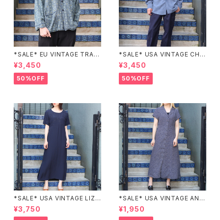
*SALE* EU VINTAGE TRADI
*SALE* USA VINTAGE CHE
TIONAL PATTERNED SLEE
CK PATTERNED BAND COL
¥3,450
¥3,450
PING SHIRT/ヨーロッパ古着ト
LAR SHIRT/アメリカ古着チェッ
ラッド柄パジャマシャツ
ク柄バンドカラーシャツ
50%OFF
50%OFF
*SALE* USA VINTAGE LIZ c
*SALE* USA VINTAGE ANN
laiborne EMBROIDERY DES
EX HALF SLEEVE FLOWER
¥3,750
¥1,950
IGN NAVY ONE PIECE/アメリ
PATTERNED ONE PIECE/ア