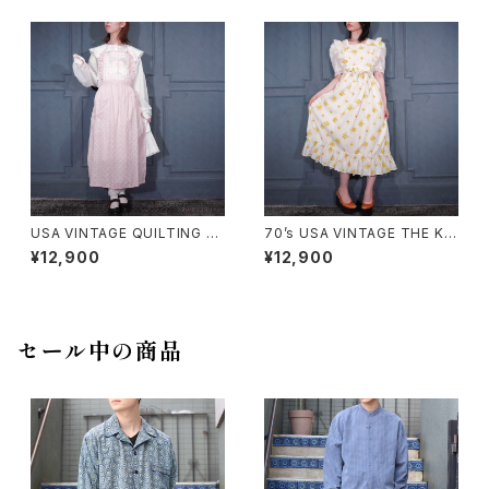
RLAND/ヨーロッパ古着バック
リボンレースデザイン半袖ニット
ワンピース
USA VINTAGE QUILTING FR
70’s USA VINTAGE THE KI
ILL DUCK DESIGN APRON
TCHEN WORKS STRAWBER
¥12,900
¥12,900
ONE PIECE/アメリカ古着キル
RY PATTERNED FRILL CRO
ティングフリルあひるデザインエ
SS STRAP DESIGN COTTO
プロンワンピース
N APRON ONE PIECE/70年
代アメリカ古着いちご柄フリルク
ロスストラップデザインエプロン
セール中の商品
ワンピース