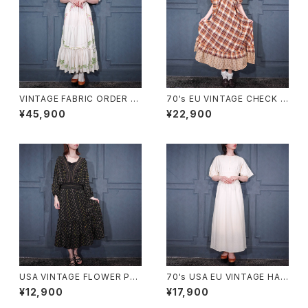
VINTAGE FABRIC ORDER M
70's EU VINTAGE CHECK P
ADE FLOWER EMBROIDERY
ATTERNED FRILL DESIGN
¥45,900
¥22,900
CROSS STITCH BACK RIBB
HALF SLEEVE ONE PIECE/7
ON LACE DESIGN ONE PIE
0年代ヨーロッパ古着チェック柄
CE/ヴィンテージ生地オーダー
フリルデザイン半袖ワンピース
メイドお花クロスステッチ刺繍バ
ッグリボンフリルレースデザイン
ワンピース
USA VINTAGE FLOWER PAT
70's USA EU VINTAGE HAN
TERNED FRILL DESIGN ON
RO BACK RIBBON LACE DE
¥12,900
¥17,900
E PIECE/アメリカ古着お花柄フ
SIGN HALF SLEEVE KNIT O
リルデザインワンピース
NE PIECE MADE IN SWITZE