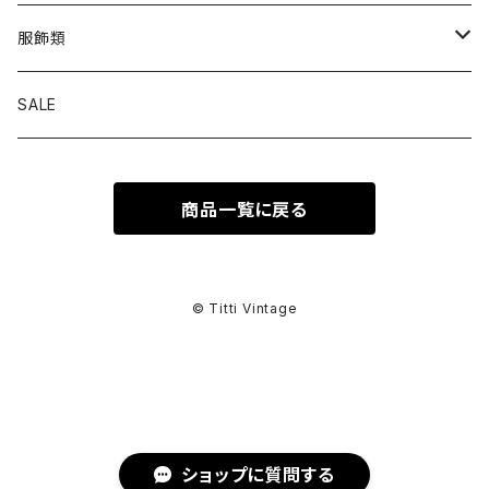
トップス
服飾類
カットソー
ボトムス
バッグ
SALE
シャツ ブラウス
パンツ
ショルダーバッグ
アウター
シューズ
商品一覧に戻る
ワンピース
スカート
ハンドバッグ
ライトアウター
スニーカー
セットアップ
巻物
カーディガン
その他ボトムス
トートバッグ
ヘビーアウター
革靴
スーツ
スカーフ
その他衣類
アクセサリー
© Titti Vintage
アンサンブル
ボストンバッグ
その他アウター
ブーツ
その他セットアップ
ストール
イヤリング
ベルト
ニット
バニティバッグ
サンダル
マフラー
ピアス
アイウェア
ショップに質問する
スウェット
クラッチバッグ
パンプス
ショール