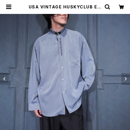
USA VINTAGE HUSKYCLUB EM
BROIDERY DESIGN BAND COL
LAR SHIRT/アメリカ古着刺繍デザ
インバンドカラーシャツ | Titti Vint
age