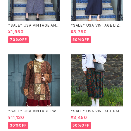
*SALE* USA VINTAGE ANN
*SALE* USA VINTAGE LIZ c
EX HALF SLEEVE FLOWER
laiborne EMBROIDERY DES
¥1,950
¥3,750
PATTERNED ONE PIECE/ア
IGN NAVY ONE PIECE/アメリ
メリカ古着半袖花柄ワンピース
カ古着刺繍デザインネイビーワ
70%OFF
50%OFF
ンピース
*SALE* USA VINTAGE Indi
*SALE* USA VINTAGE PAIS
go moon PATCHWORK EM
LEY PATTERNED DESIGN S
¥11,130
¥3,450
BROIDERY DESIGN JACKE
KIRT/アメリカ古着ペイズリー
T/アメリカ古着パッチワーク刺
柄デザインスカート
30%OFF
50%OFF
繍ジャケット