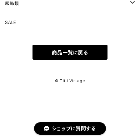
トップス
服飾類
カットソー
ボトムス
バッグ
SALE
シャツ ブラウス
パンツ
ショルダーバッグ
アウター
シューズ
商品一覧に戻る
ワンピース
スカート
ハンドバッグ
ライトアウター
スニーカー
セットアップ
巻物
カーディガン
その他ボトムス
トートバッグ
ヘビーアウター
革靴
スーツ
スカーフ
その他衣類
アクセサリー
© Titti Vintage
アンサンブル
ボストンバッグ
その他アウター
ブーツ
その他セットアップ
ストール
イヤリング
ベルト
ニット
バニティバッグ
サンダル
マフラー
ピアス
アイウェア
ショップに質問する
スウェット
クラッチバッグ
パンプス
ショール
ブレスレット
サングラス
ヘッドウェア