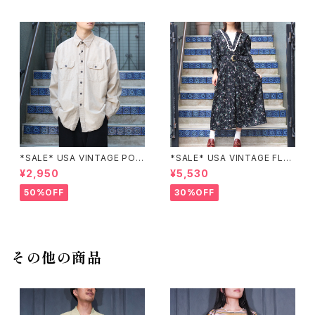
*SALE* USA VINTAGE POC
*SALE* USA VINTAGE FLO
KET DESIGN SHIRT/アメリカ
WER PATTERNED LACE CO
¥2,950
¥5,530
古着ポケットデザインシャツ
LLAR BELTED ONE PIECE/
アメリカ古着花柄レース襟ベル
50%OFF
30%OFF
テッドワンピース
その他の商品