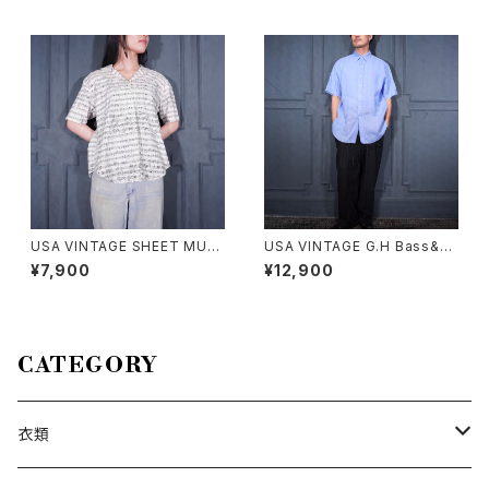
ロッパ古着お花アニマル柄デザ
古着サメ手書きデザインミニTシ
インレースキャミソール
ャツ
USA VINTAGE SHEET MUSI
USA VINTAGE G.H Bass&co
C PATTERNED OPEN COLL
COTTON LINEN EASY WID
¥7,900
¥12,900
AR DESIGN HALF SLEEVE S
E PANTS/アメリカ古着コットン
HIRT/アメリカ古着楽譜柄オー
リネンイージーワイドパンツ
プンカラーデザイン半袖シャツ
CATEGORY
衣類