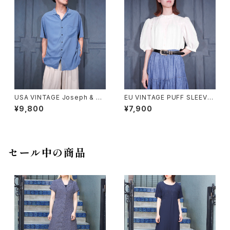
ALAYSIA/アメリカ古着カクテル
柄デザインレーヨンアロハシャ
ツ
USA VINTAGE Joseph & Fe
EU VINTAGE PUFF SLEEVE
iss OPEN COLLAR HALF SL
LACE DESIGN HALF SLEEV
¥9,800
¥7,900
EEVE SILK SHIRT/アメリカ古
E COTTON BLOUSE/ヨーロ
着オープンカラー半袖シルクシ
ッパ古着パフスリーブレースデザ
ャツ
イン半袖コットンブラウス
セール中の商品