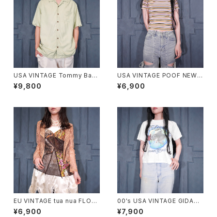
USA VINTAGE Tommy Baha
USA VINTAGE POOF NEW Y
ma EMBROIDERY JACQUA
ORK COLORFUL BORDER P
¥9,800
¥6,900
RD DESIGN OPEN COLOR
ATTERNED HALF SLEEVE T
HALF SLEEVE SILK SHIRT/
OPS MADE IN USA/アメリカ
アメリカ古着トミーバハマジャガ
古着カラフルボーダー柄半袖ト
ード刺繍デザインオープンカラ
ップス
ー半袖シルクシャツ
EU VINTAGE tua nua FLOW
00's USA VINTAGE GIDAN
ER ANIMAL PATTERNED DE
SHARK HAND DRAWING DE
¥6,900
¥7,900
SIGN LACE CAMISOLE/ヨー
SIGN MINI T SHIRT/アメリカ