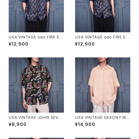
USA VINTAGE odo FIRE EM
USA VINTAGE odo FIRE EM
BROIDERY JACQUARD DES
BROIDERY JACQUARD DES
¥12,900
¥12,900
IGN OPEN COLLAR HALF S
IGN OPEN COLLAR HALF S
LEEVE SHIRT/アメリカ古着フ
LEEVE SHIRT/アメリカ古着フ
ァイヤージャガード刺繍デザイ
ァイヤージャガード刺繍デザイ
ンオープンカラー半袖シャツ
ンオープンカラー半袖シャツ
USA VINTAGE JOHN SEVER
USA VINTAGE SAXONY WO
SON COLLECTION BY KAH
VEN DESIGN OPEN COLLA
¥8,900
¥14,900
ALA COCKTAIL PATTERNE
R HALF SLEEVE SILK SHIR
D DESIGN RAYON ALOHA S
T/アメリカ古着織デザインオー
HIRT HAND CRAFTED IN M
プンカラー半袖シルクシャツ