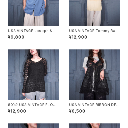
USA VINTAGE Joseph & Fe
USA VINTAGE Tommy Baha
iss OPEN COLLAR HALF SL
ma EMBROIDERY DESIGN
¥9,800
¥12,900
EEVE SILK SHIRT/アメリカ古
OPEN COLLAR HALF SLEEV
着オープンカラー半袖シルクシ
E SILK SHIRT/アメリカ古着ト
ャツ
ミーバハマ刺繍デザインオープ
ンカラー半袖シルクシャツ
80’s? USA VINTAGE FLOW
USA VINTAGE RIBBON DESI
ER SHEER DESIGN ALL LAC
GN ALL LACE CAMISOLE/ア
¥12,900
¥6,500
E CARDIGAN MADE IN USA/
メリカ古着リボンデザイン総レ
80年代?アメリカ古着お花シア
ースキャミソール
ーデザイン総レースカーディガ
ン