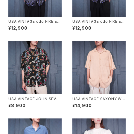
USA VINTAGE odo FIRE EM
USA VINTAGE odo FIRE EM
BROIDERY JACQUARD DES
BROIDERY JACQUARD DES
¥12,900
¥12,900
IGN OPEN COLLAR HALF S
IGN OPEN COLLAR HALF S
LEEVE SHIRT/アメリカ古着フ
LEEVE SHIRT/アメリカ古着フ
ァイヤージャガード刺繍デザイ
ァイヤージャガード刺繍デザイ
ンオープンカラー半袖シャツ
ンオープンカラー半袖シャツ
USA VINTAGE JOHN SEVER
USA VINTAGE SAXONY WO
SON COLLECTION BY KAH
VEN DESIGN OPEN COLLA
¥8,900
¥14,900
ALA COCKTAIL PATTERNE
R HALF SLEEVE SILK SHIR
D DESIGN RAYON ALOHA S
T/アメリカ古着織デザインオー
HIRT HAND CRAFTED IN M
プンカラー半袖シルクシャツ
ALAYSIA/アメリカ古着カクテル
柄デザインレーヨンアロハシャ
ツ