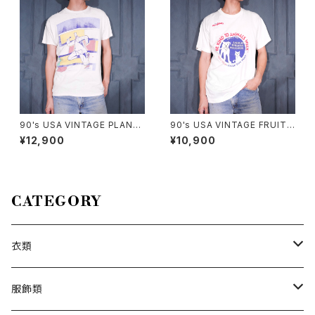
90's USA VINTAGE PLAN-9
90's USA VINTAGE FRUIT
ART PRINT DESIGN T SHIR
OF THE LOOM PETS MART
¥12,900
¥10,900
T/90年代アメリカ古着アートプ
BE KIND TO ANIMALS WEE
リントデザインTシャツ
K PRINT DESIGN T SHIRT/
90年代アメリカ古着動物に優し
くしよう習慣プリントデザインT
シャツ
CATEGORY
衣類
トップス
服飾類