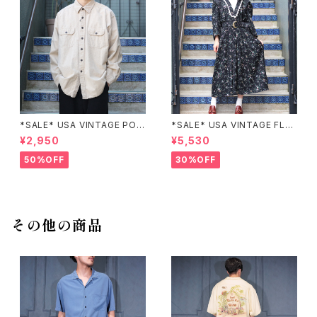
*SALE* USA VINTAGE POC
*SALE* USA VINTAGE FLO
KET DESIGN SHIRT/アメリカ
WER PATTERNED LACE CO
¥2,950
¥5,530
古着ポケットデザインシャツ
LLAR BELTED ONE PIECE/
アメリカ古着花柄レース襟ベル
50%OFF
30%OFF
テッドワンピース
その他の商品