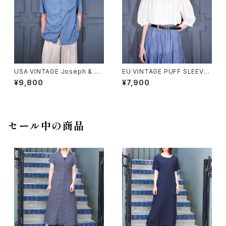
USA VINTAGE Joseph & Fe
EU VINTAGE PUFF SLEEVE
iss OPEN COLLAR HALF SL
LACE DESIGN HALF SLEEV
¥9,800
¥7,900
EEVE SILK SHIRT/アメリカ古
E COTTON BLOUSE/ヨーロ
着オープンカラー半袖シルクシ
ッパ古着パフスリーブレースデザ
ャツ
イン半袖コットンブラウス
セール中の商品