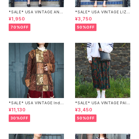
*SALE* USA VINTAGE ANN
*SALE* USA VINTAGE LIZ c
EX HALF SLEEVE FLOWER
laiborne EMBROIDERY DES
¥1,950
¥3,750
PATTERNED ONE PIECE/ア
IGN NAVY ONE PIECE/アメリ
メリカ古着半袖花柄ワンピース
カ古着刺繍デザインネイビーワ
70%OFF
50%OFF
ンピース
*SALE* USA VINTAGE Indi
*SALE* USA VINTAGE PAIS
go moon PATCHWORK EM
LEY PATTERNED DESIGN S
¥11,130
¥3,450
BROIDERY DESIGN JACKE
KIRT/アメリカ古着ペイズリー
T/アメリカ古着パッチワーク刺
柄デザインスカート
30%OFF
50%OFF
繍ジャケット