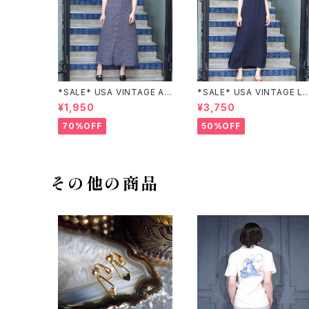
*SALE* USA VINTAGE AN
*SALE* USA VINTAGE LI
NEX HALF SLEEVE FLOW
claiborne EMBROIDERY
¥1,950
¥3,750
ER PATTERNED ONE PIEC
DESIGN NAVY ONE PIEC
E/アメリカ古着半袖花柄ワン
E/アメリカ古着刺繍デザイン
70%OFF
50%OFF
ピース
ネイビーワンピース
その他の商品