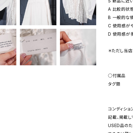
S 新品に近
A 比較的状
B 一般的な
C 使用感が
D 使用感が
＊ただし当店
◯付属品
タグ類
コンディショ
記載、掲載し
USED品の