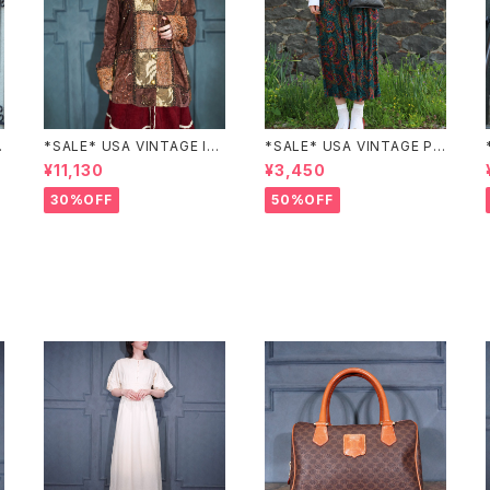
Z
*SALE* USA VINTAGE Ind
*SALE* USA VINTAGE PAI
igo moon PATCHWORK E
SLEY PATTERNED DESIG
¥11,130
¥3,450
MBROIDERY DESIGN JAC
N SKIRT/アメリカ古着ペイズ
KET/アメリカ古着パッチワー
リー柄デザインスカート
30%OFF
50%OFF
ク刺繍ジャケット