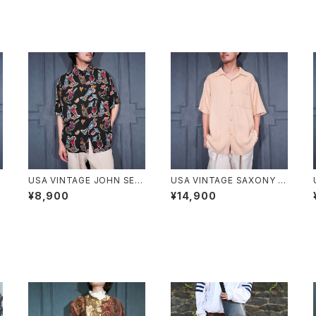
E
USA VINTAGE JOHN SEV
USA VINTAGE SAXONY W
ERSON COLLECTION BY
OVEN DESIGN OPEN COL
¥8,900
¥14,900
KAHALA COCKTAIL PATT
LAR HALF SLEEVE SILK S
ERNED DESIGN RAYON A
HIRT/アメリカ古着織デザイ
LOHA SHIRT HAND CRAF
ンオープンカラー半袖シルク
TED IN MALAYSIA/アメリカ
シャツ
古着カクテル柄デザインレー
ヨンアロハシャツ