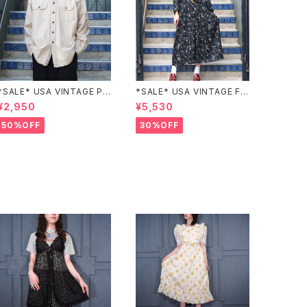
*SALE* USA VINTAGE PO
*SALE* USA VINTAGE FL
CKET DESIGN SHIRT/アメ
OWER PATTERNED LACE
¥2,950
¥5,530
リカ古着ポケットデザインシャ
COLLAR BELTED ONE PIE
ツ
CE/アメリカ古着花柄レース
50%OFF
30%OFF
襟ベルテッドワンピース