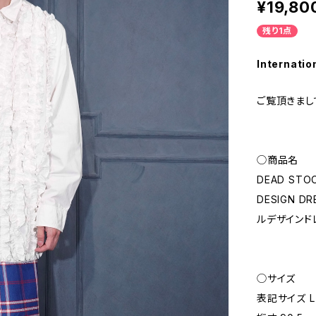
¥19,80
残り1点
Internatio
ご覧頂きまし
◯商品名
DEAD STOC
DESIGN 
ルデザインド
◯サイズ
表記サイズ L