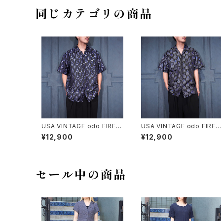
ャツ
同じカテゴリの商品
USA VINTAGE odo FIRE E
USA VINTAGE odo FIRE 
MBROIDERY JACQUARD
MBROIDERY JACQUARD
¥12,900
¥12,900
DESIGN OPEN COLLAR H
DESIGN OPEN COLLAR H
ALF SLEEVE SHIRT/アメリ
ALF SLEEVE SHIRT/アメリ
カ古着ファイヤージャガード
カ古着ファイヤージャガード
刺繍デザインオープンカラー
刺繍デザインオープンカラー
半袖シャツ
半袖シャツ
セール中の商品