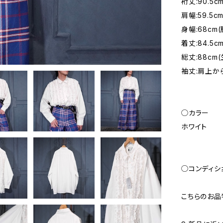
裄丈:90.5
肩幅:59.
身幅:68c
着丈:84.
総丈:88cm
袖丈:肩上から
◯カラー
ホワイト
◯コンディシ
こちらのお品