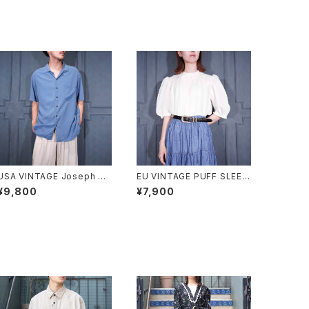
USA VINTAGE Joseph &
EU VINTAGE PUFF SLEEV
Feiss OPEN COLLAR HAL
E LACE DESIGN HALF SLE
¥9,800
¥7,900
F SLEEVE SILK SHIRT/アメ
EVE COTTON BLOUSE/ヨ
リカ古着オープンカラー半袖
ーロッパ古着パフスリーブレ
シルクシャツ
ースデザイン半袖コットンブラ
ウス