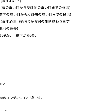
cm(背中心から)
5cm(肩の縫い目から反対側の縫い目までの横幅)
m(脇下の縫い目から反対側の縫い目までの横幅)
5cm(背中心生地始まりから裾の生地終わりまで)
(生地の最長)
59.5cm 脇下から50cm
ョン
物のコンディションはBです。