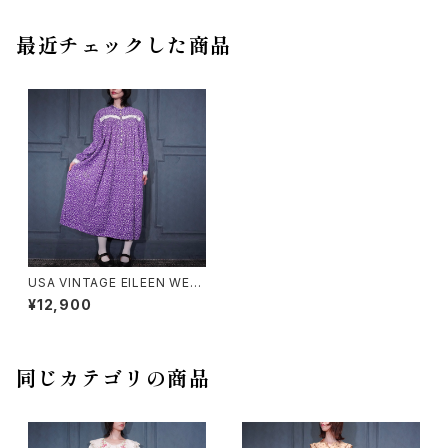
最近チェックした商品
USA VINTAGE EILEEN WES
T FLOWER SHELL BUTTON
¥12,900
LACE DESIGN COTTON NI
GHTY DRESS ONE PIECE/ア
メリカ古着お花シェルボタンレ
ースデザインコットンナイティド
レスワンピース
同じカテゴリの商品