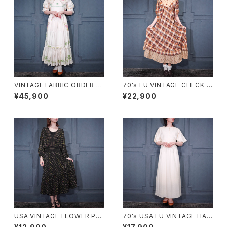
VINTAGE FABRIC ORDER M
70's EU VINTAGE CHECK P
ADE FLOWER EMBROIDERY
ATTERNED FRILL DESIGN
¥45,900
¥22,900
CROSS STITCH BACK RIBB
HALF SLEEVE ONE PIECE/7
ON LACE DESIGN ONE PIE
0年代ヨーロッパ古着チェック柄
CE/ヴィンテージ生地オーダー
フリルデザイン半袖ワンピース
メイドお花クロスステッチ刺繍バ
ッグリボンフリルレースデザイン
ワンピース
USA VINTAGE FLOWER PAT
70's USA EU VINTAGE HAN
TERNED FRILL DESIGN ON
RO BACK RIBBON LACE DE