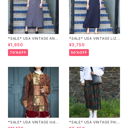
*SALE* USA VINTAGE ANN
*SALE* USA VINTAGE LIZ c
EX HALF SLEEVE FLOWER
laiborne EMBROIDERY DES
¥1,950
¥3,750
PATTERNED ONE PIECE/ア
IGN NAVY ONE PIECE/アメリ
メリカ古着半袖花柄ワンピース
カ古着刺繍デザインネイビーワ
70%OFF
50%OFF
ンピース
*SALE* USA VINTAGE Indi
*SALE* USA VINTAGE PAIS
go moon PATCHWORK EM
LEY PATTERNED DESIGN S