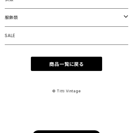
トップス
服飾類
カットソー
ボトムス
バッグ
SALE
シャツ ブラウス
パンツ
ショルダーバッグ
アウター
シューズ
商品一覧に戻る
ワンピース
スカート
ハンドバッグ
ライトアウター
スニーカー
セットアップ
巻物
カーディガン
その他ボトムス
トートバッグ
ヘビーアウター
革靴
スーツ
スカーフ
その他衣類
アクセサリー
© Titti Vintage
アンサンブル
ボストンバッグ
その他アウター
ブーツ
その他セットアップ
ストール
イヤリング
ベルト
ニット
バニティバッグ
サンダル
マフラー
ピアス
アイウェア