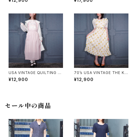
¥12,900
¥17,900
E PIECE/アメリカ古着お花柄フ
SIGN HALF SLEEVE KNIT O
リルデザインワンピース
NE PIECE MADE IN SWITZE
RLAND/ヨーロッパ古着バック
リボンレースデザイン半袖ニット
ワンピース
USA VINTAGE QUILTING FR
70’s USA VINTAGE THE KI
ILL DUCK DESIGN APRON
TCHEN WORKS STRAWBER
¥12,900
¥12,900
ONE PIECE/アメリカ古着キル
RY PATTERNED FRILL CRO
ティングフリルあひるデザインエ
SS STRAP DESIGN COTTO
プロンワンピース
N APRON ONE PIECE/70年
代アメリカ古着いちご柄フリルク
ロスストラップデザインエプロン
セール中の商品
ワンピース