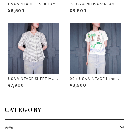
USA VINTAGE LESLIE FAY C
70's～80's USA VINTAGE S
OLLAR DESIGN HALF SLEE
tuart Allan Petites FLOWER
¥6,500
¥8,900
VE SHIRT/アメリカ古着襟デザ
PATTERNED BIG COLLAR D
イン半袖シャツ
ESIGN HALF SLEEVE ONE P
IECE/70年代～80年代アメリ
カ古着お花柄ビッグカラーデザ
イン半袖ワンピース
USA VINTAGE SHEET MUSI
90's USA VINTAGE Hanes
C PATTERNED OPEN COLL
ANIMAL HAND DRAWING D
¥7,900
¥8,500
AR DESIGN HALF SLEEVE S
ESIGN MINI T SHIRT/90年
HIRT/アメリカ古着楽譜柄オー
代アメリカ古着アニマル手書き
プンカラーデザイン半袖シャツ
デザインミニTシャツ
CATEGORY
衣類