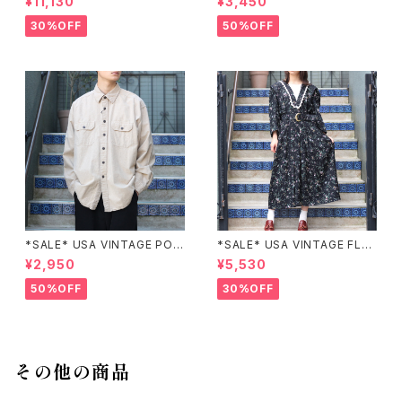
¥11,130
¥3,450
BROIDERY DESIGN JACKE
KIRT/アメリカ古着ペイズリー
T/アメリカ古着パッチワーク刺
柄デザインスカート
30%OFF
50%OFF
繍ジャケット
*SALE* USA VINTAGE POC
*SALE* USA VINTAGE FLO
KET DESIGN SHIRT/アメリカ
WER PATTERNED LACE CO
¥2,950
¥5,530
古着ポケットデザインシャツ
LLAR BELTED ONE PIECE/
アメリカ古着花柄レース襟ベル
50%OFF
30%OFF
テッドワンピース
その他の商品