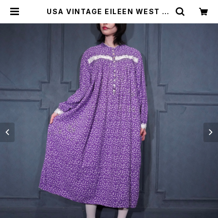
USA VINTAGE EILEEN WEST FL
OWER SHELL BUTTON LACE D
ESIGN COTTON NIGHTY DRES
S ONE PIECE/アメリカ古着お花シ
ェルボタンレースデザインコットンナ
イティドレスワンピース | Titti Vint
age