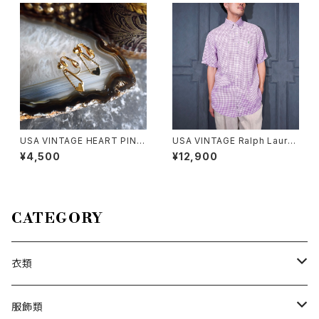
イン半袖ワンピース
USA VINTAGE HEART PINS
USA VINTAGE Ralph Laure
DESIGN EARRING/アメリカ古
n CHECK PATTERNED HOR
¥4,500
¥12,900
着ハートピンデザインピアス
SE EMBROIDERY LINEN HA
LF BD SHIRT/アメリカ古着ラ
ルフローレンチェック柄ホース
刺繍リネン半袖ボタンダウンシ
ャツ
CATEGORY
衣類
トップス
服飾類