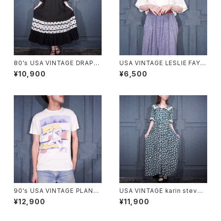
80's USA VINTAGE DRAP
USA VINTAGE LESLIE FAY C
E'S&DAMON'S DOT PATTE
OLLAR DESIGN HALF SLEE
¥10,900
¥6,500
RNED DESIGN HALF SLEEV
VE SHIRT/アメリカ古着襟デザ
E ONE PIECE/80年代アメリカ
イン半袖シャツ
古着ドット柄デザイン半袖ワンピ
ース
90's USA VINTAGE PLAN-9
USA VINTAGE karin steven
ART PRINT DESIGN T SHIR
s FLOWER PATTERNED BIG
¥12,900
¥11,900
T/90年代アメリカ古着アートプ
LACE COLLAR DESIGN HAL
リントデザインTシャツ
F SLEEVE ONE PIECE/アメリ
カ古着お花柄ビッグレースデザ