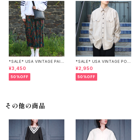
*SALE* USA VINTAGE PAIS
*SALE* USA VINTAGE POC
LEY PATTERNED DESIGN S
KET DESIGN SHIRT/アメリカ
¥3,450
¥2,950
KIRT/アメリカ古着ペイズリー
古着ポケットデザインシャツ
柄デザインスカート
50%OFF
50%OFF
その他の商品