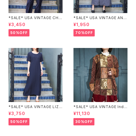
*SALE* USA VINTAGE CHE
*SALE* USA VINTAGE ANN
CK PATTERNED BAND COL
EX HALF SLEEVE FLOWER
¥3,450
¥1,950
LAR SHIRT/アメリカ古着チェッ
PATTERNED ONE PIECE/ア
ク柄バンドカラーシャツ
メリカ古着半袖花柄ワンピース
50%OFF
70%OFF
*SALE* USA VINTAGE LIZ c
*SALE* USA VINTAGE Indi
laiborne EMBROIDERY DES
go moon PATCHWORK EM
¥3,750
¥11,130
IGN NAVY ONE PIECE/アメリ
BROIDERY DESIGN JACKE
カ古着刺繍デザインネイビーワ
T/アメリカ古着パッチワーク刺
50%OFF
30%OFF
ンピース
繍ジャケット