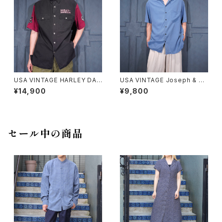
ツ
USA VINTAGE HARLEY DAV
USA VINTAGE Joseph & Fe
IDSON EAGLE LOGO EMBR
iss OPEN COLLAR HALF SL
¥14,900
¥9,800
OIDERY DESIGN HALF SLEE
EEVE SILK SHIRT/アメリカ古
VE SHIRT/アメリカ古着ハーレ
着オープンカラー半袖シルクシ
ーダヴィッドソンイーグルロゴ刺
ャツ
繍デザイン半袖シャツ
セール中の商品