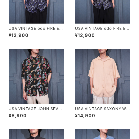
USA VINTAGE odo FIRE EM
USA VINTAGE odo FIRE EM
BROIDERY JACQUARD DES
BROIDERY JACQUARD DES
¥12,900
¥12,900
IGN OPEN COLLAR HALF S
IGN OPEN COLLAR HALF S
LEEVE SHIRT/アメリカ古着フ
LEEVE SHIRT/アメリカ古着フ
ァイヤージャガード刺繍デザイ
ァイヤージャガード刺繍デザイ
ンオープンカラー半袖シャツ
ンオープンカラー半袖シャツ
USA VINTAGE JOHN SEVER
USA VINTAGE SAXONY WO
SON COLLECTION BY KAH
VEN DESIGN OPEN COLLA
¥8,900
¥14,900
ALA COCKTAIL PATTERNE
R HALF SLEEVE SILK SHIR
D DESIGN RAYON ALOHA S
T/アメリカ古着織デザインオー
HIRT HAND CRAFTED IN M
プンカラー半袖シルクシャツ
ALAYSIA/アメリカ古着カクテル
柄デザインレーヨンアロハシャ