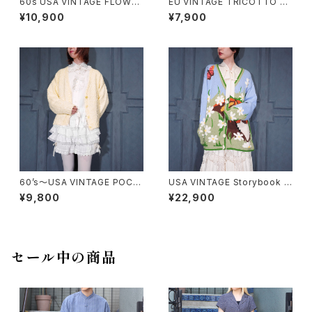
60s USA VINTAGE FLOWER
EU VINTAGE TRICOTTO C
DESIGN HALF SLEEVE CRO
HINA BUTTON LACE FLARE
¥10,900
¥7,900
CHET KNIT CARDIGAN/60
SLEEVE DESIGN KNIT CAR
年代アメリカ古着お花デザイン
DIGAN/ヨーロッパ古着チャイナ
半袖鍵編みニットカーディガン
ボタンレースフレア袖デザイン
ニットカーディガン
60’s〜USA VINTAGE POCO
USA VINTAGE Storybook K
POCO KNIT CARDIGAN/60
nits FLOWER BUTTON EM
¥9,800
¥22,900
年代〜アメリカ古着ぽこぽこニッ
BROIDERY CAT DESIGN CO
トカーディガン
TTON RAMIE HAND KNIT C
ARDIGANアメリカ古着お花ボ
タン刺繍にゃんこデザインコット
ンラミーハンドニットカーディガ
セール中の商品
ン