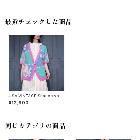
最近チェックした商品
USA VINTAGE Shanon youn
g FLOWER PATTERNED PA
¥12,900
TCH DESIGN HALF SLEEVE
COTTON RAMIE KNIT CAR
DIGAN/アメリカ古着お花柄パッ
チデザイン半袖コットンラミーニ
ットカーディガン
同じカテゴリの商品