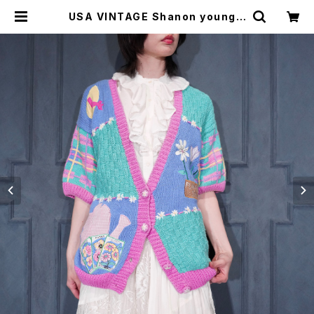
USA VINTAGE Shanon young F
LOWER PATTERNED PATCH D
ESIGN HALF SLEEVE COTTON
RAMIE KNIT CARDIGAN/アメリ
カ古着お花柄パッチデザイン半袖コッ
トンラミーニットカーディガン | Titti
Vintage