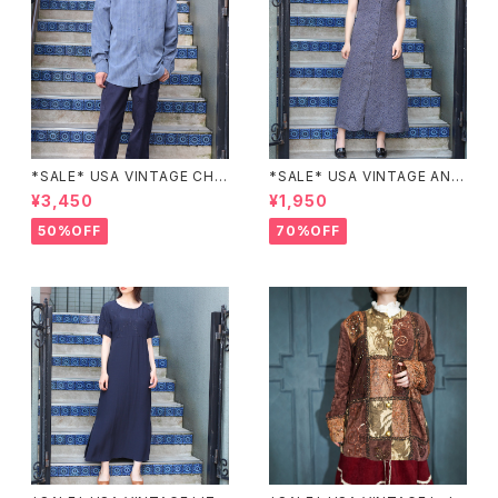
*SALE* USA VINTAGE CHE
*SALE* USA VINTAGE ANN
CK PATTERNED BAND COL
EX HALF SLEEVE FLOWER
¥3,450
¥1,950
LAR SHIRT/アメリカ古着チェッ
PATTERNED ONE PIECE/ア
ク柄バンドカラーシャツ
メリカ古着半袖花柄ワンピース
50%OFF
70%OFF