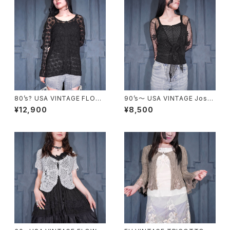
80’s? USA VINTAGE FLOW
90’s〜 USA VINTAGE Josta
ER SHEER DESIGN ALL LAC
r FLOWER SHEER DESIGN A
¥12,900
¥8,500
E CARDIGAN MADE IN USA/
LL LACE CARDIGAN MADE I
80年代?アメリカ古着お花シア
N USA/90年代〜アメリカ古着
ーデザイン総レースカーディガ
お花シアーデザイン総レースカ
ン
ーディガン