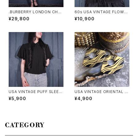
.BURBERRY LONDON CHEC
60s USA VINTAGE FLOWER
K PATTERNED TRENCH CO
DESIGN HALF SLEEVE CRO
¥29,800
¥10,900
AT LIKE DESIGN BELTED N
CHET KNIT CARDIGAN/60
O SLEEVE ONE PIECE/バー
年代アメリカ古着お花デザイン
バリーロンドンチェック柄トレン
半袖鍵編みニットカーディガン
チコート風ベルテッドデザインノ
ースリーブワンピース 200000
0076553
USA VINTAGE PUFF SLEEV
USA VINTAGE ORIENTAL D
E DESIGN HALF SLEEVE SH
ESIGN EARRING/アメリカ古着
¥5,900
¥4,900
IRT/アメリカ古着パフスリーブ
オリエンタルデザインピアス
デザイン半袖シャツ
CATEGORY