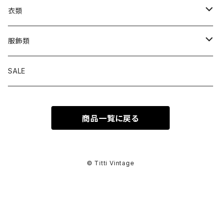
衣類
トップス
服飾類
カットソー
ボトムス
バッグ
SALE
シャツ ブラウス
パンツ
ショルダーバッグ
アウター
シューズ
商品一覧に戻る
ワンピース
スカート
ハンドバッグ
ライトアウター
スニーカー
セットアップ
巻物
カーディガン
その他ボトムス
トートバッグ
ヘビーアウター
革靴
スーツ
スカーフ
その他衣類
アクセサリー
© Titti Vintage
アンサンブル
ボストンバッグ
その他アウター
ブーツ
その他セットアップ
ストール
イヤリング
ベルト
ニット
バニティバッグ
サンダル
マフラー
ピアス
アイウェア