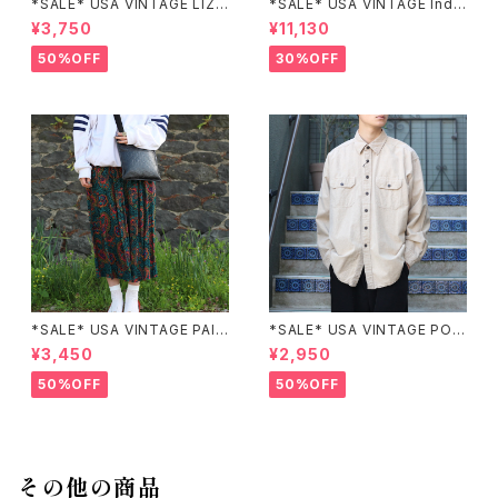
*SALE* USA VINTAGE LIZ c
*SALE* USA VINTAGE Indi
laiborne EMBROIDERY DES
go moon PATCHWORK EM
¥3,750
¥11,130
IGN NAVY ONE PIECE/アメリ
BROIDERY DESIGN JACKE
カ古着刺繍デザインネイビーワ
T/アメリカ古着パッチワーク刺
50%OFF
30%OFF
ンピース
繍ジャケット
*SALE* USA VINTAGE PAIS
*SALE* USA VINTAGE POC
LEY PATTERNED DESIGN S
KET DESIGN SHIRT/アメリカ
¥3,450
¥2,950
KIRT/アメリカ古着ペイズリー
古着ポケットデザインシャツ
柄デザインスカート
50%OFF
50%OFF
その他の商品