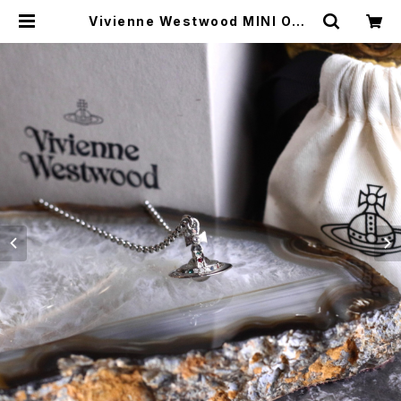
Vivienne Westwood MINI ORB
DESIGN CHAIN NECKLACE/ヴィ
ヴィアンウエストウッドミニオーブデ
ザインチェーンネックレス | Titti Vi
ntage