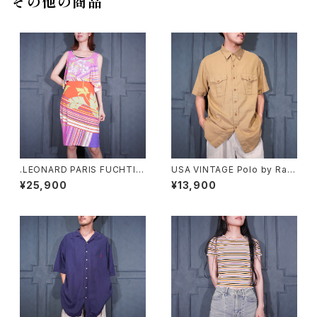
その他の商品
.LEONARD PARIS FUCHTIA
USA VINTAGE Polo by Ralp
FLOWER PATTERNED NO S
h Lauren POCKET DESIGN
¥25,900
¥13,900
LEEVE DOCKING ONE PIEC
HALF SLEEVE COTTON LIN
E MADE IN ITALY/レオナール
EN SHIRT/アメリカ古着ポロバ
お花柄ノースリーブドッキングワ
イラルフローレンポケットデザイ
ンピース2000000074405
ン半袖コットンリネンシャツ