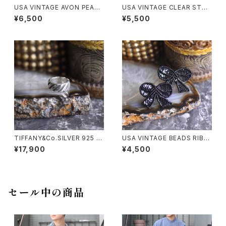
USA VINTAGE AVON PEARL
USA VINTAGE CLEAR STO
FLOWER DESIGN EAR CLIP
NE PEARL HEART DESIGN E
¥6,500
¥5,500
S/アメリカ古着パールフラワー
AR CLIPS/アメリカ古着クリア
デザインイヤリング
ストーンパールハートデザインイ
ヤリング
TIFFANY&Co.SILVER 925 T
USA VINTAGE BEADS RIBB
WIST RING/ティファニーシル
ON DESIGN EARRING/アメリ
¥17,900
¥4,500
バー925ツイストリング
カ古着ビーズリボンデザインピ
アス
セール中の商品