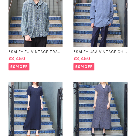
*SALE* EU VINTAGE TRADI
*SALE* USA VINTAGE CHE
TIONAL PATTERNED SLEE
CK PATTERNED BAND COL
¥3,450
¥3,450
PING SHIRT/ヨーロッパ古着ト
LAR SHIRT/アメリカ古着チェッ
ラッド柄パジャマシャツ
ク柄バンドカラーシャツ
50%OFF
50%OFF