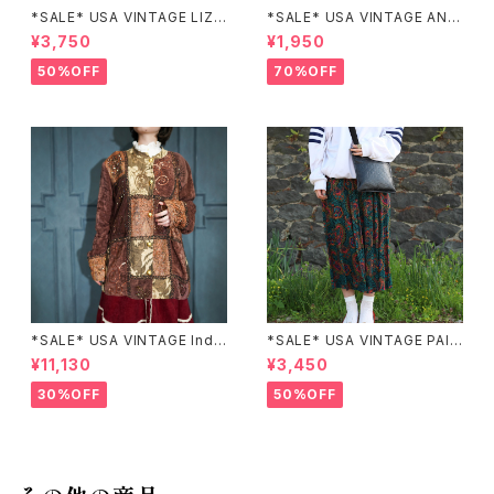
*SALE* USA VINTAGE LIZ c
*SALE* USA VINTAGE ANN
laiborne EMBROIDERY DES
EX HALF SLEEVE FLOWER
¥3,750
¥1,950
IGN NAVY ONE PIECE/アメリ
PATTERNED ONE PIECE/ア
カ古着刺繍デザインネイビーワ
メリカ古着半袖花柄ワンピース
50%OFF
70%OFF
ンピース
*SALE* USA VINTAGE Indi
*SALE* USA VINTAGE PAIS
go moon PATCHWORK EM
LEY PATTERNED DESIGN S
¥11,130
¥3,450
BROIDERY DESIGN JACKE
KIRT/アメリカ古着ペイズリー
T/アメリカ古着パッチワーク刺
柄デザインスカート
30%OFF
50%OFF
繍ジャケット