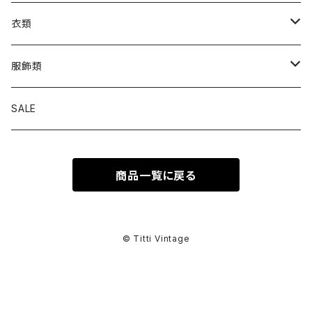
衣類
トップス
服飾類
カットソー
ボトムス
バッグ
SALE
シャツ ブラウス
パンツ
ショルダーバッグ
アウター
シューズ
商品一覧に戻る
ワンピース
スカート
ハンドバッグ
ライトアウター
スニーカー
セットアップ
巻物
カーディガン
その他ボトムス
トートバッグ
ヘビーアウター
革靴
スーツ
スカーフ
その他衣類
アクセサリー
© Titti Vintage
アンサンブル
ボストンバッグ
その他アウター
ブーツ
その他セットアップ
ストール
イヤリング
ベルト
ニット
バニティバッグ
サンダル