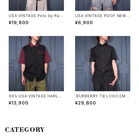
USA VINTAGE Polo by Ralp
USA VINTAGE POOF NEW Y
h Lauren SILK LINEN OPEN
ORK COLORFUL BORDER P
¥19,800
¥6,900
COLLAR HALF SLEEVE SHI
ATTERNED HALF SLEEVE T
RT/アメリカ古着ポロバイラルフ
OPS MADE IN USA/アメリカ
ローレンシルクリネンオープン
古着カラフルボーダー柄半袖ト
カラー半袖シャツ
ップス
00’s USA VINTAGE HARLEY
.BURBERRY TB LOGO EMB
DAVIDSON EMBROIDERY D
ROIDERY DESIGN HALF SL
¥13,900
¥29,800
ESIGN HALF SLEEVE WORK
EEVE SHIRT/バーバリーTBロ
SHIRT/00年代アメリカ古着ハ
ゴ刺繍デザイン半袖シャツ 200
ーレーダヴィッドソン刺繍デザイ
0000076430
ン半袖ワークシャツ
CATEGORY