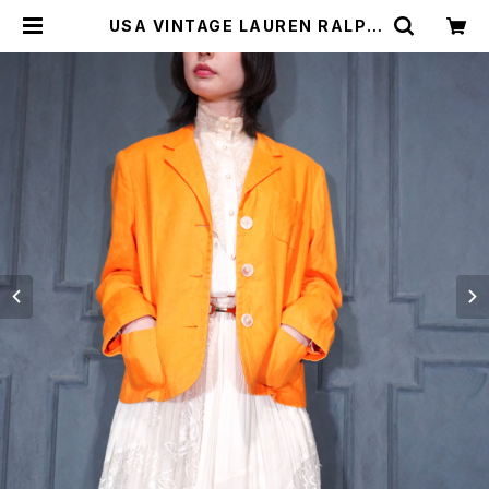
USA VINTAGE LAUREN RALPH
LAUREN LINEN TAILORED JAC
KET/アメリカ古着ローレンラルフロ
ーレンリネンテーラードジャケット |
Titti Vintage