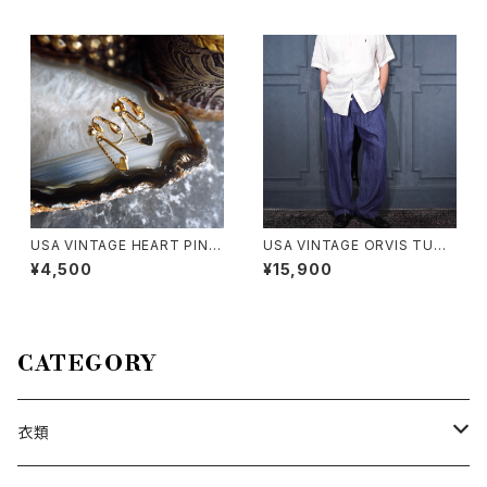
ティングフリルあひるデザインエ
70年代アメリカ古着レースデザ
プロンワンピース
インナイティドレスコットンワン
ピース
USA VINTAGE HEART PINS
USA VINTAGE ORVIS TUCK
DESIGN EARRING/アメリカ古
DESIGN LINEN100% SLACK
¥4,500
¥15,900
着ハートピンデザインピアス
S PANTS/アメリカ古着タックデ
ザインリネン100%スラックスパ
ンツ
CATEGORY
衣類