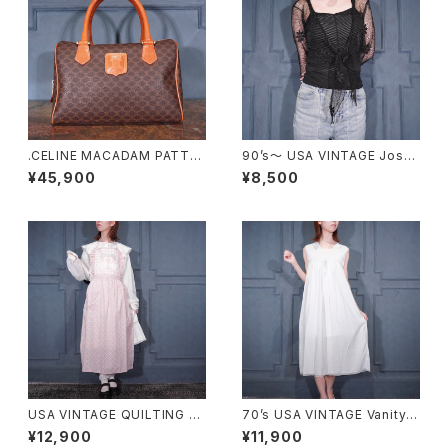
.CELINE MACADAM PATTE
90’s〜 USA VINTAGE Josta
RNED MINI HAND BAG/オー
r FLOWER SHEER DESIGN A
¥45,900
¥8,500
ルドセリーヌマカダム柄ミニハン
LL LACE CARDIGAN MADE I
ドバッグ2000000076515
N USA/90年代〜アメリカ古着
お花シアーデザイン総レースカ
ーディガン
USA VINTAGE QUILTING FR
70’s USA VINTAGE Vanity F
ILL DUCK DESIGN APRON
air LACE DESIGN NIGHTY D
¥12,900
¥11,900
ONE PIECE/アメリカ古着キル
RESS COTTON ONE PIECE/