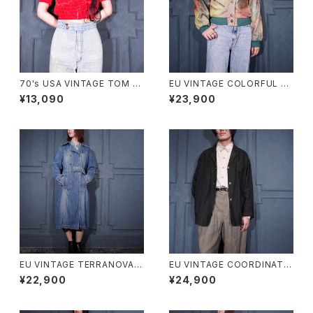
70's USA VINTAGE TOM B
EU VINTAGE COLORFUL G
OY DOT PATTRNED SHOR
RADATION DESIGN LEATHE
¥13,090
¥23,900
T LENGTH HALF SLEEVE ZI
R BLOUSON/ヨーロッパ古着
P UP SHIRT BLOUSON/70
カラフルグラデーションデザイン
年代アメリカ古着ドット柄ショー
レザーブルゾン
ト丈半袖ジップアップシャツブル
ゾン
EU VINTAGE TERRANOVA B
EU VINTAGE COORDINATE
ELTED DESIGN DENIM TRE
S BY Gil Bret DARK NAVY C
¥22,900
¥24,900
NCH COAT/ヨーロッパ古着ベ
OLOR LINEN DESIGN JACK
ルテッドデザインデニムトレンチ
ET/ヨーロッパ古着ダークネイ
コート
ビーカラーリネンデザインジャ