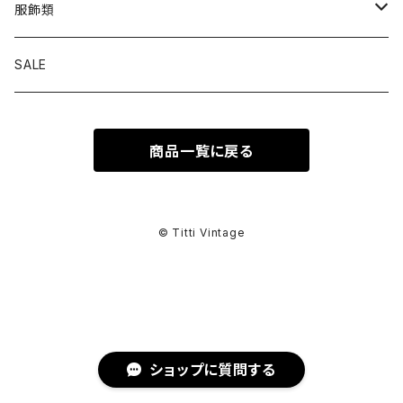
トップス
服飾類
カットソー
ボトムス
バッグ
SALE
シャツ ブラウス
パンツ
ショルダーバッグ
アウター
シューズ
商品一覧に戻る
ワンピース
スカート
ハンドバッグ
ライトアウター
スニーカー
セットアップ
巻物
カーディガン
その他ボトムス
トートバッグ
ヘビーアウター
革靴
スーツ
スカーフ
その他衣類
アクセサリー
© Titti Vintage
アンサンブル
ボストンバッグ
その他アウター
ブーツ
その他セットアップ
ストール
イヤリング
ベルト
ニット
バニティバッグ
サンダル
マフラー
ピアス
アイウェア
ショップに質問する
スウェット
クラッチバッグ
パンプス
ショール
ブレスレット
サングラス
ヘッドウェア