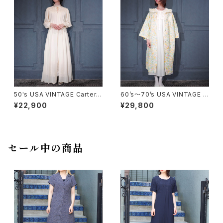
ケット
50's USA VINTAGE Carter's
60’s〜70’s USA VINTAGE F
DU PONT LACE DESIGN SH
LOWER PATTERNED LACE
¥22,900
¥29,800
EER NIGHTY DRESS GOW
COLLAR DESIGN NIGHTY D
N/50年代アメリカ古着レースデ
RESS QUILTING COAT/アメ
ザインシアーナイティドレスガウ
リカ古着花柄レース襟デザイン
ン
ナイティドレスキルティングコー
ト
セール中の商品