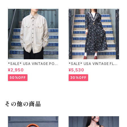
*SALE* USA VINTAGE POC
*SALE* USA VINTAGE FLO
KET DESIGN SHIRT/アメリカ
WER PATTERNED LACE CO
¥2,950
¥5,530
古着ポケットデザインシャツ
LLAR BELTED ONE PIECE/
アメリカ古着花柄レース襟ベル
50%OFF
30%OFF
テッドワンピース
その他の商品