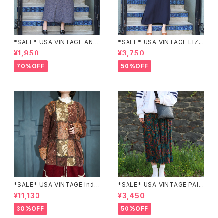
*SALE* USA VINTAGE ANN
*SALE* USA VINTAGE LIZ c
EX HALF SLEEVE FLOWER
laiborne EMBROIDERY DES
¥1,950
¥3,750
PATTERNED ONE PIECE/ア
IGN NAVY ONE PIECE/アメリ
メリカ古着半袖花柄ワンピース
カ古着刺繍デザインネイビーワ
70%OFF
50%OFF
ンピース
*SALE* USA VINTAGE Indi
*SALE* USA VINTAGE PAIS
go moon PATCHWORK EM
LEY PATTERNED DESIGN S
¥11,130
¥3,450
BROIDERY DESIGN JACKE
KIRT/アメリカ古着ペイズリー
T/アメリカ古着パッチワーク刺
柄デザインスカート
30%OFF
50%OFF
繍ジャケット