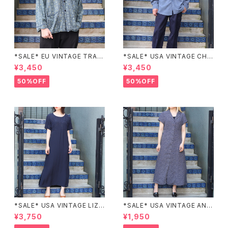
*SALE* EU VINTAGE TRADI
*SALE* USA VINTAGE CHE
TIONAL PATTERNED SLEE
CK PATTERNED BAND COL
¥3,450
¥3,450
PING SHIRT/ヨーロッパ古着ト
LAR SHIRT/アメリカ古着チェッ
ラッド柄パジャマシャツ
ク柄バンドカラーシャツ
50%OFF
50%OFF
*SALE* USA VINTAGE LIZ c
*SALE* USA VINTAGE ANN
laiborne EMBROIDERY DES
EX HALF SLEEVE FLOWER
¥3,750
¥1,950
IGN NAVY ONE PIECE/アメリ
PATTERNED ONE PIECE/ア