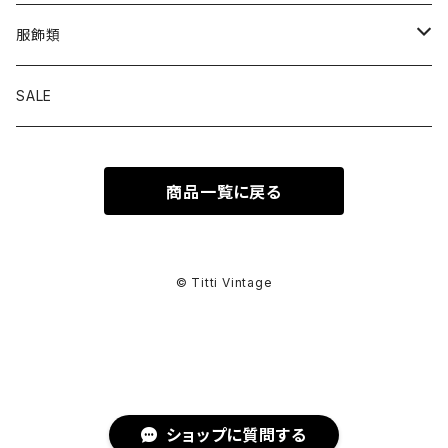
トップス
服飾類
カットソー
ボトムス
バッグ
SALE
シャツ ブラウス
パンツ
ショルダーバッグ
アウター
シューズ
商品一覧に戻る
ワンピース
スカート
ハンドバッグ
ライトアウター
スニーカー
セットアップ
巻物
カーディガン
その他ボトムス
トートバッグ
ヘビーアウター
革靴
スーツ
スカーフ
その他衣類
アクセサリー
© Titti Vintage
アンサンブル
ボストンバッグ
その他アウター
ブーツ
その他セットアップ
ストール
イヤリング
ベルト
ニット
バニティバッグ
サンダル
マフラー
ピアス
アイウェア
ショップに質問する
スウェット
クラッチバッグ
パンプス
ショール