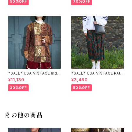
カ古着刺繍デザインネイビーワ
メリカ古着半袖花柄ワンピース
50%OFF
70%OFF
ンピース
*SALE* USA VINTAGE Indi
*SALE* USA VINTAGE PAIS
go moon PATCHWORK EM
LEY PATTERNED DESIGN S
¥11,130
¥3,450
BROIDERY DESIGN JACKE
KIRT/アメリカ古着ペイズリー
T/アメリカ古着パッチワーク刺
柄デザインスカート
30%OFF
50%OFF
繍ジャケット
その他の商品