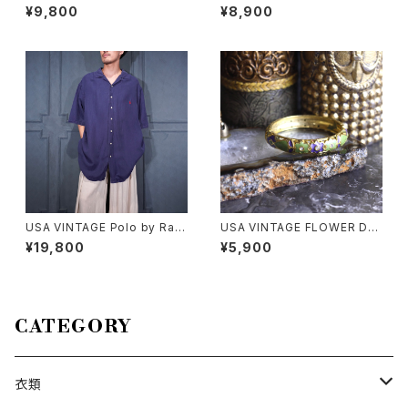
ma CHECK PATTERNED OP
GN METAL BANGLE/アメリカ
¥9,800
¥8,900
EN COLLAR HALF SLEEVE
古着カメオデザインメタルバング
SILK SHIRT/アメリカ古着チェ
ル
ック柄オープンカラー半袖シル
クシャツ
USA VINTAGE Polo by Ralp
USA VINTAGE FLOWER DE
h Lauren SILK LINEN OPEN
SIGN METAL BANGLE/アメリ
¥19,800
¥5,900
COLLAR HALF SLEEVE SHI
カ古着お花デザインメタルバン
RT/アメリカ古着ポロバイラルフ
グル
ローレンシルクリネンオープン
カラー半袖シャツ
CATEGORY
衣類