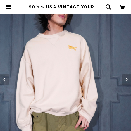
90's～ USA VINTAGE YOUR BR
EED CLOTHING CO DOG EMBR
OIDERY DESIGN SWEAT SHIR
T/90年代〜アメリカ古着わんこ刺繍
デザインスウェット | Titti Vintage