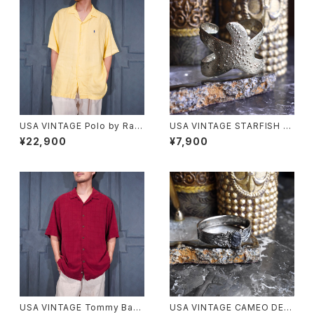
USA VINTAGE Polo by Ralp
USA VINTAGE STARFISH D
h Lauren COLDWELL HORS
ESIGN METAL BANGLE/アメ
¥22,900
¥7,900
E EMBROIDERY DESIGN OP
リカ古着ヒトデデザインメタルバ
EN COLLAR HALF SLEEVE L
ングル
INEN SHIRT/アメリカ古着ポロ
バイラルフローレンホース刺繍
デザインオープンカラー半袖リ
ネンシャツ
USA VINTAGE Tommy Baha
USA VINTAGE CAMEO DESI