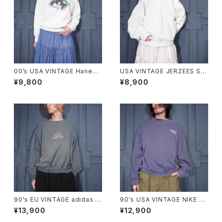
00’s USA VINTAGE Hanes
USA VINTAGE JERZEES SU
COMFORT BLEND CAT PRI
PER SWEATS LACE FRILL D
¥9,800
¥8,900
NT DESIGN SWEAT SHIRT/
ESIGN SWEAT SHIRT/アメリ
00年代アメリカ古着にゃんこプ
カ古着レースフリルデザインス
リントデザインスウェット
ウェット
90's EU VINTAGE adidas L
90's USA VINTAGE NIKE L
OGO EMBROIDERY FADED
OGO EMBROIDERY FADED
¥13,900
¥12,900
DESIGN SWEAT SHIRT MA
DESIGN SWEAT SHIRT/90
DE IN GREECE/90年代ヨーロ
年代アメリカ古着ナイキロゴ刺