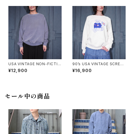
ッパ古着アディダスロゴ刺繍フェ
繍フェードデザインスウェット
ードデザインスウェット
USA VINTAGE NON-FICTIO
90’s USA VINTAGE SCREEN
N CANADIAN CLASSIC FAD
STARS PEPSI BEAR DOUBL
¥12,900
¥16,900
ED DESIGN PLANE SWEAT
E SIDED PRINT DESIGN SW
SHIRT/アメリカ古着フェードデ
EAT SHIRT/90年代アメリカ古
ザインプレーンスウェット
着ペプシベアー両面プリントデ
ザインスウェット
セール中の商品