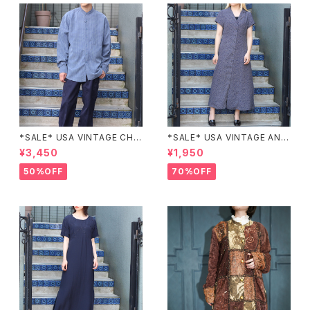
*SALE* USA VINTAGE CHE
*SALE* USA VINTAGE ANN
CK PATTERNED BAND COL
EX HALF SLEEVE FLOWER
¥3,450
¥1,950
LAR SHIRT/アメリカ古着チェッ
PATTERNED ONE PIECE/ア
ク柄バンドカラーシャツ
メリカ古着半袖花柄ワンピース
50%OFF
70%OFF