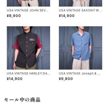
USA VINTAGE JOHN SEVER
USA VINTAGE SAXONY WO
SON COLLECTION BY KAH
VEN DESIGN OPEN COLLA
¥8,900
¥14,900
ALA COCKTAIL PATTERNE
R HALF SLEEVE SILK SHIR
D DESIGN RAYON ALOHA S
T/アメリカ古着織デザインオー
HIRT HAND CRAFTED IN M
プンカラー半袖シルクシャツ
ALAYSIA/アメリカ古着カクテル
柄デザインレーヨンアロハシャ
ツ
USA VINTAGE HARLEY DAV
USA VINTAGE Joseph & Fe
IDSON EAGLE LOGO EMBR
iss OPEN COLLAR HALF SL
¥14,900
¥9,800
OIDERY DESIGN HALF SLEE
EEVE SILK SHIRT/アメリカ古
VE SHIRT/アメリカ古着ハーレ
着オープンカラー半袖シルクシ
ーダヴィッドソンイーグルロゴ刺
ャツ
繍デザイン半袖シャツ
セール中の商品