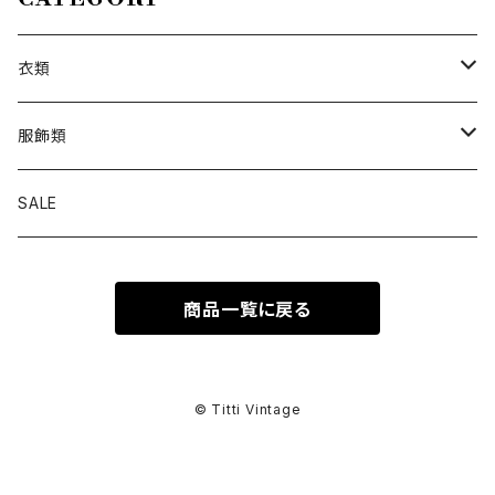
衣類
トップス
服飾類
カットソー
ボトムス
バッグ
SALE
シャツ ブラウス
パンツ
ショルダーバッグ
アウター
シューズ
商品一覧に戻る
ワンピース
スカート
ハンドバッグ
ライトアウター
スニーカー
セットアップ
巻物
カーディガン
その他ボトムス
トートバッグ
ヘビーアウター
革靴
スーツ
スカーフ
その他衣類
アクセサリー
© Titti Vintage
アンサンブル
ボストンバッグ
その他アウター
ブーツ
その他セットアップ
ストール
イヤリング
ベルト