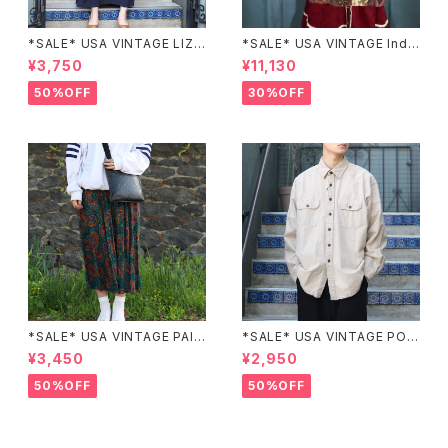
*SALE* USA VINTAGE LIZ c
*SALE* USA VINTAGE Indi
laiborne EMBROIDERY DES
go moon PATCHWORK EM
¥3,750
¥11,130
IGN NAVY ONE PIECE/アメリ
BROIDERY DESIGN JACKE
カ古着刺繍デザインネイビーワ
T/アメリカ古着パッチワーク刺
50%OFF
30%OFF
ンピース
繍ジャケット
*SALE* USA VINTAGE PAIS
*SALE* USA VINTAGE POC
LEY PATTERNED DESIGN S
KET DESIGN SHIRT/アメリカ
¥3,450
¥2,950
KIRT/アメリカ古着ペイズリー
古着ポケットデザインシャツ
柄デザインスカート
50%OFF
50%OFF