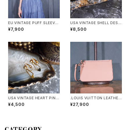
EU VINTAGE PUFF SLEEVE
USA VINTAGE SHELL DESI
LACE DESIGN HALF SLEEV
GN BANGLE/アメリカ古着シェ
¥7,900
¥8,500
E COTTON BLOUSE/ヨーロ
ルデザインバングル
ッパ古着パフスリーブレースデザ
イン半袖コットンブラウス
USA VINTAGE HEART PINS
.LOUIS VUITTON LEATHER
DESIGN EARRING/アメリカ古
PORCH/ルイヴィトンマヒナヒ
¥4,500
¥27,900
着ハートピンデザインピアス
ナレザーポーチ2000000076
348
CATEGORY