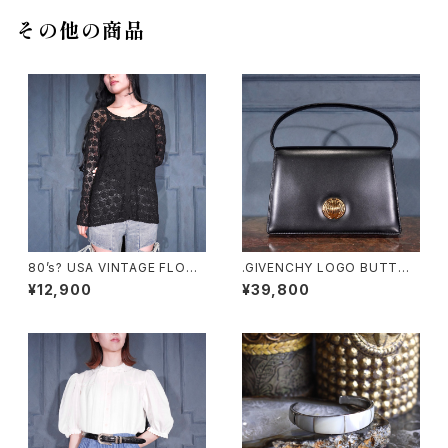
その他の商品
80’s? USA VINTAGE FLOW
.GIVENCHY LOGO BUTTON
ER SHEER DESIGN ALL LAC
DESIGN LEATHER HAND BA
¥12,900
¥39,800
E CARDIGAN MADE IN USA/
G/ジバンシィロゴボタンデザイ
80年代?アメリカ古着お花シア
ンハンドバッグ 2000000076
ーデザイン総レースカーディガ
485
ン