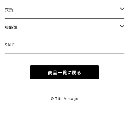
衣類
トップス
服飾類
カットソー
ボトムス
バッグ
SALE
シャツ ブラウス
パンツ
ショルダーバッグ
アウター
シューズ
商品一覧に戻る
ワンピース
スカート
ハンドバッグ
ライトアウター
スニーカー
セットアップ
巻物
カーディガン
その他ボトムス
トートバッグ
ヘビーアウター
革靴
スーツ
スカーフ
その他衣類
アクセサリー
© Titti Vintage
アンサンブル
ボストンバッグ
その他アウター
ブーツ
その他セットアップ
ストール
イヤリング
ベルト
ニット
バニティバッグ
サンダル