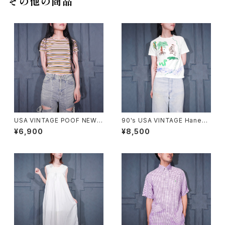
その他の商品
USA VINTAGE POOF NEW Y
90's USA VINTAGE Hanes
ORK COLORFUL BORDER P
ANIMAL HAND DRAWING D
¥6,900
¥8,500
ATTERNED HALF SLEEVE T
ESIGN MINI T SHIRT/90年
OPS MADE IN USA/アメリカ
代アメリカ古着アニマル手書き
古着カラフルボーダー柄半袖ト
デザインミニTシャツ
ップス