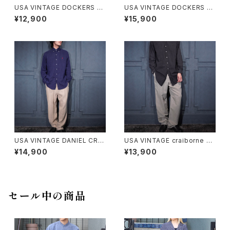
USA VINTAGE DOCKERS RE
USA VINTAGE DOCKERS P
CODE TUCK DESIGN LINEN
REMIUM TUCK DESIGN LIN
¥12,900
¥15,900
SLACKS PANTS/アメリカ古着
EN WIDE SLACKS PANTS/ア
ドッカーズタックデザインリネン
メリカ古着ドッカーズプレミアム
スラックスパンツ
タックデザインリネンワイドスラ
ックスパンツ
USA VINTAGE DANIEL CRE
USA VINTAGE craiborne T
MIEUX TUCK DESIGN LINE
UCK DESIGN LINEN RAMIE
¥14,900
¥13,900
N WIDE SLACKS PANTS/ア
RAYON WIDE SLACKS PAN
メリカ古着ダニエルクレミュタッ
TS/アメリカ古着タックデザイン
クデザインリネンワイドスラック
リネンラミーワイドスラックスパ
スパンツ
ンツ
セール中の商品