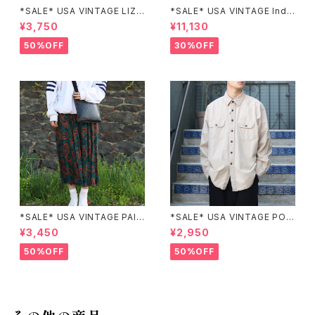
*SALE* USA VINTAGE LIZ c
*SALE* USA VINTAGE Indi
laiborne EMBROIDERY DES
go moon PATCHWORK EM
¥3,750
¥11,130
IGN NAVY ONE PIECE/アメリ
BROIDERY DESIGN JACKE
カ古着刺繍デザインネイビーワ
T/アメリカ古着パッチワーク刺
50%OFF
30%OFF
ンピース
繍ジャケット
*SALE* USA VINTAGE PAIS
*SALE* USA VINTAGE POC
LEY PATTERNED DESIGN S
KET DESIGN SHIRT/アメリカ
¥3,450
¥2,950
KIRT/アメリカ古着ペイズリー
古着ポケットデザインシャツ
柄デザインスカート
50%OFF
50%OFF