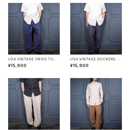
USA VINTAGE ORVIS TUCK
USA VINTAGE DOCKERS P
DESIGN LINEN100% SLACK
REMIUM TUCK DESIGN LIN
¥15,900
¥15,900
S PANTS/アメリカ古着タックデ
EN WIDE SLACKS PANTS/ア
ザインリネン100%スラックスパ
メリカ古着ドッカーズプレミアム
ンツ
タックデザインリネンワイドスラ
ックスパンツ