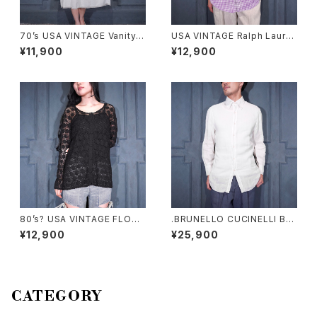
70’s USA VINTAGE Vanity F
USA VINTAGE Ralph Laure
air LACE DESIGN NIGHTY D
n CHECK PATTERNED HOR
¥11,900
¥12,900
RESS COTTON ONE PIECE/
SE EMBROIDERY LINEN HA
70年代アメリカ古着レースデザ
LF BD SHIRT/アメリカ古着ラ
インナイティドレスコットンワン
ルフローレンチェック柄ホース
ピース
刺繍リネン半袖ボタンダウンシ
ャツ
80’s? USA VINTAGE FLOW
.BRUNELLO CUCINELLI BD
ER SHEER DESIGN ALL LAC
LINEN SHIRT/ブルネロクチネ
¥12,900
¥25,900
E CARDIGAN MADE IN USA/
リボタンダウンリネンシャツ 20
80年代?アメリカ古着お花シア
00000076454
ーデザイン総レースカーディガ
ン
CATEGORY