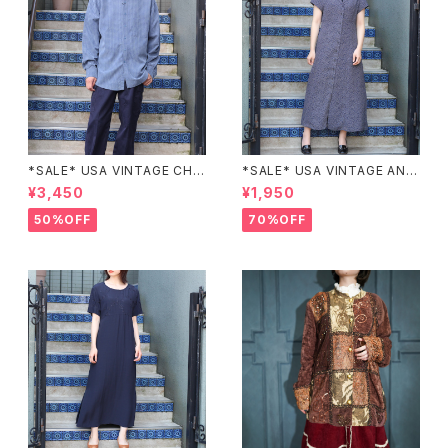
*SALE* USA VINTAGE CHE
*SALE* USA VINTAGE ANN
CK PATTERNED BAND COL
EX HALF SLEEVE FLOWER
¥3,450
¥1,950
LAR SHIRT/アメリカ古着チェッ
PATTERNED ONE PIECE/ア
ク柄バンドカラーシャツ
メリカ古着半袖花柄ワンピース
50%OFF
70%OFF