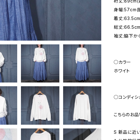
裄丈:89cm
身幅:57c
着丈:63.
総丈:66.5
袖丈:脇下から
◯カラー
ホワイト
◯コンディシ
こちらのお品
S 新品に近