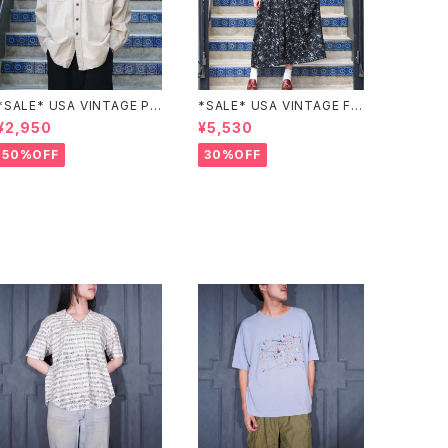
*SALE* USA VINTAGE PO
*SALE* USA VINTAGE FL
CKET DESIGN SHIRT/アメ
OWER PATTERNED LACE
¥2,950
¥5,530
リカ古着ポケットデザインシャ
COLLAR BELTED ONE PIE
ツ
CE/アメリカ古着花柄レース
50%OFF
30%OFF
襟ベルテッドワンピース