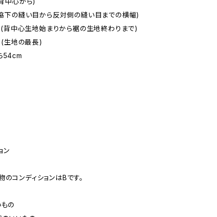
(背中心から)
m(脇下の縫い目から反対側の縫い目までの横幅)
5cm(背中心生地始まりから裾の生地終わりまで)
cm(生地の最長)
54cm
ョン
物のコンディションはBです。
いもの