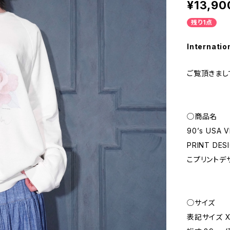
¥13,90
残り1点
Internatio
ご覧頂きまし
◯商品名
90’s USA 
PRINT DE
こプリントデ
◯サイズ
表記サイズ X