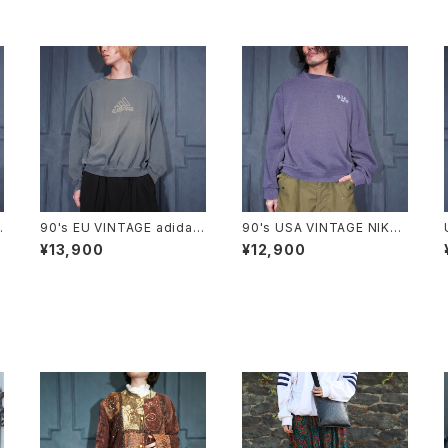
S
90's EU VINTAGE adidas
90's USA VINTAGE NIKE
L
LOGO EMBROIDERY FAD
LOGO EMBROIDERY FAD
¥13,900
¥12,900
ED DESIGN SWEAT SHIR
ED DESIGN SWEAT SHIR
ザ
T MADE IN GREECE/90年
T/90年代アメリカ古着ナイキ
代ヨーロッパ古着アディダス
ロゴ刺繍フェードデザインス
ロゴ刺繍フェードデザインス
ウェット
ウェット