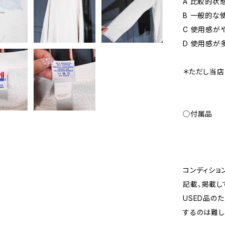
A 比較的状
B 一般的な
C 使用感が
D 使用感が
＊ただし当店
◯付属品
コンディショ
記載、掲載し
USED品の
するのは難し