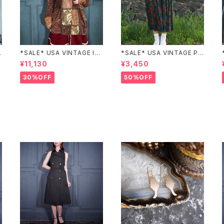
Z
*SALE* USA VINTAGE Ind
*SALE* USA VINTAGE PAI
igo moon PATCHWORK E
SLEY PATTERNED DESIG
¥11,130
¥3,450
MBROIDERY DESIGN JAC
N SKIRT/アメリカ古着ペイズ
KET/アメリカ古着パッチワー
リー柄デザインスカート
30%OFF
50%OFF
ク刺繍ジャケット