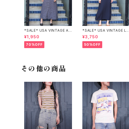
*SALE* USA VINTAGE AN
*SALE* USA VINTAGE LI
NEX HALF SLEEVE FLOW
claiborne EMBROIDERY
¥1,950
¥3,750
ER PATTERNED ONE PIEC
DESIGN NAVY ONE PIEC
E/アメリカ古着半袖花柄ワン
E/アメリカ古着刺繍デザイン
70%OFF
50%OFF
ピース
ネイビーワンピース
その他の商品