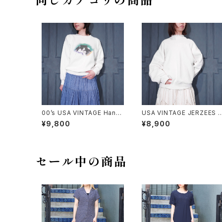
同じカテゴリの商品
00’s USA VINTAGE Hane
USA VINTAGE JERZEES 
s COMFORT BLEND CAT
UPER SWEATS LACE FRI
¥9,800
¥8,900
PRINT DESIGN SWEAT S
L DESIGN SWEAT SHIRT/
HIRT/00年代アメリカ古着に
アメリカ古着レースフリルデ
ゃんこプリントデザインスウェ
インスウェット
ット
セール中の商品