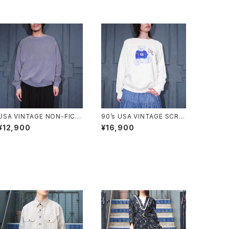
USA VINTAGE NON-FICTI
90’s USA VINTAGE SCRE
ON CANADIAN CLASSIC F
EN STARS PEPSI BEAR D
¥12,900
¥16,900
ADED DESIGN PLANE SW
OUBLE SIDED PRINT DES
EAT SHIRT/アメリカ古着フ
IGN SWEAT SHIRT/90年代
ェードデザインプレーンスウェ
アメリカ古着ペプシベアー両
ット
面プリントデザインスウェット