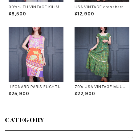
90's～ EU VINTAGE KILIMA
USA VINTAGE dressbarn P
NJARO outdoor adventure
ATTERNED DESIGN BACK R
¥8,500
¥12,900
SHORT LENGTH CHECK PA
IBBON HALF SLEEVE ONE P
TTERNED RIB DESIGN SHIR
IECE/アメリカ古着ガラデザイン
T/90年代ヨーロッパ古着ショー
バックリボン半袖ワンピース
ト丈チェック柄リブデザインシャ
ツ
.LEONARD PARIS FUCHTIA
70's USA VINTAGE MUUM
FLOWER PATTERNED NO S
UU FACTORY FLOWER PAT
¥25,900
¥22,900
LEEVE DOCKING ONE PIEC
TERNED LACE DESIGN HA
E MADE IN ITALY/レオナール
WAIIAN DRESS ONE PIECE/
お花柄ノースリーブドッキングワ
70年代アメリカ古着お花柄レー
ンピース2000000074405
スデザインハワイアンドレスワン
ピース
CATEGORY