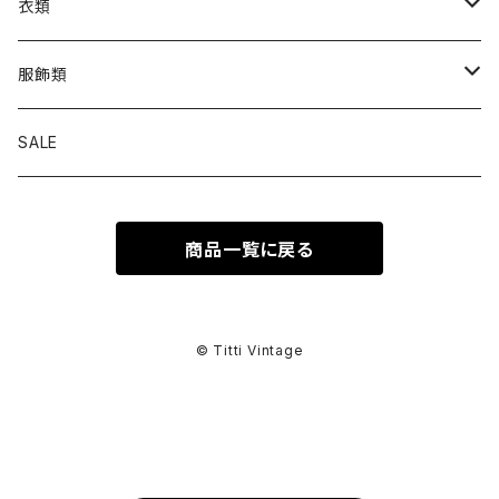
衣類
トップス
服飾類
カットソー
ボトムス
バッグ
SALE
シャツ ブラウス
パンツ
ショルダーバッグ
アウター
シューズ
商品一覧に戻る
ワンピース
スカート
ハンドバッグ
ライトアウター
スニーカー
セットアップ
巻物
カーディガン
その他ボトムス
トートバッグ
ヘビーアウター
革靴
スーツ
スカーフ
その他衣類
アクセサリー
© Titti Vintage
アンサンブル
ボストンバッグ
その他アウター
ブーツ
その他セットアップ
ストール
イヤリング
ベルト
ニット
バニティバッグ
サンダル
マフラー
ピアス
アイウェア