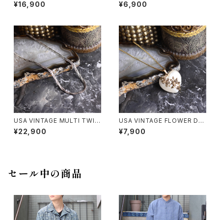
IN SILVER 925 NECKLACE/
IN NECKLACE/アメリカ古着デ
¥16,900
¥6,900
アメリカ古着デザインチェーンシ
ザインチェーンネックレス
ルバー925ネックレス
USA VINTAGE MULTI TWIS
USA VINTAGE FLOWER DE
T CHAIN SILVER 925 NECK
SIGN HEART NECKLACE/ア
¥22,900
¥7,900
LACE/アメリカ古着マルチツイ
メリカ古着お花デザインハート
ストチェーンシルバー925ネック
ネックレス
レス
セール中の商品