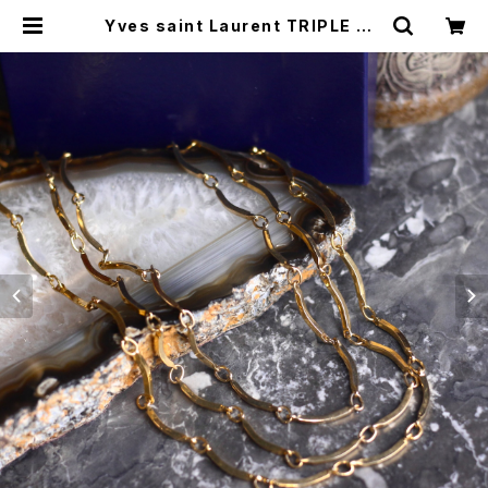
Yves saint Laurent TRIPLE CH
AIN DESIGN NECKLACE/イヴサ
ンローラン3連チェーンデザインネッ
クレス | Titti Vintage