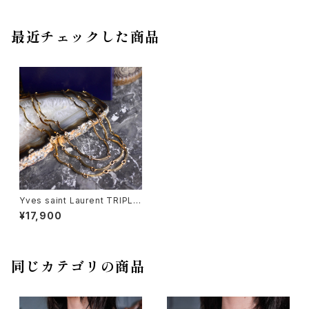
最近チェックした商品
Yves saint Laurent TRIPLE
CHAIN DESIGN NECKLACE/
¥17,900
イヴサンローラン3連チェーンデ
ザインネックレス
同じカテゴリの商品