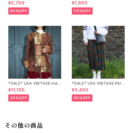
laiborne EMBROIDERY DES
EX HALF SLEEVE FLOWER
¥3,750
¥1,950
IGN NAVY ONE PIECE/アメリ
PATTERNED ONE PIECE/ア
カ古着刺繍デザインネイビーワ
メリカ古着半袖花柄ワンピース
50%OFF
70%OFF
ンピース
*SALE* USA VINTAGE Indi
*SALE* USA VINTAGE PAIS
go moon PATCHWORK EM
LEY PATTERNED DESIGN S
¥11,130
¥3,450
BROIDERY DESIGN JACKE
KIRT/アメリカ古着ペイズリー
T/アメリカ古着パッチワーク刺
柄デザインスカート
30%OFF
50%OFF
繍ジャケット
その他の商品