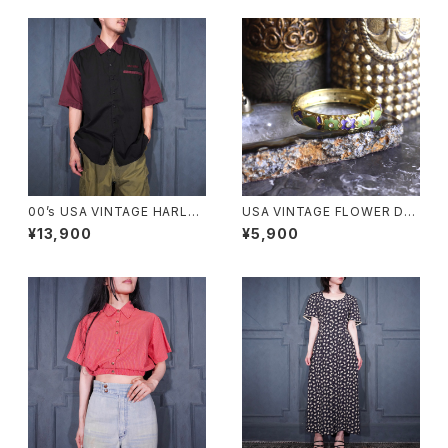
00’s USA VINTAGE HARLEY
USA VINTAGE FLOWER DE
DAVIDSON EMBROIDERY D
SIGN METAL BANGLE/アメリ
¥13,900
¥5,900
ESIGN HALF SLEEVE WORK
カ古着お花デザインメタルバン
SHIRT/00年代アメリカ古着ハ
グル
ーレーダヴィッドソン刺繍デザイ
ン半袖ワークシャツ