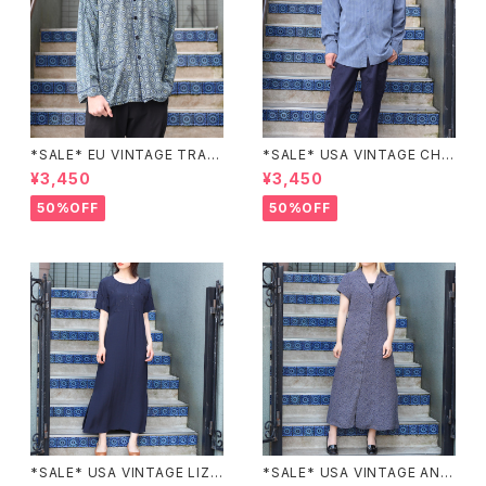
*SALE* EU VINTAGE TRADI
*SALE* USA VINTAGE CHE
TIONAL PATTERNED SLEE
CK PATTERNED BAND COL
¥3,450
¥3,450
PING SHIRT/ヨーロッパ古着ト
LAR SHIRT/アメリカ古着チェッ
ラッド柄パジャマシャツ
ク柄バンドカラーシャツ
50%OFF
50%OFF
*SALE* USA VINTAGE LIZ c
*SALE* USA VINTAGE ANN