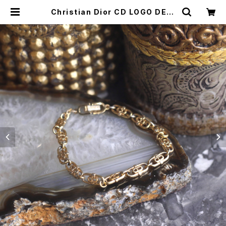
Christian Dior CD LOGO DESI
GN GOLD CHAIN BRACELET/ク
リスチャンディオールCDロゴデザイ
ンゴールドチェーンブレスレット | Ti
tti Vintage