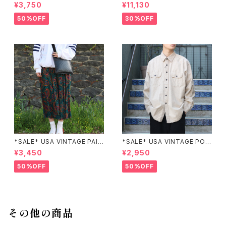
laiborne EMBROIDERY DES
go moon PATCHWORK EM
¥3,750
¥11,130
IGN NAVY ONE PIECE/アメリ
BROIDERY DESIGN JACKE
カ古着刺繍デザインネイビーワ
T/アメリカ古着パッチワーク刺
50%OFF
30%OFF
ンピース
繍ジャケット
*SALE* USA VINTAGE PAIS
*SALE* USA VINTAGE POC
LEY PATTERNED DESIGN S
KET DESIGN SHIRT/アメリカ
¥3,450
¥2,950
KIRT/アメリカ古着ペイズリー
古着ポケットデザインシャツ
柄デザインスカート
50%OFF
50%OFF
その他の商品