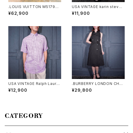
.LOUIS VUITTON M51798
USA VINTAGE karin steven
MI1906 MONOGRAM PATT
s FLOWER PATTERNED BIG
¥62,900
¥11,900
ERNED SHOULDER BAG MA
LACE COLLAR DESIGN HAL
DE IN FRANCE/ルイヴィトンボ
F SLEEVE ONE PIECE/アメリ
ルドーモノグラム柄ショルダーバ
カ古着お花柄ビッグレースデザ
ッグ 2000000040233
イン半袖ワンピース
USA VINTAGE Ralph Laure
.BURBERRY LONDON CHEC
n CHECK PATTERNED HOR
K PATTERNED TRENCH CO
¥12,900
¥29,800
SE EMBROIDERY LINEN HA
AT LIKE DESIGN BELTED N
LF BD SHIRT/アメリカ古着ラ
O SLEEVE ONE PIECE/バー
ルフローレンチェック柄ホース
バリーロンドンチェック柄トレン
刺繍リネン半袖ボタンダウンシ
チコート風ベルテッドデザインノ
ャツ
ースリーブワンピース 200000
CATEGORY
0076553