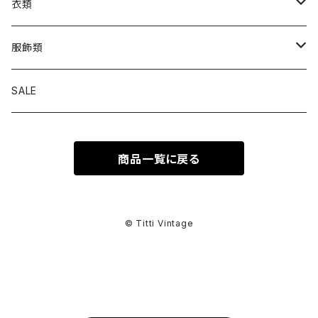
衣類
トップス
服飾類
カットソー
ボトムス
バッグ
SALE
シャツ ブラウス
パンツ
ショルダーバッグ
アウター
シューズ
商品一覧に戻る
ワンピース
スカート
ハンドバッグ
ライトアウター
スニーカー
セットアップ
巻物
カーディガン
その他ボトムス
トートバッグ
ヘビーアウター
革靴
スーツ
スカーフ
その他衣類
アクセサリー
© Titti Vintage
アンサンブル
ボストンバッグ
その他アウター
ブーツ
その他セットアップ
ストール
イヤリング
ベルト
ニット
バニティバッグ
サンダル
マフラー
ピアス
アイウェア