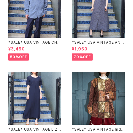
*SALE* USA VINTAGE CHE
*SALE* USA VINTAGE ANN
CK PATTERNED BAND COL
EX HALF SLEEVE FLOWER
¥3,450
¥1,950
LAR SHIRT/アメリカ古着チェッ
PATTERNED ONE PIECE/ア
ク柄バンドカラーシャツ
メリカ古着半袖花柄ワンピース
50%OFF
70%OFF
*SALE* USA VINTAGE LIZ c
*SALE* USA VINTAGE Indi