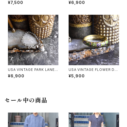
M DESIGN BRACELET/アメリ
BEADS DESIGN BANGLE/ア
¥7,500
¥6,900
カ古着ゴルフチャームデザイン
メリカ古着ビーズデザインバン
ブレスレット
グル
USA VINTAGE PARK LANE
USA VINTAGE FLOWER DE
HEART DESIGN CHAIN BRA
SIGN METAL BANGLE/アメリ
¥6,900
¥5,900
CELET/アメリカ古着パークレ
カ古着お花デザインメタルバン
ーンハートデザインチェーンブ
グル
レスレット
セール中の商品