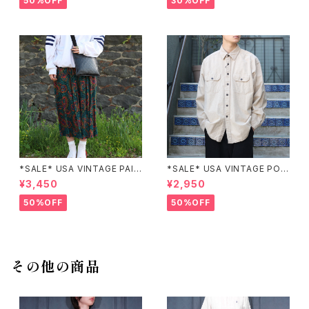
50%OFF
30%OFF
ンピース
繍ジャケット
*SALE* USA VINTAGE PAIS
*SALE* USA VINTAGE POC
LEY PATTERNED DESIGN S
KET DESIGN SHIRT/アメリカ
¥3,450
¥2,950
KIRT/アメリカ古着ペイズリー
古着ポケットデザインシャツ
柄デザインスカート
50%OFF
50%OFF
その他の商品