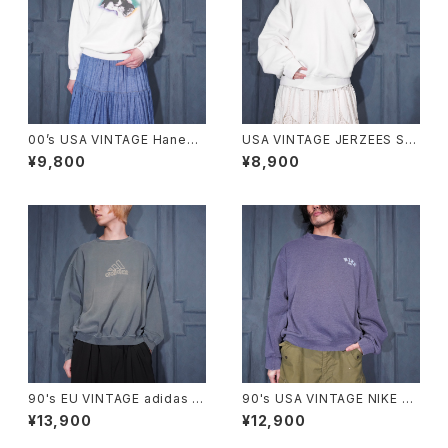
00’s USA VINTAGE Hanes
USA VINTAGE JERZEES SU
COMFORT BLEND CAT PRI
PER SWEATS LACE FRILL D
¥9,800
¥8,900
NT DESIGN SWEAT SHIRT/
ESIGN SWEAT SHIRT/アメリ
00年代アメリカ古着にゃんこプ
カ古着レースフリルデザインス
リントデザインスウェット
ウェット
90's EU VINTAGE adidas L
90's USA VINTAGE NIKE L
OGO EMBROIDERY FADED
OGO EMBROIDERY FADED
¥13,900
¥12,900
DESIGN SWEAT SHIRT MA
DESIGN SWEAT SHIRT/90
DE IN GREECE/90年代ヨーロ
年代アメリカ古着ナイキロゴ刺