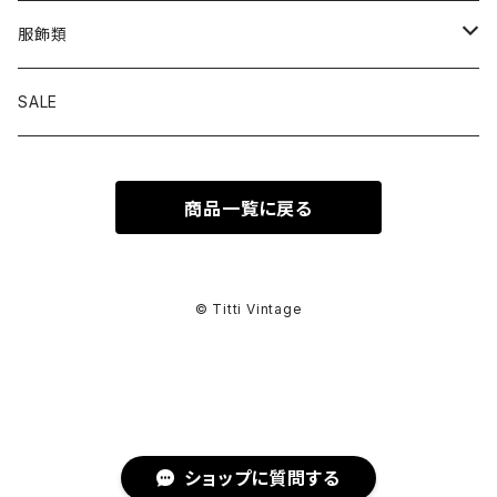
トップス
服飾類
カットソー
ボトムス
バッグ
SALE
シャツ ブラウス
パンツ
ショルダーバッグ
アウター
シューズ
商品一覧に戻る
ワンピース
スカート
ハンドバッグ
ライトアウター
スニーカー
セットアップ
巻物
カーディガン
その他ボトムス
トートバッグ
ヘビーアウター
革靴
スーツ
スカーフ
その他衣類
アクセサリー
© Titti Vintage
アンサンブル
ボストンバッグ
その他アウター
ブーツ
その他セットアップ
ストール
イヤリング
ベルト
ニット
バニティバッグ
サンダル
マフラー
ピアス
アイウェア
ショップに質問する
スウェット
クラッチバッグ
パンプス
ショール
ブレスレット