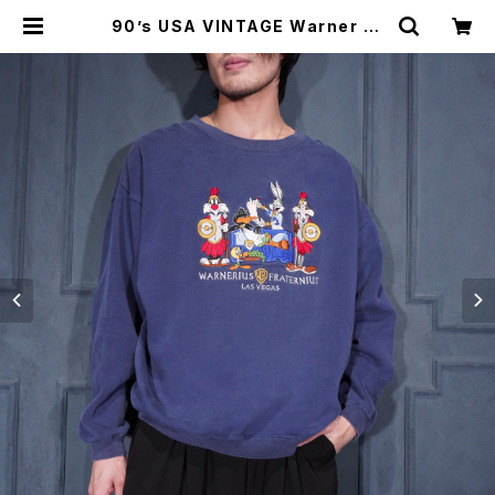
90’s USA VINTAGE Warner Br
os. Studio Store Looney Tune
s CHARACTER EMBROIDERY D
ESIGN SWEAT SHIRT/90年代ア
メリカ古着キャラクター刺繍デザイン
スウェット | Titti Vintage