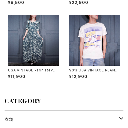
ANIMAL HAND DRAWING D
UU FACTORY FLOWER PAT
¥8,500
¥22,900
ESIGN MINI T SHIRT/90年
TERNED LACE DESIGN HA
代アメリカ古着アニマル手書き
WAIIAN DRESS ONE PIECE/
デザインミニTシャツ
70年代アメリカ古着お花柄レー
スデザインハワイアンドレスワン
ピース
USA VINTAGE karin steven
90's USA VINTAGE PLAN-9
s FLOWER PATTERNED BIG
ART PRINT DESIGN T SHIR
¥11,900
¥12,900
LACE COLLAR DESIGN HAL
T/90年代アメリカ古着アートプ
F SLEEVE ONE PIECE/アメリ
リントデザインTシャツ
カ古着お花柄ビッグレースデザ
イン半袖ワンピース
CATEGORY
衣類