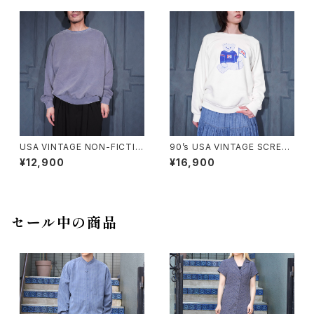
ッパ古着アディダスロゴ刺繍フェ
繍フェードデザインスウェット
ードデザインスウェット
USA VINTAGE NON-FICTIO
90’s USA VINTAGE SCREEN
N CANADIAN CLASSIC FAD
STARS PEPSI BEAR DOUBL
¥12,900
¥16,900
ED DESIGN PLANE SWEAT
E SIDED PRINT DESIGN SW
SHIRT/アメリカ古着フェードデ
EAT SHIRT/90年代アメリカ古
ザインプレーンスウェット
着ペプシベアー両面プリントデ
ザインスウェット
セール中の商品