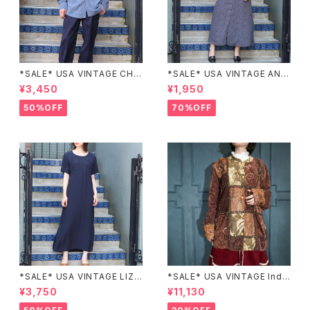
*SALE* USA VINTAGE CHE
*SALE* USA VINTAGE ANN
CK PATTERNED BAND COL
EX HALF SLEEVE FLOWER
¥3,450
¥1,950
LAR SHIRT/アメリカ古着チェッ
PATTERNED ONE PIECE/ア
ク柄バンドカラーシャツ
メリカ古着半袖花柄ワンピース
50%OFF
70%OFF
*SALE* USA VINTAGE LIZ c
*SALE* USA VINTAGE Indi
laiborne EMBROIDERY DES
go moon PATCHWORK EM
¥3,750
¥11,130
IGN NAVY ONE PIECE/アメリ
BROIDERY DESIGN JACKE
カ古着刺繍デザインネイビーワ
T/アメリカ古着パッチワーク刺